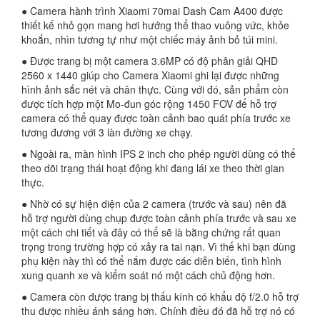
● Camera hành trình Xiaomi 70mai Dash Cam A400 được
thiết kế nhỏ gọn mang hơi hướng thể thao vuông vức, khỏe
khoắn, nhìn tương tự như một chiếc máy ảnh bỏ túi mini.
● Được trang bị một camera 3.6MP có độ phân giải QHD
2560 x 1440 giúp cho Camera Xiaomi ghi lại được những
hình ảnh sắc nét và chân thực. Cùng với đó, sản phẩm còn
được tích hợp một Mo-đun góc rộng 1450 FOV để hỗ trợ
camera có thể quay được toàn cảnh bao quát phía trước xe
tương đương với 3 làn đường xe chạy.
● Ngoài ra, màn hình IPS 2 inch cho phép người dùng có thể
theo dõi trạng thái hoạt động khi đang lái xe theo thời gian
thực.
● Nhờ có sự hiện diện của 2 camera (trước và sau) nên đã
hỗ trợ người dùng chụp được toàn cảnh phía trước và sau xe
một cách chi tiết và đây có thể sẽ là bằng chứng rất quan
trọng trong trường hợp có xảy ra tai nạn. Vì thế khi bạn dùng
phụ kiện này thì có thể nắm được các diễn biến, tình hình
xung quanh xe và kiểm soát nó một cách chủ động hơn.
● Camera còn được trang bị thấu kính có khẩu độ f/2.0 hỗ trợ
thu được nhiều ánh sáng hơn. Chính điều đó đã hỗ trợ nó có