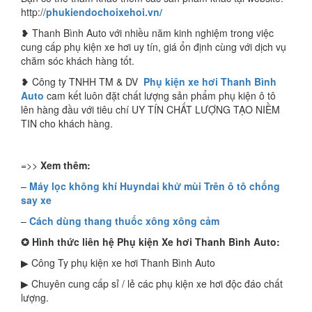
http://
phukiendochoixehoi.vn/
❥ Thanh Bình Auto với nhiều năm kinh nghiệm trong việc
cung cấp phụ kiện xe hơi uy tín, giá ổn định cùng với dịch vụ
chăm sóc khách hàng tốt.
❥ Công ty TNHH TM & DV
Phụ kiện xe hơi Thanh Bình
Auto
cam kết luôn đặt chất lượng sản phẩm phụ kiện ô tô
lên hàng đầu với tiêu chí UY TÍN CHẤT LƯỢNG TẠO NIỀM
TIN cho khách hàng.
=>>
Xem thêm:
–
Máy lọc không khí Huyndai khử mùi Trên ô tô chống
say xe
–
Cách dùng thang thuốc xông xông cảm
✪
Hình thức liên hệ Phụ kiện Xe hơi Thanh Bình Auto:
▶ Công Ty phụ kiện xe hơi Thanh Bình Auto
▶ Chuyên cung cấp sỉ / lẻ các phụ kiện xe hơi độc đáo chất
lượng.