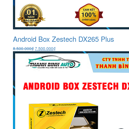
Android Box Zestech DX265 Plus
Giá
Giá
8.500.000
₫
7.500.000
₫
gốc
hiện
là:
tại
8.500.000₫.
là:
7.500.000₫.