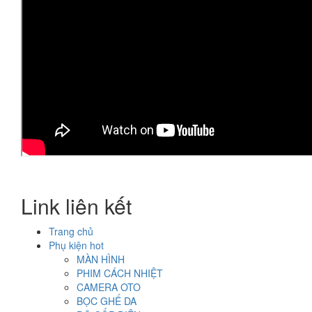
Link liên kết
Trang chủ
Phụ kiện hot
MÀN HÌNH
PHIM CÁCH NHIỆT
CAMERA OTO
BỌC GHẾ DA