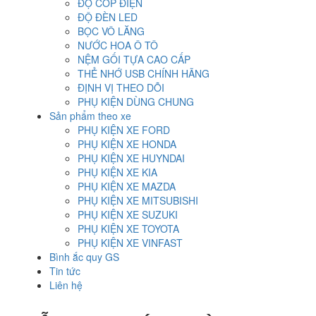
ĐỘ CỐP ĐIỆN
ĐỘ ĐÈN LED
BỌC VÔ LĂNG
NƯỚC HOA Ô TÔ
NỆM GỐI TỰA CAO CẤP
THẺ NHỚ USB CHÍNH HÃNG
ĐỊNH VỊ THEO DÕI
PHỤ KIỆN DÙNG CHUNG
Sản phẩm theo xe
PHỤ KIỆN XE FORD
PHỤ KIỆN XE HONDA
PHỤ KIỆN XE HUYNDAI
PHỤ KIỆN XE KIA
PHỤ KIỆN XE MAZDA
PHỤ KIỆN XE MITSUBISHI
PHỤ KIỆN XE SUZUKI
PHỤ KIỆN XE TOYOTA
PHỤ KIỆN XE VINFAST
Bình ắc quy GS
Tin tức
Liên hệ