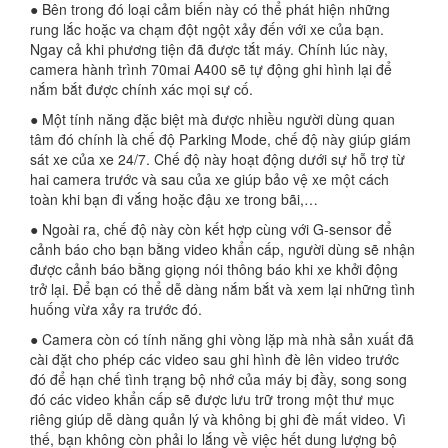
● Bên trong đó loại cảm biến này có thể phát hiện những
rung lắc hoặc va chạm đột ngột xảy đến với xe của bạn.
Ngay cả khi phương tiện đã được tắt máy. Chính lúc này,
camera hành trình 70mai A400 sẽ tự động ghi hình lại để
nắm bắt được chính xác mọi sự cố.
● Một tính năng đặc biệt mà được nhiều người dùng quan
tâm đó chính là chế độ Parking Mode, chế độ này giúp giám
sát xe của xe 24/7. Chế độ này hoạt động dưới sự hỗ trợ từ
hai camera trước và sau của xe giúp bảo vệ xe một cách
toàn khi bạn đi vắng hoặc đậu xe trong bãi,…
● Ngoài ra, chế độ này còn kết hợp cùng với G-sensor để
cảnh báo cho bạn bằng video khẩn cấp, người dùng sẽ nhận
được cảnh báo bằng giọng nói thông báo khi xe khởi động
trở lại. Để bạn có thể dễ dàng nắm bắt và xem lại những tình
huống vừa xảy ra trước đó.
● Camera còn có tính năng ghi vòng lặp mà nhà sản xuất đã
cài đặt cho phép các video sau ghi hình đè lên video trước
đó để hạn chế tình trạng bộ nhớ của máy bị đầy, song song
đó các video khẩn cấp sẽ được lưu trữ trong một thư mục
riêng giúp dễ dàng quản lý và không bị ghi đè mất video. Vì
thế, bạn không còn phải lo lắng về việc hết dung lượng bộ