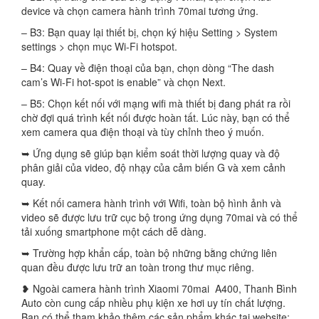
device và chọn camera hành trình 70mai tương ứng.
– B3: Bạn quay lại thiết bị, chọn ký hiệu Setting > System
settings > chọn mục Wi-Fi hotspot.
– B4: Quay về điện thoại của bạn, chọn dòng “The dash
cam’s Wi-Fi hot-spot is enable” và chọn Next.
– B5: Chọn kết nối với mạng wifi mà thiết bị đang phát ra rồi
chờ đợi quá trình kết nối được hoàn tất. Lúc này, bạn có thể
xem camera qua điện thoại và tùy chỉnh theo ý muốn.
➥ Ứng dụng sẽ giúp bạn kiểm soát thời lượng quay và độ
phân giải của video, độ nhạy của cảm biến G và xem cảnh
quay.
➥ Kết nối camera hành trình với Wifi, toàn bộ hình ảnh và
video sẽ được lưu trữ cục bộ trong ứng dụng 70mai và có thể
tải xuống smartphone một cách dễ dàng.
➥ Trường hợp khẩn cấp, toàn bộ những bằng chứng liên
quan đều được lưu trữ an toàn trong thư mục riêng.
❥ Ngoài camera hành trình Xiaomi 70mai A400, Thanh Bình
Auto còn cung cấp nhiều phụ kiện xe hơi uy tín chất lượng.
Bạn có thể tham khảo thêm các sản phẩm khác tại website: