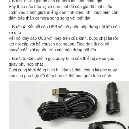
+ Bước 3: Dán giá đỡ của camera lên kính chắn gió
Hãy tháo nắp bảo vệ và dán mặt đế của giá đỡ thật chắc
chắn vào chính giữa miếng dán tĩnh điện. Khi thực hiện cần
đảm bảo thân camera song song với mặt đất.
+ Bước 4: Kết nối cáp USB với bộ phận hộp đựng bật lửa của
xe ô tô
Kết nối dây cáp USB với mép trên của kính, buộc chặt lại rồi
kết nối cáp với bộ chuyển đổi nguồn. Tiếp đến là nối bộ
chuyển đổi với nguồn trên của hộp đựng bật lửa.
+ Bước 5: Điều chỉnh góc quay hình của thiết bị để có góc
quay phù hợp nhất
Cuối cùng khởi động thiết bị, căn và điều chỉnh lại góc quay
sao cho phù hợp để đảm bảo có thể bao quát toàn cảnh.