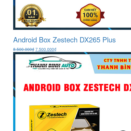
Android Box Zestech DX265 Plus
Giá
Giá
8.500.000
₫
7.500.000
₫
gốc
hiện
là:
tại
8.500.000₫.
là:
7.500.000₫.