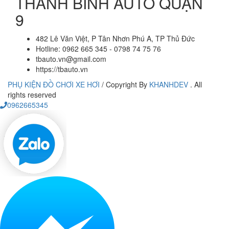
THANH BÌNH AUTO QUẬN
9
482 Lê Văn Việt, P Tân Nhơn Phú A, TP Thủ Đức
Hotline: 0962 665 345 - 0798 74 75 76
tbauto.vn@gmail.com
https://tbauto.vn
PHỤ KIỆN ĐỒ CHƠI XE HƠI
/
Copyright By
KHANHDEV
. All
rights reserved
0962665345