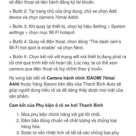
về điện thoại và tiến hành đăng ký tài khoản.
+ Bước 2: Tại trang chủ của ứng dụng, chủ xe chọn Add
device và chọn camera 70mai A400.
+ Bước 3: Khi quay lại thiết bị, chọn ký hiệu Setting > System
settings > chọn mục Wi-Fi hotspot.
+ Bước 4: Quay về điện thoại, chọn dòng “The dash cam’s
Wi-Fi hot-spot is enable” và chọn Next.
+ Bước 5: Chọn kết nối với mạng wifi mà thiết bị đang phát ra
rồi chờ quá trình kết nối hoàn tất. Lúc này, ta có thể xem
camera qua điện thoại và tùy chỉnh theo ý muốn.
Hy vọng bài viết về
C
amera hành trình XIAOMI 70mai
A400
thuộc hãng Xiaomi trên đây của Thanh Bình Auto sẽ
giúp người dùng hiểu rõ và dễ dàng thấy được mọi mặt của
sản phẩm.
Cam kết của Phụ kiện ô tô xe hơi Thanh Bình
Mua phụ kiện chính hãng với giá tốt nhất.
Đảm bảo đúng chuẩn về chất lượng và chủng loại
hàng hóa.
Được tư vấn nhiệt tình về tất cả các chủng loại phụ