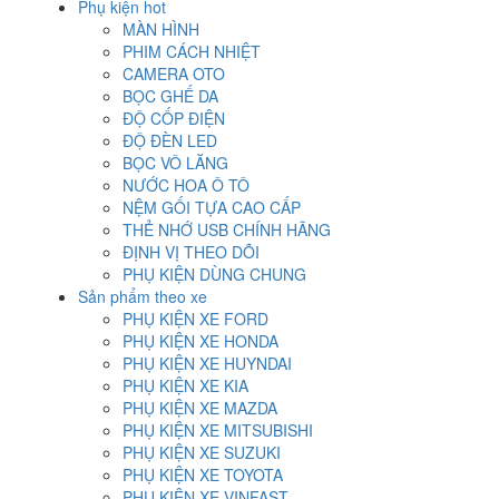
Phụ kiện hot
MÀN HÌNH
PHIM CÁCH NHIỆT
CAMERA OTO
BỌC GHẾ DA
ĐỘ CỐP ĐIỆN
ĐỘ ĐÈN LED
BỌC VÔ LĂNG
NƯỚC HOA Ô TÔ
NỆM GỐI TỰA CAO CẤP
THẺ NHỚ USB CHÍNH HÃNG
ĐỊNH VỊ THEO DÕI
PHỤ KIỆN DÙNG CHUNG
Sản phẩm theo xe
PHỤ KIỆN XE FORD
PHỤ KIỆN XE HONDA
PHỤ KIỆN XE HUYNDAI
PHỤ KIỆN XE KIA
PHỤ KIỆN XE MAZDA
PHỤ KIỆN XE MITSUBISHI
PHỤ KIỆN XE SUZUKI
PHỤ KIỆN XE TOYOTA
PHỤ KIỆN XE VINFAST