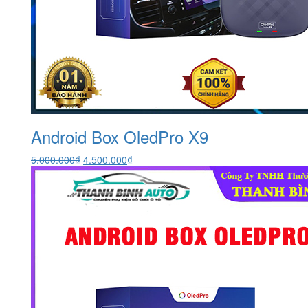
Android Box OledPro X9
Giá
Giá
5.000.000
₫
4.500.000
₫
gốc
hiện
là:
tại
5.000.000₫.
là:
4.500.000₫.