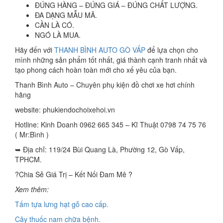
ĐÚNG HÀNG – ĐÚNG GIÁ – ĐÚNG CHẤT LƯỢNG.
ĐA DẠNG MẪU MÃ.
CẦN LÀ CÓ.
NGÓ LÀ MUA.
Hãy đến với
THANH BÌNH AUTO GÒ VẤP
để lựa chọn cho
mình những sản phẩm tốt nhất, giá thành cạnh tranh nhất và
tạo phong cách hoàn toàn mới cho xế yêu của bạn.
Thanh Bình Auto – Chuyên phụ kiện đồ chơi xe hơi chính
hãng
website: phukiendochoixehoi.vn
Hotline: Kinh Doanh 0962 665 345 – Kĩ Thuật 0798 74 75 76
( Mr:Bình )
➥ Địa chỉ: 119/24 Bùi Quang Là, Phường 12, Gò Vấp,
TPHCM.
?Chia Sẻ Giá Trị – Kết Nối Đam Mê ?
Xem thêm:
Tấm tựa lưng hạt gỗ cao cấp.
Cây thuốc nam chữa bệnh.