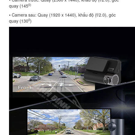
0
)
quay (145
• Camera sau: Quay (1920 x 1440), khẩu độ (f/2.0), góc
0
quay (130
)