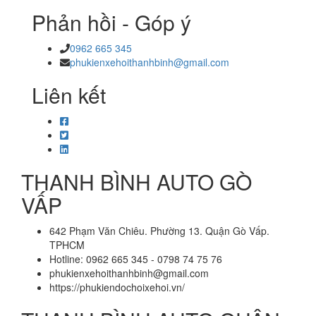
Phản hồi - Góp ý
0962 665 345
phukienxehoithanhbinh@gmail.com
Liên kết
THANH BÌNH AUTO GÒ
VẤP
642 Phạm Văn Chiêu. Phường 13. Quận Gò Vấp.
TPHCM
Hotline: 0962 665 345 - 0798 74 75 76
phukienxehoithanhbinh@gmail.com
https://phukiendochoixehoi.vn/