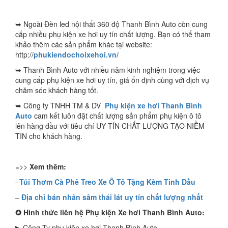
➥ Ngoài Đèn led nội thất 360 độ Thanh Bình Auto còn cung
cấp nhiều phụ kiện xe hơi uy tín chất lượng. Bạn có thể tham
khảo thêm các sản phẩm khác tại website:
http://
phukiendochoixehoi.vn/
➥ Thanh Bình Auto với nhiều năm kinh nghiệm trong việc
cung cấp phụ kiện xe hơi uy tín, giá ổn định cùng với dịch vụ
chăm sóc khách hàng tốt.
➥ Công ty TNHH TM & DV
Phụ kiện xe hơi Thanh Bình
Auto
cam kết luôn đặt chất lượng sản phẩm phụ kiện ô tô
lên hàng đầu với tiêu chí UY TÍN CHẤT LƯỢNG TẠO NIỀM
TIN cho khách hàng.
=>>
Xem thêm:
–
Túi Thơm Cà Phê Treo Xe Ô Tô Tặng Kèm Tinh Dầu
–
Địa chỉ bán nhân sâm thái lát uy tín chất lượng nhất
✪
Hình thức liên hệ Phụ kiện Xe hơi Thanh Bình Auto:
▶ Công Ty phụ kiện xe hơi Thanh Bình Auto