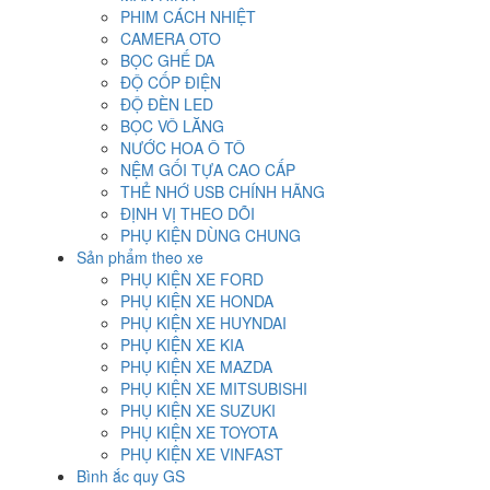
PHIM CÁCH NHIỆT
CAMERA OTO
BỌC GHẾ DA
ĐỘ CỐP ĐIỆN
ĐỘ ĐÈN LED
BỌC VÔ LĂNG
NƯỚC HOA Ô TÔ
NỆM GỐI TỰA CAO CẤP
THẺ NHỚ USB CHÍNH HÃNG
ĐỊNH VỊ THEO DÕI
PHỤ KIỆN DÙNG CHUNG
Sản phẩm theo xe
PHỤ KIỆN XE FORD
PHỤ KIỆN XE HONDA
PHỤ KIỆN XE HUYNDAI
PHỤ KIỆN XE KIA
PHỤ KIỆN XE MAZDA
PHỤ KIỆN XE MITSUBISHI
PHỤ KIỆN XE SUZUKI
PHỤ KIỆN XE TOYOTA
PHỤ KIỆN XE VINFAST
Bình ắc quy GS