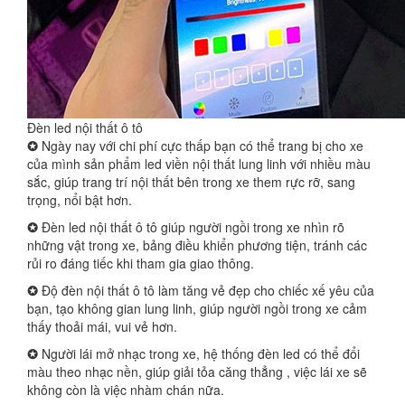
Đèn led nội thất ô tô
✪
Ngày nay với chi phí cực thấp bạn có thể trang bị cho xe
của mình sản phẩm led viền nội thất lung linh với nhiều màu
sắc, giúp trang trí nội thất bên trong xe them rực rỡ, sang
trọng, nổi bật hơn.
✪
Đèn led nội thất ô tô giúp người ngồi trong xe nhìn rõ
những vật trong xe, bảng điều khiển phương tiện, tránh các
rủi ro đáng tiếc khi tham gia giao thông.
✪
Độ đèn nội thất ô tô làm tăng vẻ đẹp cho chiếc xế yêu của
bạn, tạo không gian lung linh, giúp người ngồi trong xe cảm
thấy thoải mái, vui vẻ hơn.
✪
Người lái mở nhạc trong xe, hệ thống đèn led có thể đổi
màu theo nhạc nền, giúp giải tỏa căng thẳng , việc lái xe sẽ
không còn là việc nhàm chán nữa.