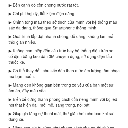
▶ Bên cạnh đó còn chống nước rất tốt.
▶ Chi phí hợp lý, tiết kiệm điện năng.
▶ Chỉnh tông màu theo sở thích của mình với hệ thống màu
sắc đa dạng, thông qua Smartphone thông minh,
▶ Quá trình lắp đặt nhanh chóng, dễ dàng, không làm mất
thời gian nhiều.
▶ Không can thiệp đến cấu trúc hay hệ thống điện trên xe,
cố định bằng keo dán 3M chuyên dụng, sử dụng điện tẩu
thuốc xe.
▶ Có thể thay đổi màu sắc đèn theo mức âm lượng, âm nhạc
mà bạn muốn.
▶ Mang đến không gian bên trong xế yêu của bạn một sự
ấm áp, đầy màu sắc.
▶ Biến xế cưng thành phong cách của riêng mình với bộ led
nội thất hiện đại, mới mẻ, sang trọng, nổi bật.
▶ Giúp gia tăng sự thoải mái, thư giãn hơn cho bạn khi sử
dụng xe.
▶ Nâng cao giá trị cũng như phong cách cho người chủ xe.