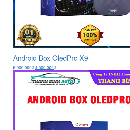
Android Box OledPro X9
Giá
Giá
5.000.000
₫
4.500.000
₫
gốc
hiện
là:
tại
5.000.000₫.
là:
4.500.000₫.