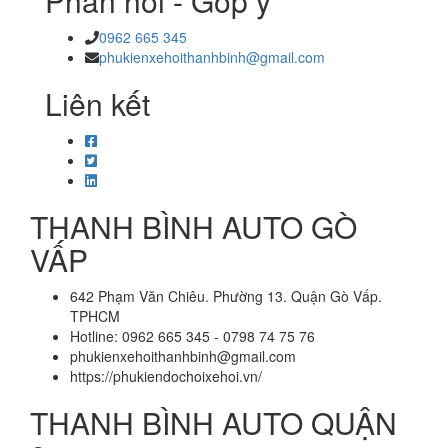
Phản hồi - Góp ý
0962 665 345
phukienxehoithanhbinh@gmail.com
Liên kết
THANH BÌNH AUTO GÒ
VẤP
642 Phạm Văn Chiêu. Phường 13. Quận Gò Vấp.
TPHCM
Hotline: 0962 665 345 - 0798 74 75 76
phukienxehoithanhbinh@gmail.com
https://phukiendochoixehoi.vn/
THANH BÌNH AUTO QUẬN