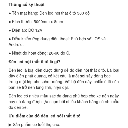
Thông số kỹ thuật
● Tên mặt hàng: Đèn led nội thất ô tô 360 độ
● Kích thước: 5000mm x 8mm
● Điện áp: DC 12V
● Điều khiển ứng dụng điện thoại: Phù hợp với IOS và
Android.
● Nhiệt độ hoạt động: 20-60 độ C.
Đèn led nội thất ô tô là gì?
Đèn led là loại đèn được dùng để độ đèn nội thất ô tô. Là loại
dây điện phát quang, có kết cấu là một sợi sây đồng bọc
trong một lớp phosphor mỏng. Với bộ đèn này, chiếc ô tô của
bạn sẽ trở nên lung linh, hiện đại.
Đèn led có nhiều màu sắc đa dạng phù hợp cho xe nên ngày
nay nó đang được lựa chọn bởi nhiều khách hàng có nhu cầu
độ đèn xe.
Ưu điểm của độ đèn led nội thất ô tô
▶ Sản phẩm có tuổi thọ cao.