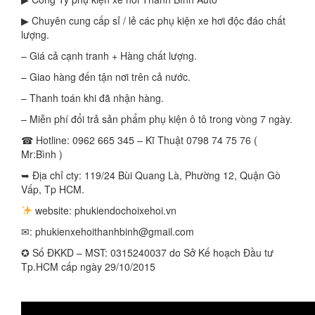
▶ Chuyên cung cấp sỉ / lẻ các phụ kiện xe hơi độc đáo chất
lượng.
– Giá cả cạnh tranh + Hàng chất lượng.
– Giao hàng đến tận nơi trên cả nước.
– Thanh toán khi đã nhận hàng.
– Miễn phí đổi trả sản phẩm phụ kiện ô tô trong vòng 7 ngày.
☎ Hotline: 0962 665 345 – Kĩ Thuật 0798 74 75 76 (
Mr:Bình )
➥ Địa chỉ cty: 119/24 Bùi Quang Là, Phường 12, Quận Gò
Vấp, Tp HCM.
website: phukiendochoixehoi.vn
✉:
phukienxehoithanhbinh@gmail.com
✪ Số ĐKKD – MST: 0315240037 do Sở Kế hoạch Đầu tư
Tp.HCM cấp ngày 29/10/2015