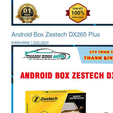
Android Box Zestech DX265 Plus
Giá
Giá
8.500.000
₫
7.500.000
₫
gốc
hiện
là:
tại
8.500.000₫.
là:
7.500.000₫.