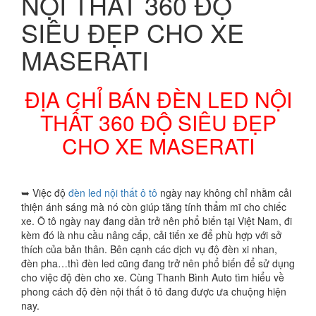
NỘI THẤT 360 ĐỘ
SIÊU ĐẸP CHO XE
MASERATI
ĐỊA CHỈ BÁN ĐÈN LED NỘI
THẤT 360 ĐỘ SIÊU ĐẸP
CHO XE MASERATI
➥ Việc độ
đèn led nội thất ô tô
ngày nay không chỉ nhằm cải
thiện ánh sáng mà nó còn giúp tăng tính thẩm mĩ cho chiếc
xe. Ô tô ngày nay đang dần trở nên phổ biến tại Việt Nam, đi
kèm đó là nhu cầu nâng cấp, cải tiến xe để phù hợp với sở
thích của bản thân. Bên cạnh các dịch vụ độ đèn xi nhan,
đèn pha…thì đèn led cũng đang trở nên phổ biến để sử dụng
cho việc độ đèn cho xe. Cùng Thanh Bình Auto tìm hiểu về
phong cách độ đèn nội thất ô tô đang được ưa chuộng hiện
nay.