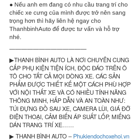
● Nếu anh em đang có nhu cầu trang trí cho
chiếc xe cưng của mình được trở nên sang
trọng hơn thì hãy liên hệ ngay cho
ThanhbinhAuto để được tư vấn và hỗ trợ
nhé.
—————————————
▶THANH BÌNH AUTO LÀ NƠI CHUYÊN CUNG
CẤP PHỤ KIỆN TIỆN ÍCH, ĐỘC ĐÁO TRÊN Ô
TÔ CHO TẤT CẢ MỌI DÒNG XE. CÁC SẢN
PHẨM ĐƯỢC THIẾT KẾ MỘT CÁCH PHÙ HỢP
VỚI NỘI THẤT XE VÀ CÓ NHIỀU TÍNH NĂNG
THÔNG MINH, HẤP DẪN VÀ AN TOÀN NHƯ:
TÚI ĐỰNG ĐỒ SAU XE, CAMERA LÙI, GIÁ ĐỠ
ĐIỆN THOẠI, CẢM BIẾN ÁP SUẤT LỐP, MIẾNG
DÁN TRANG TRÍ XE……
▶ THANH BÌNH AUTO –
Phukiendochoxehoi.vn