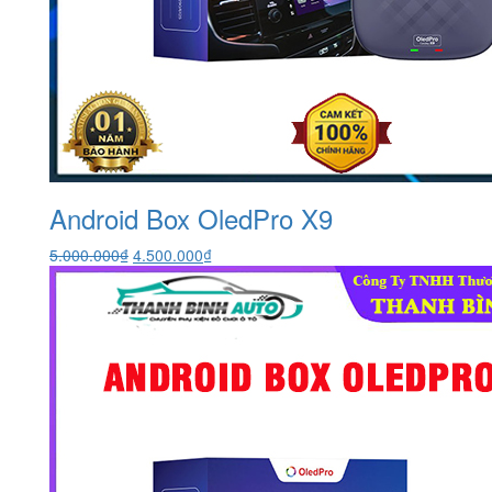
Android Box OledPro X9
Giá
Giá
5.000.000
₫
4.500.000
₫
gốc
hiện
là:
tại
5.000.000₫.
là:
4.500.000₫.