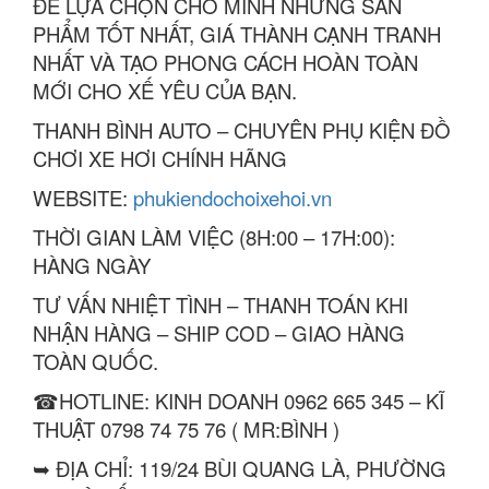
ĐỂ LỰA CHỌN CHO MÌNH NHỮNG SẢN
PHẨM TỐT NHẤT, GIÁ THÀNH CẠNH TRANH
NHẤT VÀ TẠO PHONG CÁCH HOÀN TOÀN
MỚI CHO XẾ YÊU CỦA BẠN.
THANH BÌNH AUTO – CHUYÊN PHỤ KIỆN ĐỒ
CHƠI XE HƠI CHÍNH HÃNG
WEBSITE:
phukiendochoixehoi.vn
THỜI GIAN LÀM VIỆC (8H:00 – 17H:00):
HÀNG NGÀY
TƯ VẤN NHIỆT TÌNH – THANH TOÁN KHI
NHẬN HÀNG – SHIP COD – GIAO HÀNG
TOÀN QUỐC.
☎HOTLINE: KINH DOANH 0962 665 345 – KĨ
THUẬT 0798 74 75 76 ( MR:BÌNH )
➥ ĐỊA CHỈ: 119/24 BÙI QUANG LÀ, PHƯỜNG