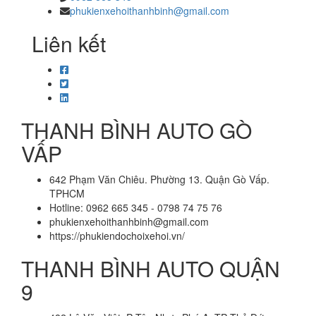
phukienxehoithanhbinh@gmail.com
Liên kết
THANH BÌNH AUTO GÒ
VẤP
642 Phạm Văn Chiêu. Phường 13. Quận Gò Vấp.
TPHCM
Hotline: 0962 665 345 - 0798 74 75 76
phukienxehoithanhbinh@gmail.com
https://phukiendochoixehoi.vn/
THANH BÌNH AUTO QUẬN
9