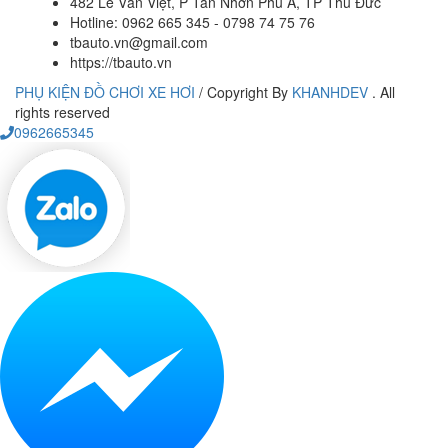
482 Lê Văn Việt, P Tân Nhơn Phú A, TP Thủ Đức
Hotline: 0962 665 345 - 0798 74 75 76
tbauto.vn@gmail.com
https://tbauto.vn
PHỤ KIỆN ĐỒ CHƠI XE HƠI
/
Copyright By
KHANHDEV
. All
rights reserved
0962665345