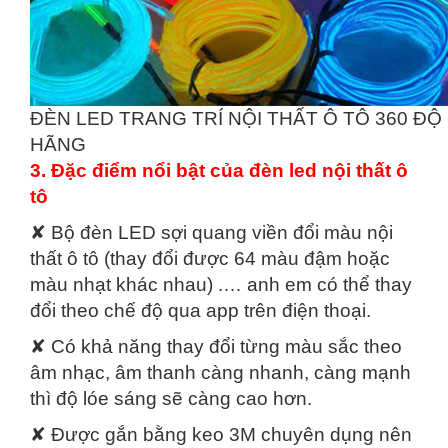
ĐÈN LED TRANG TRÍ NỘI THẤT Ô TÔ 360 ĐỘ
HÃNG
3. Đặc điểm nổi bật của đèn led nội thất ô
tô
✘ Bộ đèn LED sợi quang viền đổi màu nội
thất ô tô (thay đổi được 64 màu đậm hoặc
màu nhạt khác nhau) .… anh em có thể thay
đổi theo chế độ qua app trên điện thoại.
✘ Có khả năng thay đổi từng màu sắc theo
âm nhạc, âm thanh càng nhanh, càng mạnh
thì độ lóe sáng sẽ càng cao hơn.
✘ Được gắn bằng keo 3M chuyên dụng nên