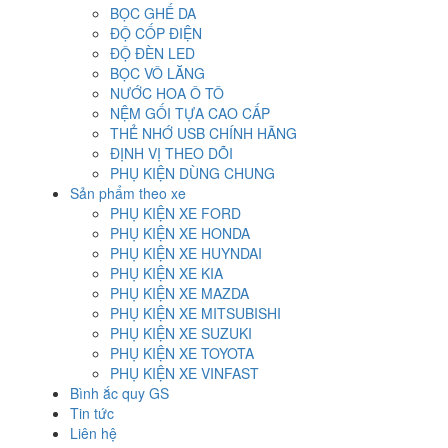
BỌC GHẾ DA
ĐỘ CỐP ĐIỆN
ĐỘ ĐÈN LED
BỌC VÔ LĂNG
NƯỚC HOA Ô TÔ
NỆM GỐI TỰA CAO CẤP
THẺ NHỚ USB CHÍNH HÃNG
ĐỊNH VỊ THEO DÕI
PHỤ KIỆN DÙNG CHUNG
Sản phẩm theo xe
PHỤ KIỆN XE FORD
PHỤ KIỆN XE HONDA
PHỤ KIỆN XE HUYNDAI
PHỤ KIỆN XE KIA
PHỤ KIỆN XE MAZDA
PHỤ KIỆN XE MITSUBISHI
PHỤ KIỆN XE SUZUKI
PHỤ KIỆN XE TOYOTA
PHỤ KIỆN XE VINFAST
Bình ắc quy GS
Tin tức
Liên hệ