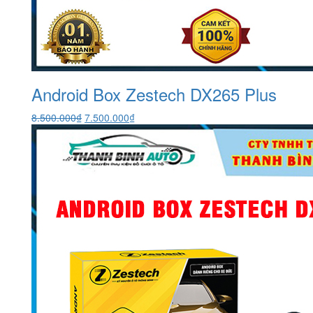
Android Box Zestech DX265 Plus
Giá
Giá
8.500.000
₫
7.500.000
₫
gốc
hiện
là:
tại
8.500.000₫.
là:
7.500.000₫.