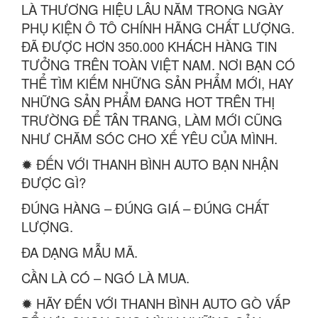
LÀ THƯƠNG HIỆU LÂU NĂM TRONG NGÀY
PHỤ KIỆN Ô TÔ CHÍNH HÃNG CHẤT LƯỢNG.
ĐÃ ĐƯỢC HƠN 350.000 KHÁCH HÀNG TIN
TƯỞNG TRÊN TOÀN VIỆT NAM. NƠI BẠN CÓ
THỂ TÌM KIẾM NHỮNG SẢN PHẨM MỚI, HAY
NHỮNG SẢN PHẨM ĐANG HOT TRÊN THỊ
TRƯỜNG ĐỂ TÂN TRANG, LÀM MỚI CŨNG
NHƯ CHĂM SÓC CHO XẾ YÊU CỦA MÌNH.
✹ ĐẾN VỚI THANH BÌNH AUTO BẠN NHẬN
ĐƯỢC GÌ?
ĐÚNG HÀNG – ĐÚNG GIÁ – ĐÚNG CHẤT
LƯỢNG.
ĐA DẠNG MẪU MÃ.
CẦN LÀ CÓ – NGÓ LÀ MUA.
✹ HÃY ĐẾN VỚI THANH BÌNH AUTO GÒ VẤP