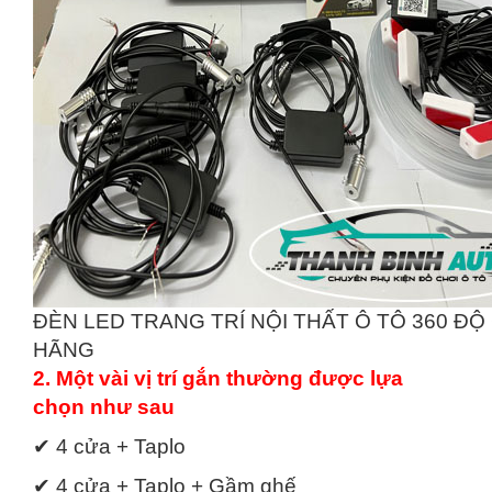
ĐÈN LED TRANG TRÍ NỘI THẤT Ô TÔ 360 ĐỘ
HÃNG
2. Một vài vị trí gắn thường được lựa
chọn như sau
✔ 4 cửa + Taplo
✔ 4 cửa + Taplo + Gầm ghế