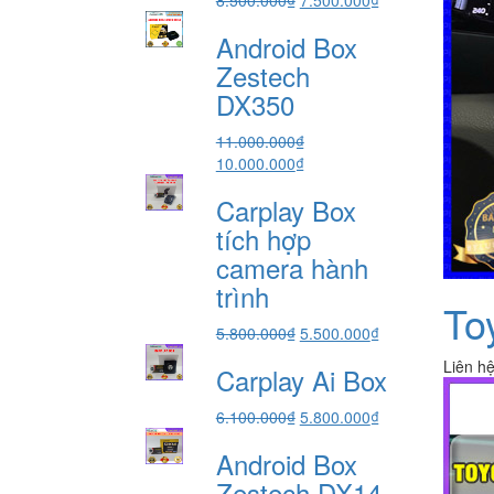
gốc
hiện
Android Box
là:
tại
8.500.000₫.
là:
Zestech
7.500.000₫.
DX350
11.000.000
₫
Giá
Giá
10.000.000
₫
gốc
hiện
Carplay Box
là:
tại
11.000.000₫.
là:
tích hợp
10.000.000₫.
camera hành
trình
To
Giá
Giá
5.800.000
₫
5.500.000
₫
gốc
hiện
Liên h
Carplay Ai Box
là:
tại
5.800.000₫.
là:
Giá
Giá
6.100.000
₫
5.800.000
₫
5.500.000₫.
gốc
hiện
Android Box
là:
tại
6.100.000₫.
là:
Zestech DX14