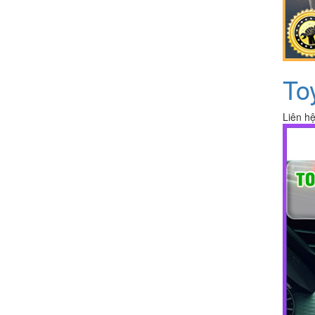
To
Liên h