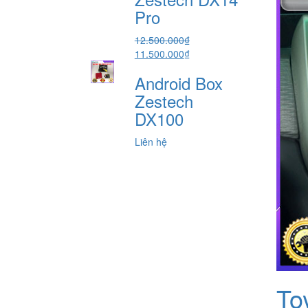
5.800.000₫.
Pro
12.500.000
₫
Giá
Giá
11.500.000
₫
gốc
hiện
Android Box
là:
tại
12.500.000₫.
là:
Zestech
11.500.000₫.
DX100
Liên hệ
To