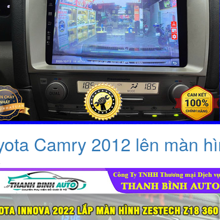
yota Camry 2012 lên màn hì
ệ