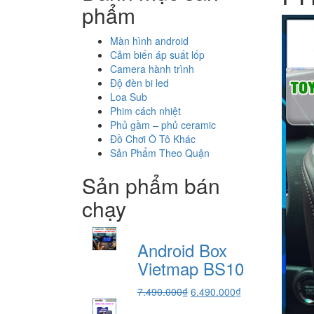
phẩm
Màn hình android
Cảm biến áp suất lốp
Camera hành trình
Độ đèn bi led
Loa Sub
Phim cách nhiệt
Phủ gầm – phủ ceramic
Đồ Chơi Ô Tô Khác
Sản Phẩm Theo Quận
Sản phẩm bán
chạy
Android Box
Vietmap BS10
Giá
Giá
7.490.000
₫
6.490.000
₫
gốc
hiện