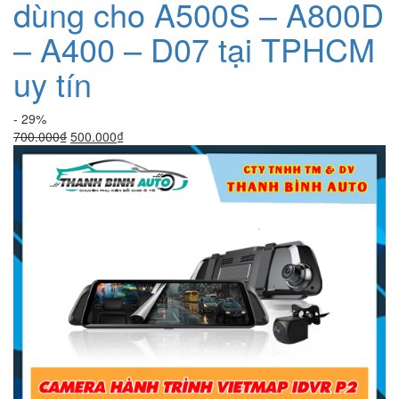
dùng cho A500S – A800D
– A400 – D07 tại TPHCM
uy tín
- 29%
Giá
Giá
700.000
₫
500.000
₫
gốc
hiện
là:
tại
700.000₫.
là:
500.000₫.