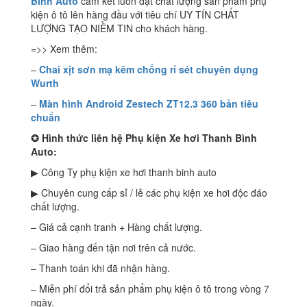
Bình Auto
cam kết luôn đặt chất lượng sản phẩm phụ
kiện ô tô lên hàng đầu với tiêu chí UY TÍN CHẤT
LƯỢNG TẠO NIỀM TIN cho khách hàng.
=>> Xem thêm:
–
Chai xịt sơn mạ kẽm chống rỉ sét chuyên dụng
Wurth
–
Màn hình Android Zestech ZT12.3 360 bản tiêu
chuẩn
✪
Hình thức liên hệ Phụ kiện Xe hơi Thanh Bình
Auto:
▶ Công Ty phụ kiện xe hơi thanh binh auto
▶ Chuyên cung cấp sỉ / lẻ các phụ kiện xe hơi độc đáo
chất lượng.
– Giá cả cạnh tranh + Hàng chất lượng.
– Giao hàng đến tận nơi trên cả nước.
– Thanh toán khi đã nhận hàng.
– Miễn phí đổi trả sản phẩm phụ kiện ô tô trong vòng 7
ngày.