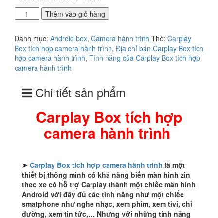
Carplay
Thêm vào giỏ hàng
Box
tích
Danh mục:
Android box
,
Camera hành trình
Thẻ:
Carplay
hợp
Box tích hợp camera hành trình
,
Địa chỉ bán Carplay Box tích
camera
hợp camera hành trình
,
Tính năng của Carplay Box tích hợp
hành
camera hành trình
trình
số
Chi tiết sản phẩm
lượng
Carplay Box tích hợp
camera hành trình
➤
Carplay Box tích hợp camera hành trình
là một
thiết bị thông minh có khả năng biến màn hình zin
theo xe có hỗ trợ Carplay thành một chiếc màn hình
Android với đầy đủ các tính năng như một chiếc
smatphone như nghe nhạc, xem phim, xem tivi, chỉ
đường, xem tin tức,… Nhưng với những tính năng