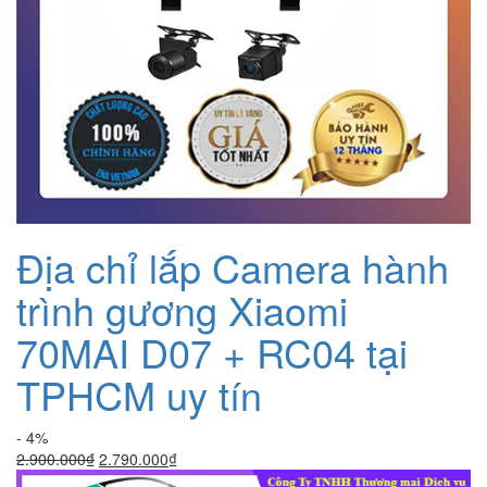
Địa chỉ lắp Camera hành
trình gương Xiaomi
70MAI D07 + RC04 tại
TPHCM uy tín
- 4%
Giá
Giá
2.900.000
₫
2.790.000
₫
gốc
hiện