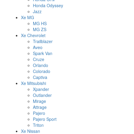
Honda Odyssey
Jazz
Xe MG
MG HS
MG ZS
Xe Chevrolet
Trailblazer
Aveo
Spark Van
Cruze
Orlando
Colorado
Captiva
Xe Mitsubishi
Xpander
Outlander
Mirage
Attrage
Pajero
Pajero Sport
Triton
Xe Nissan