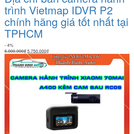
trình Vietmap IDVR P2
chính hãng giá tốt nhất tại
TPHCM
- 4%
Giá
Giá
6.000.000
₫
5.750.000
₫
gốc
hiện
là:
tại
6.000.000₫.
là:
5.750.000₫.