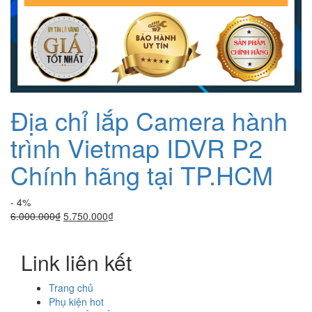
Địa chỉ lắp Camera hành
trình Vietmap IDVR P2
Chính hãng tại TP.HCM
- 4%
Giá
Giá
6.000.000
₫
5.750.000
₫
gốc
hiện
là:
tại
Link liên kết
6.000.000₫.
là:
5.750.000₫.
Trang chủ
Phụ kiện hot