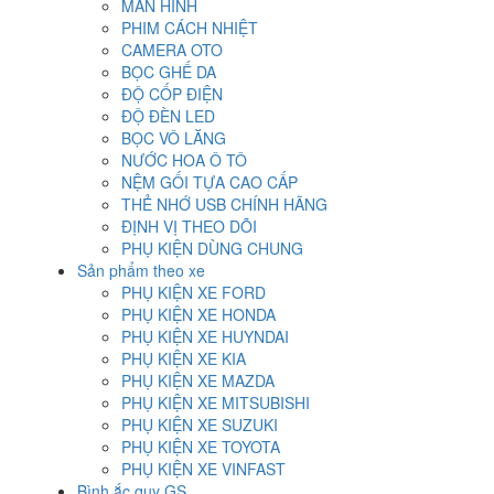
MÀN HÌNH
PHIM CÁCH NHIỆT
CAMERA OTO
BỌC GHẾ DA
ĐỘ CỐP ĐIỆN
ĐỘ ĐÈN LED
BỌC VÔ LĂNG
NƯỚC HOA Ô TÔ
NỆM GỐI TỰA CAO CẤP
THẺ NHỚ USB CHÍNH HÃNG
ĐỊNH VỊ THEO DÕI
PHỤ KIỆN DÙNG CHUNG
Sản phẩm theo xe
PHỤ KIỆN XE FORD
PHỤ KIỆN XE HONDA
PHỤ KIỆN XE HUYNDAI
PHỤ KIỆN XE KIA
PHỤ KIỆN XE MAZDA
PHỤ KIỆN XE MITSUBISHI
PHỤ KIỆN XE SUZUKI
PHỤ KIỆN XE TOYOTA
PHỤ KIỆN XE VINFAST
Bình ắc quy GS