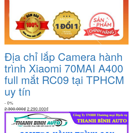
Địa chỉ lắp Camera hành
trình Xiaomi 70MAI A400
full mắt RC09 tại TPHCM
uy tín
- 0%
Giá
Giá
2.300.000
₫
2.290.000
₫
gốc
hiện
là:
tại
2.300.000₫.
là:
2.290.000₫.