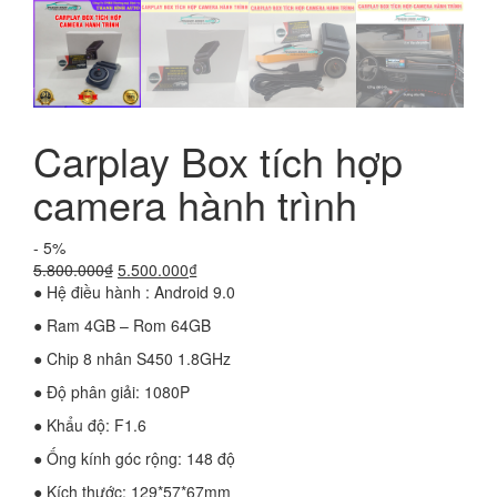
Carplay Box tích hợp
camera hành trình
- 5%
Giá
Giá
5.800.000
₫
5.500.000
₫
gốc
hiện
● Hệ điều hành : Android 9.0
là:
tại
● Ram 4GB – Rom 64GB
5.800.000₫.
là:
5.500.000₫.
● Chip 8 nhân S450 1.8GHz
● Độ phân giải: 1080P
● Khẩu độ: F1.6
● Ống kính góc rộng: 148 độ
● Kích thước: 129*57*67mm