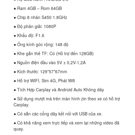
● Ram 4GB – Rom 64GB
● Chip 8 nhân S450 1.8GHz
● Độ phân giải: 1080P
● Khẩu độ: F1.6
● Ống kính góc rộng: 148 độ
● Khe gắn thẻ TF: Có (Hỗ trợ đến 128GB)
● Nguồn điện đầu vào 5V ± 0,2V-1,2A
● Kích thước: 129*57*67mm
● Hỗ trợ WIFI, Sim 4G, Phát Wifi
● Tích Hợp Carplay và Android Auto Không dây
● Sử dụng mượt mà trên màn hình zin theo xe có hỗ trợ
Carplay.
● Có sẵn các cổng dây kết nối với USB của xe.
● Có khả năng xem trực tiếp và xem lại những video đã
quay.