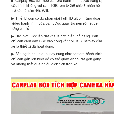
▶ Carplay Box tích hợp camera hành trình được trang bị
cấu hình khủng với ram 4GB rom 64GB chip 8 nhân hỗ
trợ kết nối sim 4G, Wifi.
▶ Thiết bị còn có độ phân giải Full HD giúp những đoạn
video hành trình của bạn được quay trở nên rõ nét đến
từng chi tiết.
▶ Đặc biệt, việc lắp đặt khá là đơn giản, dễ dàng. Bạn
chỉ cần cắm dây USB vào cổng kết nối USB Carplay của
xe là thiết bị đã hoạt động.
▶ Bên cạnh đó, thiết bị này cũng như camera hành trình
chỉ cần gắn lên kính để có thể quay video, rất gọn gàng
và không mất quá nhiều diện tích trên xe.