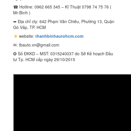
☎ Hotline: 0962 665 345 – Kĩ Thuật 0798 74 75 76 (
Mr:Bình )
➥ Địa chỉ cty: 642 Phạm Văn Chiêu, Phường 13, Quận
Gò Vấp, TP. HCM
website:
thanhbinhautohcm.com
✉:
tbauto.vn@gmail.com
✪ Số ĐKKD – MST: 0315240037 do Sở Kế hoạch Đầu
tư Tp. HCM cấp ngày 29/10/2015