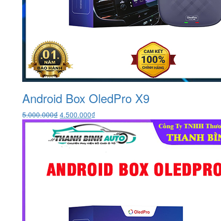
Android Box OledPro X9
Giá
Giá
5.000.000
₫
4.500.000
₫
gốc
hiện
là:
tại
5.000.000₫.
là:
4.500.000₫.