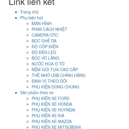
Link liên kết
Trang chủ
Phụ kiện hot
MÀN HÌNH
PHIM CÁCH NHIỆT
CAMERA OTO
BỌC GHẾ DA
ĐỘ CỐP ĐIỆN
ĐỘ ĐÈN LED
BỌC VÔ LĂNG
NƯỚC HOA Ô TÔ
NỆM GỐI TỰA CAO CẤP
THẺ NHỚ USB CHÍNH HÃNG
ĐỊNH VỊ THEO DÕI
PHỤ KIỆN DÙNG CHUNG
Sản phẩm theo xe
PHỤ KIỆN XE FORD
PHỤ KIỆN XE HONDA
PHỤ KIỆN XE HUYNDAI
PHỤ KIỆN XE KIA
PHỤ KIỆN XE MAZDA
PHỤ KIỆN XE MITSUBISHI