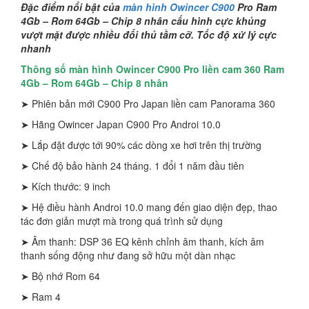
Đặc điểm nổi bật của
màn hình Owincer C900
Pro Ram
4Gb – Rom 64Gb – Chip 8 nhân cấu hình cực khủng
vượt mặt được nhiều đối thủ tầm cỡ. Tốc độ xử lý cực
nhanh
Thông số màn hình Owincer C900 Pro liền cam 360 Ram
4Gb – Rom 64Gb – Chip 8 nhân
➤ Phiên bản mới C900 Pro Japan liền cam Panorama 360
➤ Hãng Owincer Japan C900 Pro Androi 10.0
➤ Lắp đặt được tới 90% các dòng xe hơi trên thị trường
➤ Chế độ bảo hành 24 tháng. 1 đổi 1 năm đầu tiên
➤ Kích thước: 9 inch
➤ Hệ điều hành Androi 10.0 mang đến giao diện đẹp, thao
tác đơn giản mượt mà trong quá trình sử dụng
➤ Âm thanh: DSP 36 EQ kênh chỉnh âm thanh, kích âm
thanh sống động như đang sở hữu một dàn nhạc
➤ Bộ nhớ Rom 64
➤ Ram 4