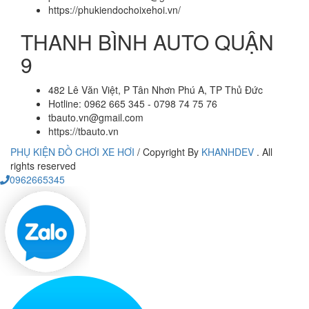
https://phukiendochoixehoi.vn/
THANH BÌNH AUTO QUẬN
9
482 Lê Văn Việt, P Tân Nhơn Phú A, TP Thủ Đức
Hotline: 0962 665 345 - 0798 74 75 76
tbauto.vn@gmail.com
https://tbauto.vn
PHỤ KIỆN ĐỒ CHƠI XE HƠI
/
Copyright By
KHANHDEV
. All
rights reserved
0962665345