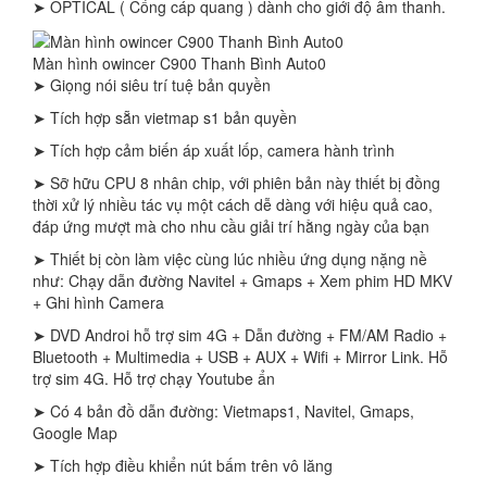
➤ OPTICAL ( Cổng cáp quang ) dành cho giới độ âm thanh.
Màn hình owincer C900 Thanh Bình Auto0
➤ Giọng nói siêu trí tuệ bản quyền
➤ Tích hợp sẵn vietmap s1 bản quyền
➤ Tích hợp cảm biến áp xuất lốp, camera hành trình
➤ Sỡ hữu CPU 8 nhân chip, với phiên bản này thiết bị đồng
thời xử lý nhiều tác vụ một cách dễ dàng với hiệu quả cao,
đáp ứng mượt mà cho nhu cầu giải trí hằng ngày của bạn
➤ Thiết bị còn làm việc cùng lúc nhiều ứng dụng nặng nề
như: Chạy dẫn đường Navitel + Gmaps + Xem phim HD MKV
+ Ghi hình Camera
➤ DVD Androi hỗ trợ sim 4G + Dẫn đường + FM/AM Radio +
Bluetooth + Multimedia + USB + AUX + Wifi + Mirror Link. Hỗ
trợ sim 4G. Hỗ trợ chạy Youtube ẩn
➤ Có 4 bản đồ dẫn đường: Vietmaps1, Navitel, Gmaps,
Google Map
➤ Tích hợp điều khiển nút bấm trên vô lăng