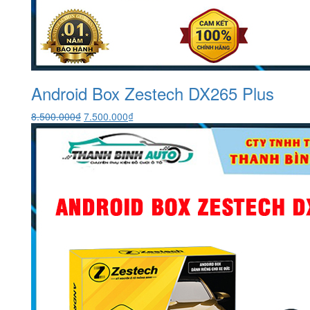
Android Box Zestech DX265 Plus
Giá
Giá
8.500.000
₫
7.500.000
₫
gốc
hiện
là:
tại
8.500.000₫.
là:
7.500.000₫.