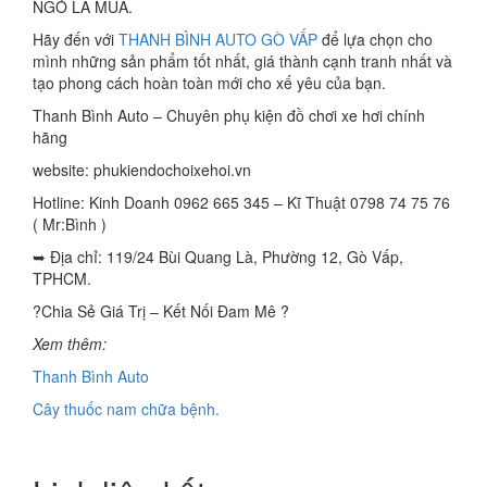
NGÓ LÀ MUA.
Hãy đến với
THANH BÌNH AUTO GÒ VẤP
để lựa chọn cho
mình những sản phẩm tốt nhất, giá thành cạnh tranh nhất và
tạo phong cách hoàn toàn mới cho xế yêu của bạn.
Thanh Bình Auto – Chuyên phụ kiện đồ chơi xe hơi chính
hãng
website: phukiendochoixehoi.vn
Hotline: Kinh Doanh 0962 665 345 – Kĩ Thuật 0798 74 75 76
( Mr:Bình )
➥ Địa chỉ: 119/24 Bùi Quang Là, Phường 12, Gò Vấp,
TPHCM.
?Chia Sẻ Giá Trị – Kết Nối Đam Mê ?
Xem thêm:
Thanh Bình Auto
Cây thuốc nam chữa bệnh.