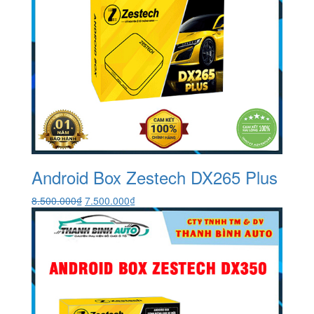
Android Box Zestech DX265 Plus
Giá
Giá
8.500.000
₫
7.500.000
₫
gốc
hiện
là:
tại
8.500.000₫.
là:
7.500.000₫.