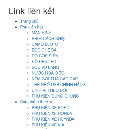
Link liên kết
Trang chủ
Phụ kiện hot
MÀN HÌNH
PHIM CÁCH NHIỆT
CAMERA OTO
BỌC GHẾ DA
ĐỘ CỐP ĐIỆN
ĐỘ ĐÈN LED
BỌC VÔ LĂNG
NƯỚC HOA Ô TÔ
NỆM GỐI TỰA CAO CẤP
THẺ NHỚ USB CHÍNH HÃNG
ĐỊNH VỊ THEO DÕI
PHỤ KIỆN DÙNG CHUNG
Sản phẩm theo xe
PHỤ KIỆN XE FORD
PHỤ KIỆN XE HONDA
PHỤ KIỆN XE HUYNDAI
PHỤ KIỆN XE KIA