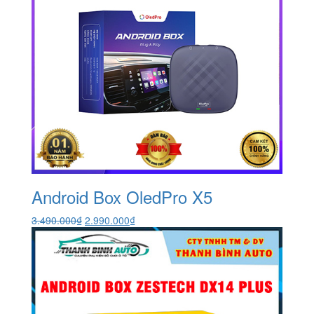
Android Box OledPro X5
Giá
Giá
3.490.000
₫
2.990.000
₫
gốc
hiện
là:
tại
3.490.000₫.
là:
2.990.000₫.