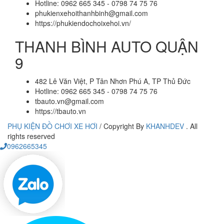
Hotline: 0962 665 345 - 0798 74 75 76
phukienxehoithanhbinh@gmail.com
https://phukiendochoixehoi.vn/
THANH BÌNH AUTO QUẬN
9
482 Lê Văn Việt, P Tân Nhơn Phú A, TP Thủ Đức
Hotline: 0962 665 345 - 0798 74 75 76
tbauto.vn@gmail.com
https://tbauto.vn
PHỤ KIỆN ĐỒ CHƠI XE HƠI
/
Copyright By
KHANHDEV
. All
rights reserved
0962665345