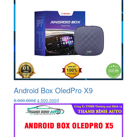
Android Box OledPro X9
Giá
Giá
5.000.000
₫
4.500.000
₫
gốc
hiện
là:
tại
5.000.000₫.
là:
4.500.000₫.