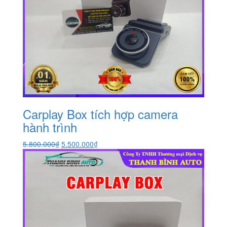
Carplay Box tích hợp camera
hành trình
Giá
Giá
5.800.000
₫
5.500.000
₫
gốc
hiện
là:
tại
5.800.000₫.
là:
5.500.000₫.