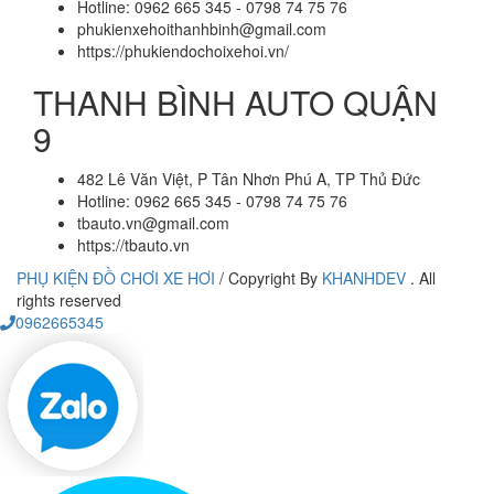
Hotline: 0962 665 345 - 0798 74 75 76
phukienxehoithanhbinh@gmail.com
https://phukiendochoixehoi.vn/
THANH BÌNH AUTO QUẬN
9
482 Lê Văn Việt, P Tân Nhơn Phú A, TP Thủ Đức
Hotline: 0962 665 345 - 0798 74 75 76
tbauto.vn@gmail.com
https://tbauto.vn
PHỤ KIỆN ĐỒ CHƠI XE HƠI
/
Copyright By
KHANHDEV
. All
rights reserved
0962665345