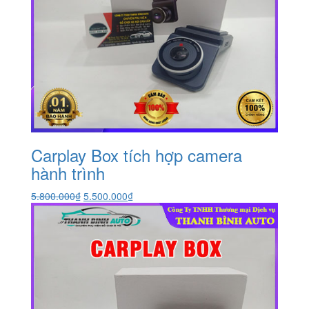
Carplay Box tích hợp camera
hành trình
Giá
Giá
5.800.000
₫
5.500.000
₫
gốc
hiện
là:
tại
5.800.000₫.
là:
5.500.000₫.