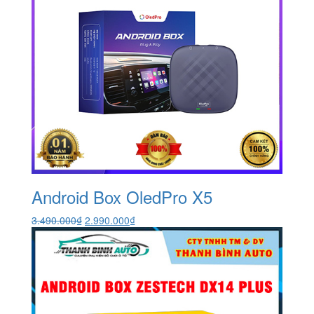
Android Box OledPro X5
Giá
Giá
3.490.000
₫
2.990.000
₫
gốc
hiện
là:
tại
3.490.000₫.
là:
2.990.000₫.