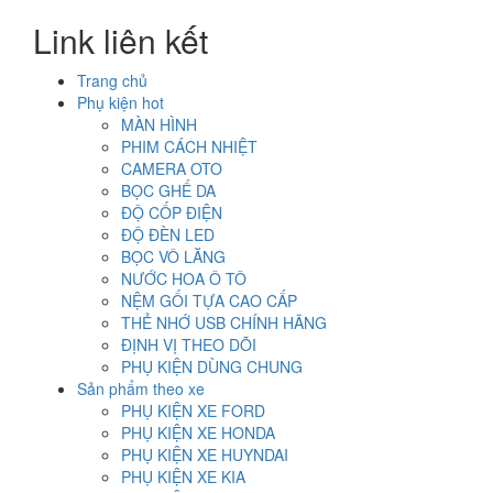
Link liên kết
Trang chủ
Phụ kiện hot
MÀN HÌNH
PHIM CÁCH NHIỆT
CAMERA OTO
BỌC GHẾ DA
ĐỘ CỐP ĐIỆN
ĐỘ ĐÈN LED
BỌC VÔ LĂNG
NƯỚC HOA Ô TÔ
NỆM GỐI TỰA CAO CẤP
THẺ NHỚ USB CHÍNH HÃNG
ĐỊNH VỊ THEO DÕI
PHỤ KIỆN DÙNG CHUNG
Sản phẩm theo xe
PHỤ KIỆN XE FORD
PHỤ KIỆN XE HONDA
PHỤ KIỆN XE HUYNDAI
PHỤ KIỆN XE KIA