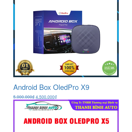
Android Box OledPro X9
Giá
Giá
5.000.000
₫
4.500.000
₫
gốc
hiện
là:
tại
5.000.000₫.
là:
4.500.000₫.