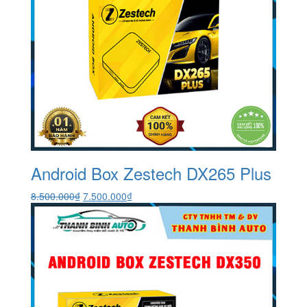
Android Box Zestech DX265 Plus
Giá
Giá
8.500.000
₫
7.500.000
₫
gốc
hiện
là:
tại
8.500.000₫.
là:
7.500.000₫.