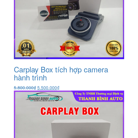
Carplay Box tích hợp camera
hành trình
Giá
Giá
5.800.000
₫
5.500.000
₫
gốc
hiện
là:
tại
5.800.000₫.
là:
5.500.000₫.