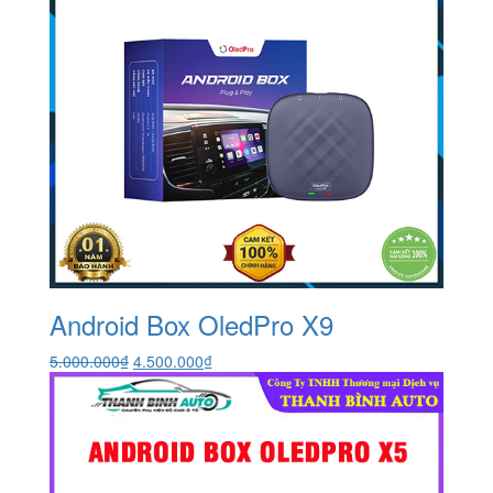
Android Box OledPro X9
Giá
Giá
5.000.000
₫
4.500.000
₫
gốc
hiện
là:
tại
5.000.000₫.
là:
4.500.000₫.