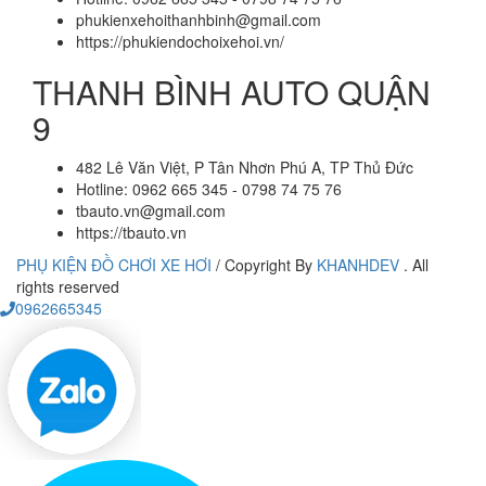
phukienxehoithanhbinh@gmail.com
https://phukiendochoixehoi.vn/
THANH BÌNH AUTO QUẬN
9
482 Lê Văn Việt, P Tân Nhơn Phú A, TP Thủ Đức
Hotline: 0962 665 345 - 0798 74 75 76
tbauto.vn@gmail.com
https://tbauto.vn
PHỤ KIỆN ĐỒ CHƠI XE HƠI
/
Copyright By
KHANHDEV
. All
rights reserved
0962665345