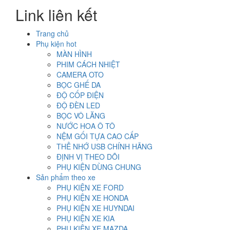
Link liên kết
Trang chủ
Phụ kiện hot
MÀN HÌNH
PHIM CÁCH NHIỆT
CAMERA OTO
BỌC GHẾ DA
ĐỘ CỐP ĐIỆN
ĐỘ ĐÈN LED
BỌC VÔ LĂNG
NƯỚC HOA Ô TÔ
NỆM GỐI TỰA CAO CẤP
THẺ NHỚ USB CHÍNH HÃNG
ĐỊNH VỊ THEO DÕI
PHỤ KIỆN DÙNG CHUNG
Sản phẩm theo xe
PHỤ KIỆN XE FORD
PHỤ KIỆN XE HONDA
PHỤ KIỆN XE HUYNDAI
PHỤ KIỆN XE KIA
PHỤ KIỆN XE MAZDA