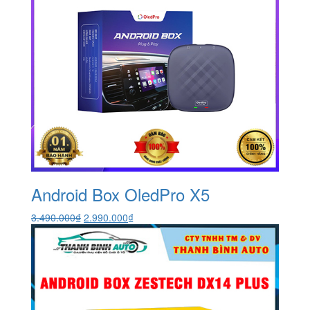
Android Box OledPro X5
Giá
Giá
3.490.000
₫
2.990.000
₫
gốc
hiện
là:
tại
3.490.000₫.
là:
2.990.000₫.