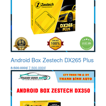
Android Box Zestech DX265 Plus
Giá
Giá
8.500.000
₫
7.500.000
₫
gốc
hiện
là:
tại
8.500.000₫.
là:
7.500.000₫.