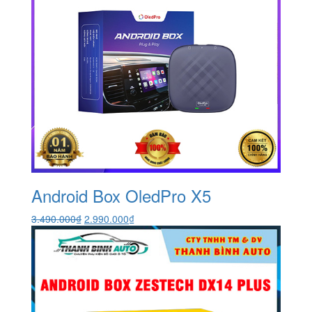
Android Box OledPro X5
Giá
Giá
3.490.000
₫
2.990.000
₫
gốc
hiện
là:
tại
3.490.000₫.
là:
2.990.000₫.