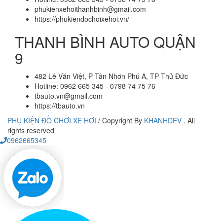
phukienxehoithanhbinh@gmail.com
https://phukiendochoixehoi.vn/
THANH BÌNH AUTO QUẬN
9
482 Lê Văn Việt, P Tân Nhơn Phú A, TP Thủ Đức
Hotline: 0962 665 345 - 0798 74 75 76
tbauto.vn@gmail.com
https://tbauto.vn
PHỤ KIỆN ĐỒ CHƠI XE HƠI
/
Copyright By
KHANHDEV
. All
rights reserved
0962665345