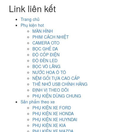
Link liên kết
Trang chủ
Phụ kiện hot
MÀN HÌNH
PHIM CÁCH NHIỆT
CAMERA OTO
BỌC GHẾ DA
ĐỘ CỐP ĐIỆN
ĐỘ ĐÈN LED
BỌC VÔ LĂNG
NƯỚC HOA Ô TÔ
NỆM GỐI TỰA CAO CẤP
THẺ NHỚ USB CHÍNH HÃNG
ĐỊNH VỊ THEO DÕI
PHỤ KIỆN DÙNG CHUNG
Sản phẩm theo xe
PHỤ KIỆN XE FORD
PHỤ KIỆN XE HONDA
PHỤ KIỆN XE HUYNDAI
PHỤ KIỆN XE KIA
PHỤ KIỆN XE MAZDA