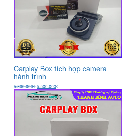
Carplay Box tích hợp camera
hành trình
Giá
Giá
5.800.000
₫
5.500.000
₫
gốc
hiện
là:
tại
5.800.000₫.
là:
5.500.000₫.