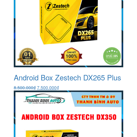
Android Box Zestech DX265 Plus
Giá
Giá
8.500.000
₫
7.500.000
₫
gốc
hiện
là:
tại
8.500.000₫.
là:
7.500.000₫.