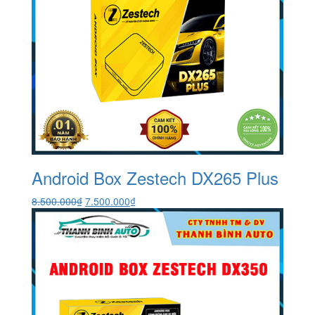
Android Box Zestech DX265 Plus
Giá
Giá
8.500.000
₫
7.500.000
₫
gốc
hiện
là:
tại
8.500.000₫.
là:
7.500.000₫.