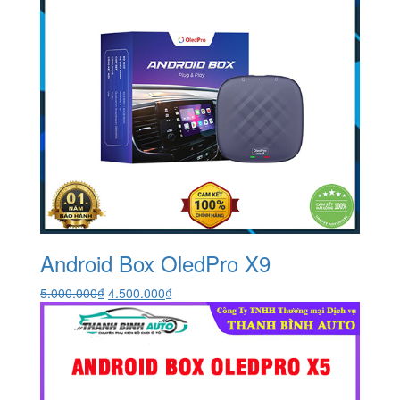
Android Box OledPro X9
Giá
Giá
5.000.000
₫
4.500.000
₫
gốc
hiện
là:
tại
5.000.000₫.
là:
4.500.000₫.