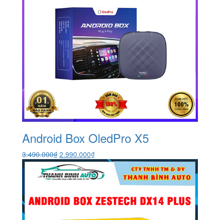
Android Box OledPro X5
Giá
Giá
3.490.000
₫
2.990.000
₫
gốc
hiện
là:
tại
3.490.000₫.
là:
2.990.000₫.