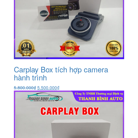
Carplay Box tích hợp camera
hành trình
Giá
Giá
5.800.000
₫
5.500.000
₫
gốc
hiện
là:
tại
5.800.000₫.
là:
5.500.000₫.