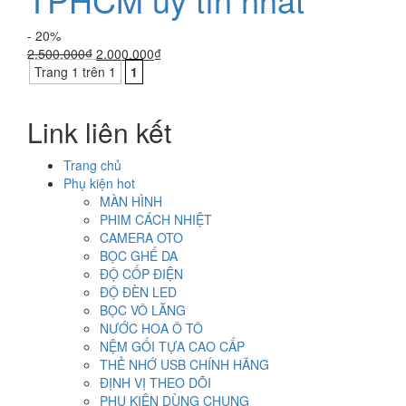
- 20%
Giá
Giá
2.500.000
₫
2.000.000
₫
gốc
hiện
Trang 1 trên 1
1
là:
tại
2.500.000₫.
là:
Link liên kết
2.000.000₫.
Trang chủ
Phụ kiện hot
MÀN HÌNH
PHIM CÁCH NHIỆT
CAMERA OTO
BỌC GHẾ DA
ĐỘ CỐP ĐIỆN
ĐỘ ĐÈN LED
BỌC VÔ LĂNG
NƯỚC HOA Ô TÔ
NỆM GỐI TỰA CAO CẤP
THẺ NHỚ USB CHÍNH HÃNG
ĐỊNH VỊ THEO DÕI
PHỤ KIỆN DÙNG CHUNG