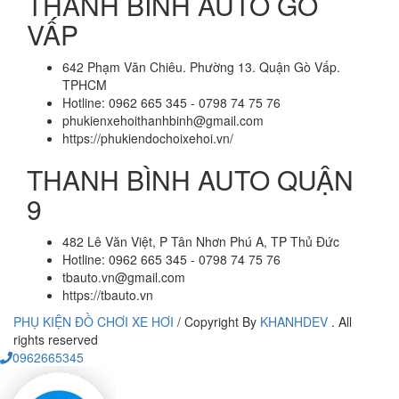
THANH BÌNH AUTO GÒ
VẤP
642 Phạm Văn Chiêu. Phường 13. Quận Gò Vấp.
TPHCM
Hotline: 0962 665 345 - 0798 74 75 76
phukienxehoithanhbinh@gmail.com
https://phukiendochoixehoi.vn/
THANH BÌNH AUTO QUẬN
9
482 Lê Văn Việt, P Tân Nhơn Phú A, TP Thủ Đức
Hotline: 0962 665 345 - 0798 74 75 76
tbauto.vn@gmail.com
https://tbauto.vn
PHỤ KIỆN ĐỒ CHƠI XE HƠI
/
Copyright By
KHANHDEV
. All
rights reserved
0962665345