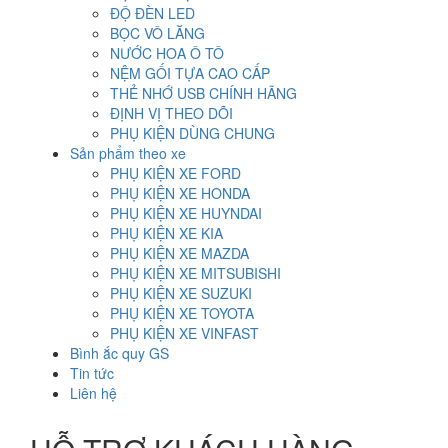
ĐỘ ĐÈN LED
BỌC VÔ LĂNG
NƯỚC HOA Ô TÔ
NỆM GỐI TỰA CAO CẤP
THẺ NHỚ USB CHÍNH HÃNG
ĐỊNH VỊ THEO DÕI
PHỤ KIỆN DÙNG CHUNG
Sản phẩm theo xe
PHỤ KIỆN XE FORD
PHỤ KIỆN XE HONDA
PHỤ KIỆN XE HUYNDAI
PHỤ KIỆN XE KIA
PHỤ KIỆN XE MAZDA
PHỤ KIỆN XE MITSUBISHI
PHỤ KIỆN XE SUZUKI
PHỤ KIỆN XE TOYOTA
PHỤ KIỆN XE VINFAST
Bình ắc quy GS
Tin tức
Liên hệ