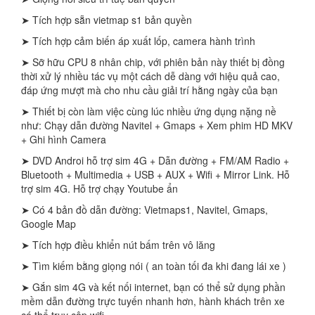
➤ Tích hợp sẵn vietmap s1 bản quyền
➤ Tích hợp cảm biến áp xuất lốp, camera hành trình
➤ Sỡ hữu CPU 8 nhân chip, với phiên bản này thiết bị đồng
thời xử lý nhiều tác vụ một cách dễ dàng với hiệu quả cao,
đáp ứng mượt mà cho nhu cầu giải trí hằng ngày của bạn
➤ Thiết bị còn làm việc cùng lúc nhiều ứng dụng nặng nề
như: Chạy dẫn đường Navitel + Gmaps + Xem phim HD MKV
+ Ghi hình Camera
➤ DVD Androi hỗ trợ sim 4G + Dẫn đường + FM/AM Radio +
Bluetooth + Multimedia + USB + AUX + Wifi + Mirror Link. Hỗ
trợ sim 4G. Hỗ trợ chạy Youtube ẩn
➤ Có 4 bản đồ dẫn đường: Vietmaps1, Navitel, Gmaps,
Google Map
➤ Tích hợp điều khiển nút bấm trên vô lăng
➤ Tìm kiếm bằng giọng nói ( an toàn tối đa khi đang lái xe )
➤ Gắn sim 4G và kết nối internet, bạn có thể sử dụng phần
mềm dẫn đường trực tuyến nhanh hơn, hành khách trên xe