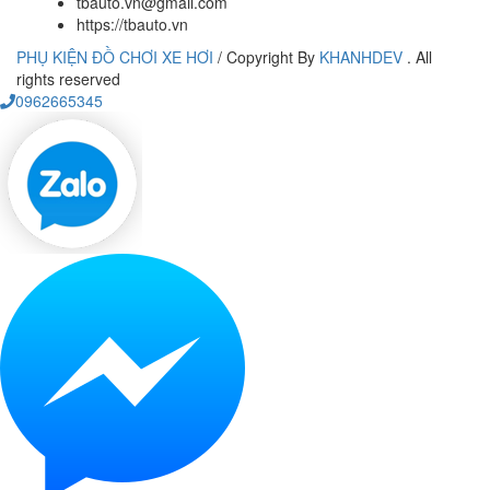
tbauto.vn@gmail.com
https://tbauto.vn
PHỤ KIỆN ĐỒ CHƠI XE HƠI
/
Copyright By
KHANHDEV
. All
rights reserved
0962665345