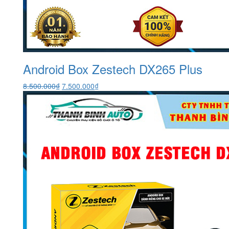
Android Box Zestech DX265 Plus
Giá
Giá
8.500.000
₫
7.500.000
₫
gốc
hiện
là:
tại
8.500.000₫.
là:
7.500.000₫.