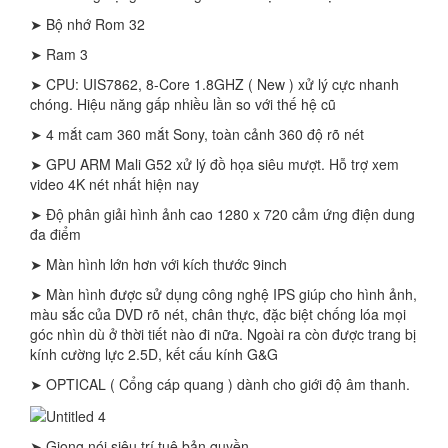
➤ Bộ nhớ Rom 32
➤ Ram 3
➤ CPU: UIS7862, 8-Core 1.8GHZ ( New ) xử lý cực nhanh
chóng. Hiệu năng gấp nhiều lần so với thế hệ cũ
➤ 4 mắt cam 360 mắt Sony, toàn cảnh 360 độ rõ nét
➤ GPU ARM Mali G52 xử lý đồ họa siêu mượt. Hỗ trợ xem
video 4K nét nhất hiện nay
➤ Độ phân giải hình ảnh cao 1280 x 720 cảm ứng điện dung
đa điểm
➤ Màn hình lớn hơn với kích thước 9inch
➤ Màn hình được sử dụng công nghệ IPS giúp cho hình ảnh,
màu sắc của DVD rõ nét, chân thực, đặc biệt chống lóa mọi
góc nhìn dù ở thời tiết nào đi nữa. Ngoài ra còn được trang bị
kính cường lực 2.5D, kết cấu kính G&G
➤ OPTICAL ( Cổng cáp quang ) dành cho giới độ âm thanh.
➤ Giọng nói siêu trí tuệ bản quyền