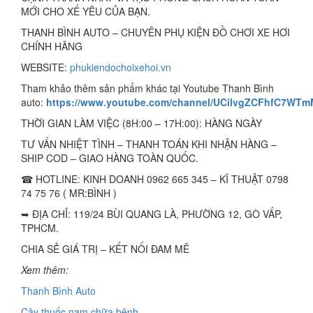
MỚI CHO XẾ YÊU CỦA BẠN.
THANH BÌNH AUTO – CHUYÊN PHỤ KIỆN ĐỒ CHƠI XE HƠI
CHÍNH HÃNG
WEBSITE:
phukiendochoixehoi.vn
Tham khảo thêm sản phẩm khác tại Youtube Thanh Bình
auto:
https://www.youtube.com/channel/UCilvgZCFhfC7WT
THỜI GIAN LÀM VIỆC (8H:00 – 17H:00): HÀNG NGÀY
TƯ VẤN NHIỆT TÌNH – THANH TOÁN KHI NHẬN HÀNG –
SHIP COD – GIAO HÀNG TOÀN QUỐC.
☎ HOTLINE: KINH DOANH 0962 665 345 – KĨ THUẬT 0798
74 75 76 ( MR:BÌNH )
➥ ĐỊA CHỈ: 119/24 BÙI QUANG LÀ, PHƯỜNG 12, GÒ VẤP,
TPHCM.
CHIA SẺ GIÁ TRỊ – KẾT NỐI ĐAM MÊ
Xem thêm:
Thanh Bình Auto
Cây thuốc nam chữa bệnh.