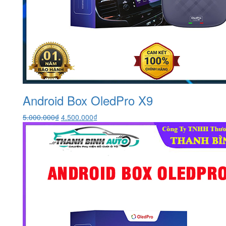
Android Box OledPro X9
Giá
Giá
5.000.000
₫
4.500.000
₫
gốc
hiện
là:
tại
5.000.000₫.
là:
4.500.000₫.