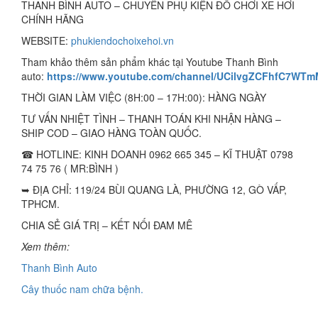
THANH BÌNH AUTO – CHUYÊN PHỤ KIỆN ĐỒ CHƠI XE HƠI
CHÍNH HÃNG
WEBSITE:
phukiendochoixehoi.vn
Tham khảo thêm sản phẩm khác tại Youtube Thanh Bình
auto:
https://www.youtube.com/channel/UCilvgZCFhfC7WT
THỜI GIAN LÀM VIỆC (8H:00 – 17H:00): HÀNG NGÀY
TƯ VẤN NHIỆT TÌNH – THANH TOÁN KHI NHẬN HÀNG –
SHIP COD – GIAO HÀNG TOÀN QUỐC.
☎ HOTLINE: KINH DOANH 0962 665 345 – KĨ THUẬT 0798
74 75 76 ( MR:BÌNH )
➥ ĐỊA CHỈ: 119/24 BÙI QUANG LÀ, PHƯỜNG 12, GÒ VẤP,
TPHCM.
CHIA SẺ GIÁ TRỊ – KẾT NỐI ĐAM MÊ
Xem thêm:
Thanh Bình Auto
Cây thuốc nam chữa bệnh.