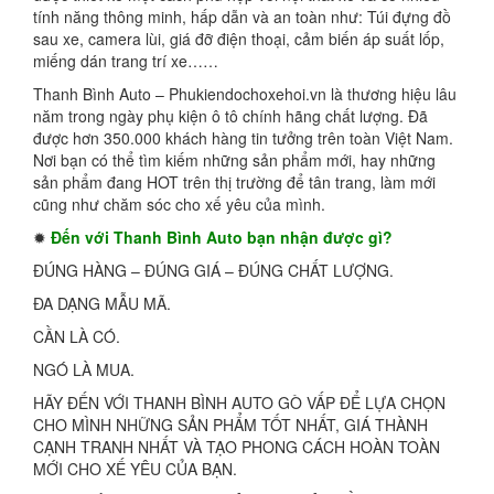
tính năng thông minh, hấp dẫn và an toàn như: Túi đựng đồ
sau xe, camera lùi, giá đỡ điện thoại, cảm biến áp suất lốp,
miếng dán trang trí xe……
Thanh Bình Auto – Phukiendochoxehoi.vn là thương hiệu lâu
năm trong ngày phụ kiện ô tô chính hãng chất lượng. Đã
được hơn 350.000 khách hàng tin tưởng trên toàn Việt Nam.
Nơi bạn có thể tìm kiếm những sản phẩm mới, hay những
sản phẩm đang HOT trên thị trường để tân trang, làm mới
cũng như chăm sóc cho xế yêu của mình.
✹
Đến với Thanh Bình Auto bạn nhận được gì?
ĐÚNG HÀNG – ĐÚNG GIÁ – ĐÚNG CHẤT LƯỢNG.
ĐA DẠNG MẪU MÃ.
CẦN LÀ CÓ.
NGÓ LÀ MUA.
HÃY ĐẾN VỚI THANH BÌNH AUTO GÒ VẤP ĐỂ LỰA CHỌN
CHO MÌNH NHỮNG SẢN PHẨM TỐT NHẤT, GIÁ THÀNH
CẠNH TRANH NHẤT VÀ TẠO PHONG CÁCH HOÀN TOÀN
MỚI CHO XẾ YÊU CỦA BẠN.