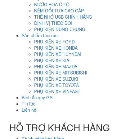
NƯỚC HOA Ô TÔ
NỆM GỐI TỰA CAO CẤP
THẺ NHỚ USB CHÍNH HÃNG
ĐỊNH VỊ THEO DÕI
PHỤ KIỆN DÙNG CHUNG
Sản phẩm theo xe
PHỤ KIỆN XE FORD
PHỤ KIỆN XE HONDA
PHỤ KIỆN XE HUYNDAI
PHỤ KIỆN XE KIA
PHỤ KIỆN XE MAZDA
PHỤ KIỆN XE MITSUBISHI
PHỤ KIỆN XE SUZUKI
PHỤ KIỆN XE TOYOTA
PHỤ KIỆN XE VINFAST
Bình ắc quy GS
Tin tức
Liên hệ
HỖ TRỢ KHÁCH HÀNG
Chính sách bảo hành