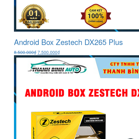
Android Box Zestech DX265 Plus
Giá
Giá
8.500.000
₫
7.500.000
₫
gốc
hiện
là:
tại
8.500.000₫.
là:
7.500.000₫.