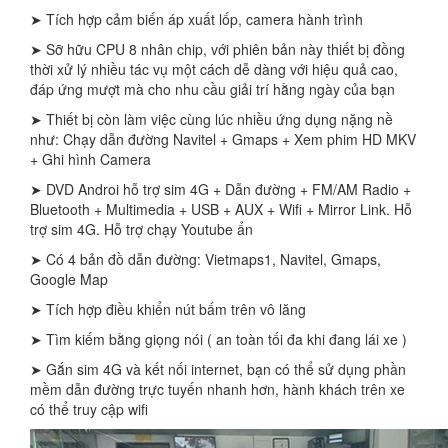
➤ Tích hợp cảm biến áp xuất lốp, camera hành trình
➤ Sỡ hữu CPU 8 nhân chip, với phiên bản này thiết bị đồng
thời xử lý nhiều tác vụ một cách dễ dàng với hiệu quả cao,
đáp ứng mượt mà cho nhu cầu giải trí hằng ngày của bạn
➤ Thiết bị còn làm việc cùng lúc nhiều ứng dụng nặng nề
như: Chạy dẫn đường Navitel + Gmaps + Xem phim HD MKV
+ Ghi hình Camera
➤ DVD Androi hỗ trợ sim 4G + Dẫn đường + FM/AM Radio +
Bluetooth + Multimedia + USB + AUX + Wifi + Mirror Link. Hỗ
trợ sim 4G. Hỗ trợ chạy Youtube ẩn
➤ Có 4 bản đồ dẫn đường: Vietmaps1, Navitel, Gmaps,
Google Map
➤ Tích hợp điều khiển nút bấm trên vô lăng
➤ Tìm kiếm bằng giọng nói ( an toàn tối đa khi đang lái xe )
➤ Gắn sim 4G và kết nối internet, bạn có thể sử dụng phần
mềm dẫn đường trực tuyến nhanh hơn, hành khách trên xe
có thể truy cập wifi