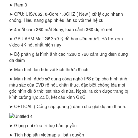
➤ Ram 3
➤ CPU: UIS7862, 8-Core 1.8GHZ ( New ) xử lý cực nhanh
chóng. Hiệu năng gấp nhiều lần so với thế hệ cũ
➤ 4 mắt cam 360 mắt Sony, toàn cảnh 360 độ rõ nét
➤ GPU ARM Mali G52 xử lý đồ họa siêu mượt. Hỗ trợ xem
video 4K nét nhất hiện nay
➤ Độ phân giải hình ảnh cao 1280 x 720 cảm ứng điện dung
đa điểm
➤ Màn hình lớn hơn với kích thước 9inch
➤ Màn hình được sử dụng công nghệ IPS giúp cho hình ảnh,
màu sắc của DVD rõ nét, chân thực, đặc biệt chống lóa mọi
góc nhìn dù ở thời tiết nào đi nữa. Ngoài ra còn được trang bị
kính cường lực 2.5D, kết cấu kính G&G
➤ OPTICAL ( Cổng cáp quang ) dành cho giới độ âm thanh.
➤ Giọng nói siêu trí tuệ bản quyền
➤ Tích hợp sẵn vietmap s1 bản quyền