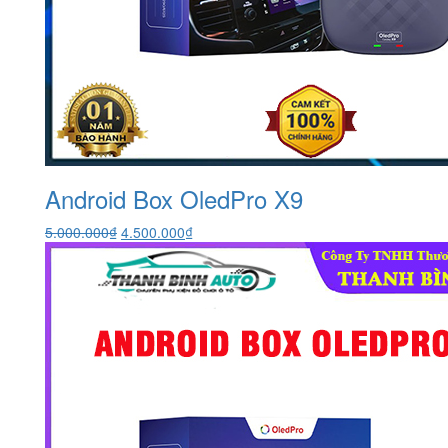
Android Box OledPro X9
Giá
Giá
5.000.000
₫
4.500.000
₫
gốc
hiện
là:
tại
5.000.000₫.
là:
4.500.000₫.