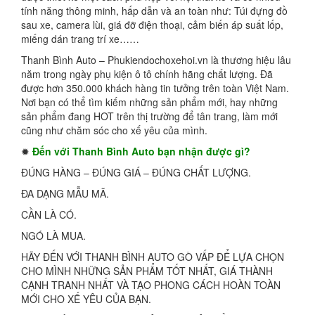
tính năng thông minh, hấp dẫn và an toàn như: Túi đựng đồ
sau xe, camera lùi, giá đỡ điện thoại, cảm biến áp suất lốp,
miếng dán trang trí xe……
Thanh Bình Auto – Phukiendochoxehoi.vn là thương hiệu lâu
năm trong ngày phụ kiện ô tô chính hãng chất lượng. Đã
được hơn 350.000 khách hàng tin tưởng trên toàn Việt Nam.
Nơi bạn có thể tìm kiếm những sản phẩm mới, hay những
sản phẩm đang HOT trên thị trường để tân trang, làm mới
cũng như chăm sóc cho xế yêu của mình.
✹
Đến với Thanh Bình Auto bạn nhận được gì?
ĐÚNG HÀNG – ĐÚNG GIÁ – ĐÚNG CHẤT LƯỢNG.
ĐA DẠNG MẪU MÃ.
CẦN LÀ CÓ.
NGÓ LÀ MUA.
HÃY ĐẾN VỚI THANH BÌNH AUTO GÒ VẤP ĐỂ LỰA CHỌN
CHO MÌNH NHỮNG SẢN PHẨM TỐT NHẤT, GIÁ THÀNH
CẠNH TRANH NHẤT VÀ TẠO PHONG CÁCH HOÀN TOÀN
MỚI CHO XẾ YÊU CỦA BẠN.