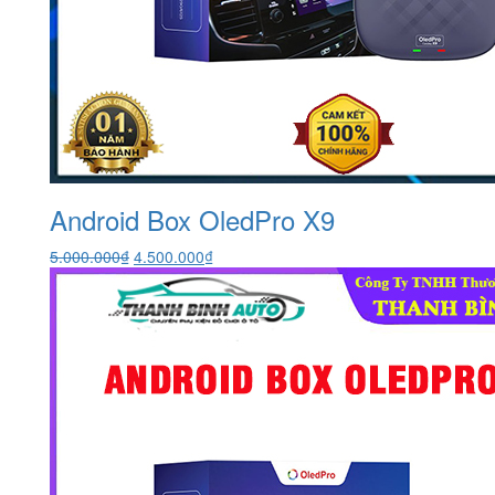
Android Box OledPro X9
Giá
Giá
5.000.000
₫
4.500.000
₫
gốc
hiện
là:
tại
5.000.000₫.
là:
4.500.000₫.