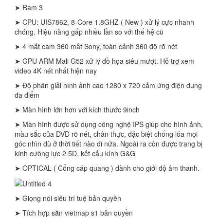
➤ Ram 3
➤ CPU: UIS7862, 8-Core 1.8GHZ ( New ) xử lý cực nhanh
chóng. Hiệu năng gấp nhiều lần so với thế hệ cũ
➤ 4 mắt cam 360 mắt Sony, toàn cảnh 360 độ rõ nét
➤ GPU ARM Mali G52 xử lý đồ họa siêu mượt. Hỗ trợ xem
video 4K nét nhất hiện nay
➤ Độ phân giải hình ảnh cao 1280 x 720 cảm ứng điện dung
đa điểm
➤ Màn hình lớn hơn với kích thước 9inch
➤ Màn hình được sử dụng công nghệ IPS giúp cho hình ảnh,
màu sắc của DVD rõ nét, chân thực, đặc biệt chống lóa mọi
góc nhìn dù ở thời tiết nào đi nữa. Ngoài ra còn được trang bị
kính cường lực 2.5D, kết cấu kính G&G
➤ OPTICAL ( Cổng cáp quang ) dành cho giới độ âm thanh.
➤ Giọng nói siêu trí tuệ bản quyền
➤ Tích hợp sẵn vietmap s1 bản quyền