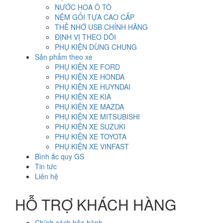
NƯỚC HOA Ô TÔ
NỆM GỐI TỰA CAO CẤP
THẺ NHỚ USB CHÍNH HÃNG
ĐỊNH VỊ THEO DÕI
PHỤ KIỆN DÙNG CHUNG
Sản phẩm theo xe
PHỤ KIỆN XE FORD
PHỤ KIỆN XE HONDA
PHỤ KIỆN XE HUYNDAI
PHỤ KIỆN XE KIA
PHỤ KIỆN XE MAZDA
PHỤ KIỆN XE MITSUBISHI
PHỤ KIỆN XE SUZUKI
PHỤ KIỆN XE TOYOTA
PHỤ KIỆN XE VINFAST
Bình ắc quy GS
Tin tức
Liên hệ
HỖ TRỢ KHÁCH HÀNG
Chính sách bảo hành