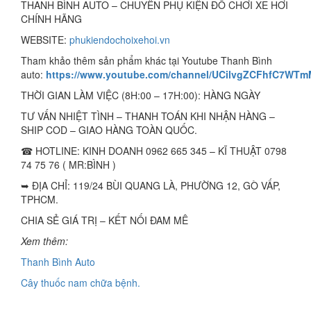
THANH BÌNH AUTO – CHUYÊN PHỤ KIỆN ĐỒ CHƠI XE HƠI
CHÍNH HÃNG
WEBSITE:
phukiendochoixehoi.vn
Tham khảo thêm sản phẩm khác tại Youtube Thanh Bình
auto:
https://www.youtube.com/channel/UCilvgZCFhfC7WT
THỜI GIAN LÀM VIỆC (8H:00 – 17H:00): HÀNG NGÀY
TƯ VẤN NHIỆT TÌNH – THANH TOÁN KHI NHẬN HÀNG –
SHIP COD – GIAO HÀNG TOÀN QUỐC.
☎ HOTLINE: KINH DOANH 0962 665 345 – KĨ THUẬT 0798
74 75 76 ( MR:BÌNH )
➥ ĐỊA CHỈ: 119/24 BÙI QUANG LÀ, PHƯỜNG 12, GÒ VẤP,
TPHCM.
CHIA SẺ GIÁ TRỊ – KẾT NỐI ĐAM MÊ
Xem thêm:
Thanh Bình Auto
Cây thuốc nam chữa bệnh.