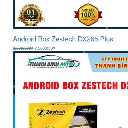
Android Box Zestech DX265 Plus
Giá
Giá
8.500.000
₫
7.500.000
₫
gốc
hiện
là:
tại
8.500.000₫.
là:
7.500.000₫.