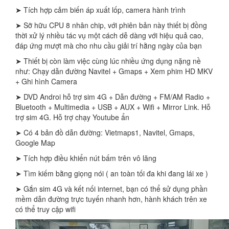
➤ Tích hợp cảm biến áp xuất lốp, camera hành trình
➤ Sỡ hữu CPU 8 nhân chip, với phiên bản này thiết bị đồng
thời xử lý nhiều tác vụ một cách dễ dàng với hiệu quả cao,
đáp ứng mượt mà cho nhu cầu giải trí hằng ngày của bạn
➤ Thiết bị còn làm việc cùng lúc nhiều ứng dụng nặng nề
như: Chạy dẫn đường Navitel + Gmaps + Xem phim HD MKV
+ Ghi hình Camera
➤ DVD Androi hỗ trợ sim 4G + Dẫn đường + FM/AM Radio +
Bluetooth + Multimedia + USB + AUX + Wifi + Mirror Link. Hỗ
trợ sim 4G. Hỗ trợ chạy Youtube ẩn
➤ Có 4 bản đồ dẫn đường: Vietmaps1, Navitel, Gmaps,
Google Map
➤ Tích hợp điều khiển nút bấm trên vô lăng
➤ Tìm kiếm bằng giọng nói ( an toàn tối đa khi đang lái xe )
➤ Gắn sim 4G và kết nối internet, bạn có thể sử dụng phần
mềm dẫn đường trực tuyến nhanh hơn, hành khách trên xe
có thể truy cập wifi