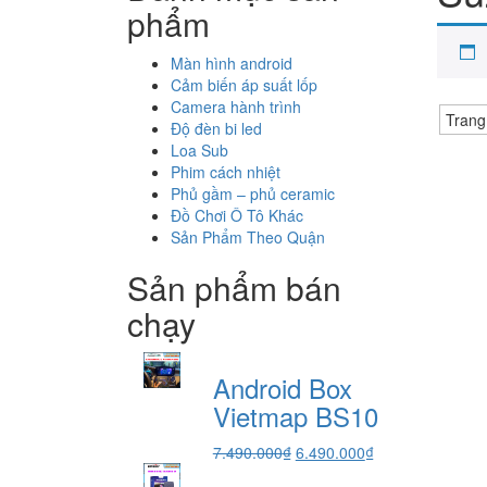
phẩm
Màn hình android
Cảm biến áp suất lốp
Camera hành trình
Trang
Độ đèn bi led
Loa Sub
Phim cách nhiệt
Phủ gầm – phủ ceramic
Đồ Chơi Ô Tô Khác
Sản Phẩm Theo Quận
Sản phẩm bán
chạy
Android Box
Vietmap BS10
Giá
Giá
7.490.000
₫
6.490.000
₫
gốc
hiện