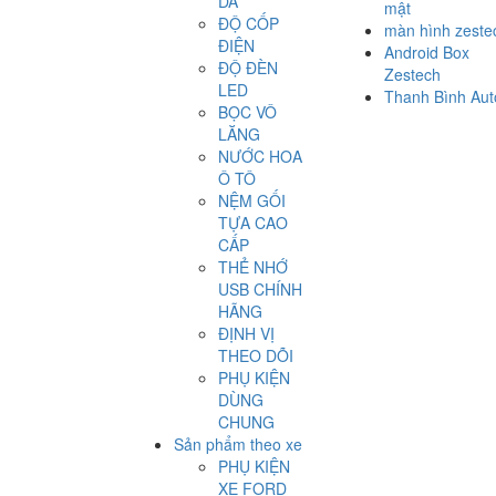
DA
mật
ĐỘ CỐP
màn hình zeste
ĐIỆN
Android Box
ĐỘ ĐÈN
Zestech
LED
Thanh Bình Aut
BỌC VÔ
LĂNG
NƯỚC HOA
Ô TÔ
NỆM GỐI
TỰA CAO
CẤP
THẺ NHỚ
USB CHÍNH
HÃNG
ĐỊNH VỊ
THEO DÕI
PHỤ KIỆN
DÙNG
CHUNG
Sản phẩm theo xe
PHỤ KIỆN
XE FORD