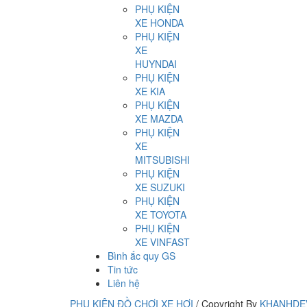
PHỤ KIỆN
XE HONDA
PHỤ KIỆN
XE
HUYNDAI
PHỤ KIỆN
XE KIA
PHỤ KIỆN
XE MAZDA
PHỤ KIỆN
XE
MITSUBISHI
PHỤ KIỆN
XE SUZUKI
PHỤ KIỆN
XE TOYOTA
PHỤ KIỆN
XE VINFAST
Bình ắc quy GS
Tin tức
Liên hệ
PHỤ KIỆN ĐỒ CHƠI XE HƠI
/
Copyright By
KHANHDE