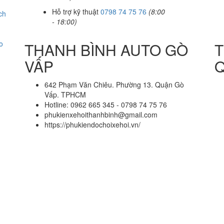
Hỗ trợ kỹ thuật
0798 74 75 76
(8:00
ch
- 18:00)
o
THANH BÌNH AUTO GÒ
T
VẤP
Q
642 Phạm Văn Chiêu. Phường 13. Quận Gò
Vấp. TPHCM
Hotline: 0962 665 345 - 0798 74 75 76
phukienxehoithanhbinh@gmail.com
https://phukiendochoixehoi.vn/