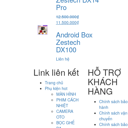
5.800.000₫.
Pro
12.500.000
₫
Giá
Giá
11.500.000
₫
gốc
hiện
Android Box
là:
tại
12.500.000₫.
là:
Zestech
11.500.000₫.
DX100
Liên hệ
Link liên kết
HỖ TRỢ
KHÁCH
Trang chủ
HÀNG
Phụ kiện hot
MÀN HÌNH
PHIM CÁCH
Chính sách bảo
NHIỆT
hành
CAMERA
Chính sách vận
OTO
chuyển
BỌC GHẾ
Chính sách bảo