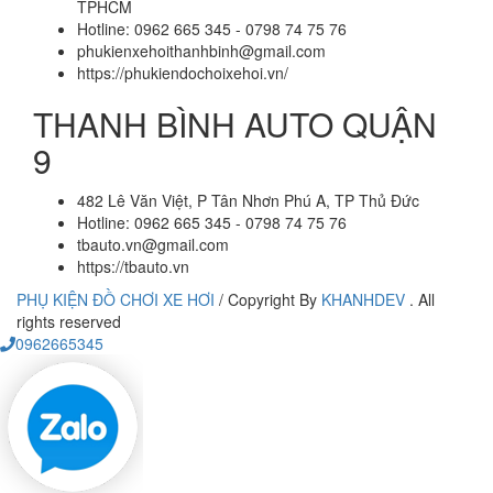
TPHCM
Hotline: 0962 665 345 - 0798 74 75 76
phukienxehoithanhbinh@gmail.com
https://phukiendochoixehoi.vn/
THANH BÌNH AUTO QUẬN
9
482 Lê Văn Việt, P Tân Nhơn Phú A, TP Thủ Đức
Hotline: 0962 665 345 - 0798 74 75 76
tbauto.vn@gmail.com
https://tbauto.vn
PHỤ KIỆN ĐỒ CHƠI XE HƠI
/
Copyright By
KHANHDEV
. All
rights reserved
0962665345