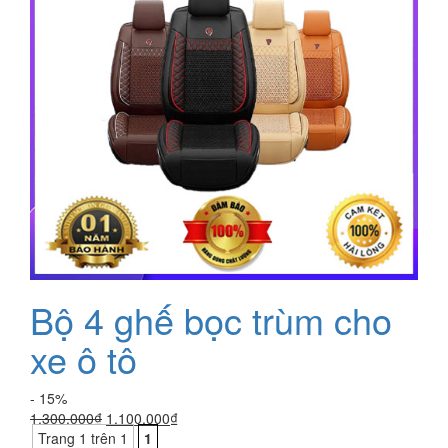
Bộ 4 ghế bọc trùm cho
xe ô tô
- 15%
Giá
Giá
1.300.000
₫
1.100.000
₫
gốc
hiện
Trang 1 trên 1
1