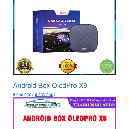
Android Box OledPro X9
Giá
Giá
5.000.000
₫
4.500.000
₫
gốc
hiện
là:
tại
5.000.000₫.
là:
4.500.000₫.