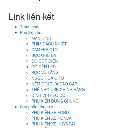
là:
tại
1.300.000₫.
là:
Link liên kết
1.100.000₫.
Trang chủ
Phụ kiện hot
MÀN HÌNH
PHIM CÁCH NHIỆT
CAMERA OTO
BỌC GHẾ DA
ĐỘ CỐP ĐIỆN
ĐỘ ĐÈN LED
BỌC VÔ LĂNG
NƯỚC HOA Ô TÔ
NỆM GỐI TỰA CAO CẤP
THẺ NHỚ USB CHÍNH HÃNG
ĐỊNH VỊ THEO DÕI
PHỤ KIỆN DÙNG CHUNG
Sản phẩm theo xe
PHỤ KIỆN XE FORD
PHỤ KIỆN XE HONDA
PHỤ KIỆN XE HUYNDAI