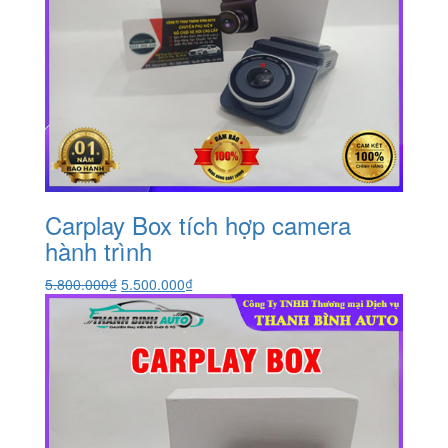
Carplay Box tích hợp camera
hành trình
Giá
Giá
5.800.000
₫
5.500.000
₫
gốc
hiện
là:
tại
5.800.000₫.
là:
5.500.000₫.