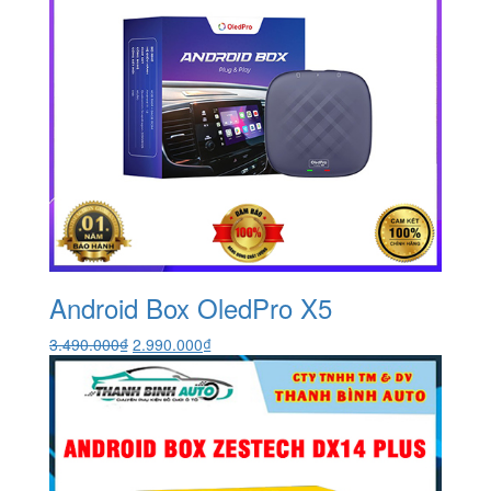
Android Box OledPro X5
Giá
Giá
3.490.000
₫
2.990.000
₫
gốc
hiện
là:
tại
3.490.000₫.
là:
2.990.000₫.