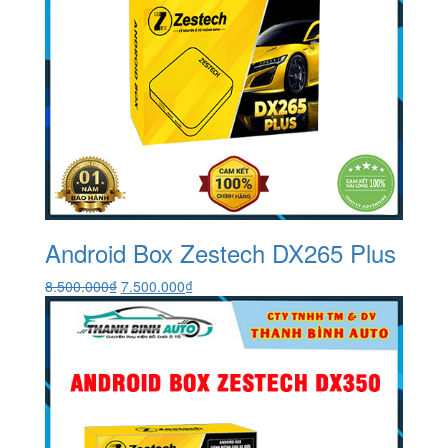
Android Box Zestech DX265 Plus
Giá
Giá
8.500.000
₫
7.500.000
₫
gốc
hiện
là:
tại
8.500.000₫.
là:
7.500.000₫.