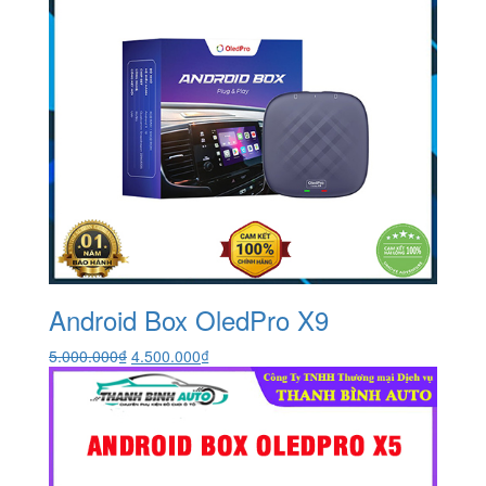
Android Box OledPro X9
Giá
Giá
5.000.000
₫
4.500.000
₫
gốc
hiện
là:
tại
5.000.000₫.
là:
4.500.000₫.