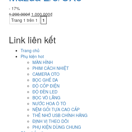
- 17%
Giá
Giá
1.200.000
₫
1.000.000
₫
gốc
hiện
Trang 1 trên 1
1
là:
tại
1.200.000₫.
là:
Link liên kết
1.000.000₫.
Trang chủ
Phụ kiện hot
MÀN HÌNH
PHIM CÁCH NHIỆT
CAMERA OTO
BỌC GHẾ DA
ĐỘ CỐP ĐIỆN
ĐỘ ĐÈN LED
BỌC VÔ LĂNG
NƯỚC HOA Ô TÔ
NỆM GỐI TỰA CAO CẤP
THẺ NHỚ USB CHÍNH HÃNG
ĐỊNH VỊ THEO DÕI
PHỤ KIỆN DÙNG CHUNG