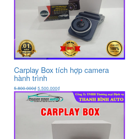
Carplay Box tích hợp camera
hành trình
Giá
Giá
5.800.000
₫
5.500.000
₫
gốc
hiện
là:
tại
5.800.000₫.
là:
5.500.000₫.