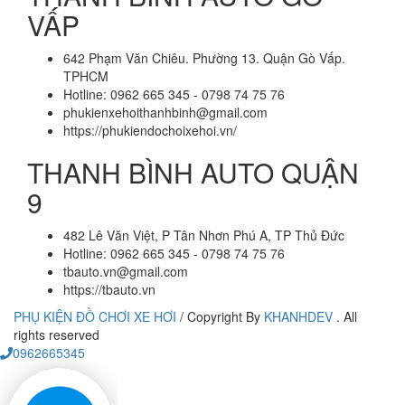
VẤP
642 Phạm Văn Chiêu. Phường 13. Quận Gò Vấp.
TPHCM
Hotline: 0962 665 345 - 0798 74 75 76
phukienxehoithanhbinh@gmail.com
https://phukiendochoixehoi.vn/
THANH BÌNH AUTO QUẬN
9
482 Lê Văn Việt, P Tân Nhơn Phú A, TP Thủ Đức
Hotline: 0962 665 345 - 0798 74 75 76
tbauto.vn@gmail.com
https://tbauto.vn
PHỤ KIỆN ĐỒ CHƠI XE HƠI
/
Copyright By
KHANHDEV
. All
rights reserved
0962665345