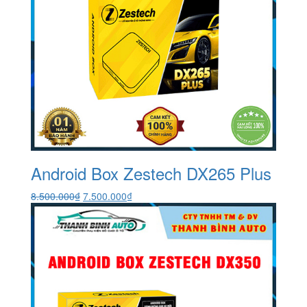
Android Box Zestech DX265 Plus
Giá
Giá
8.500.000
₫
7.500.000
₫
gốc
hiện
là:
tại
8.500.000₫.
là:
7.500.000₫.