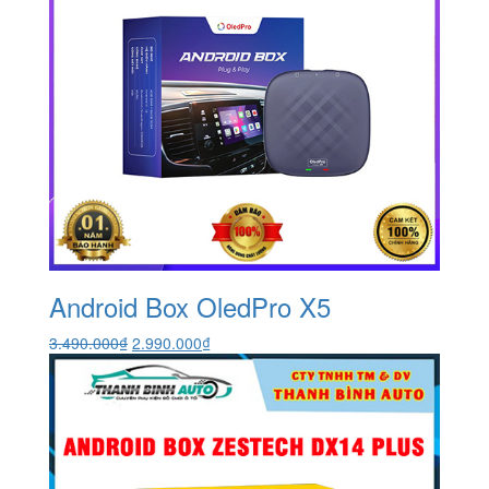
Android Box OledPro X5
Giá
Giá
3.490.000
₫
2.990.000
₫
gốc
hiện
là:
tại
3.490.000₫.
là:
2.990.000₫.