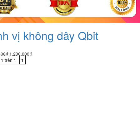
nh vị không dây Qbit
Giá
Giá
000
₫
1.290.000
₫
gốc
hiện
 1 trên 1
1
là:
tại
1.590.000₫.
là:
1.290.000₫.