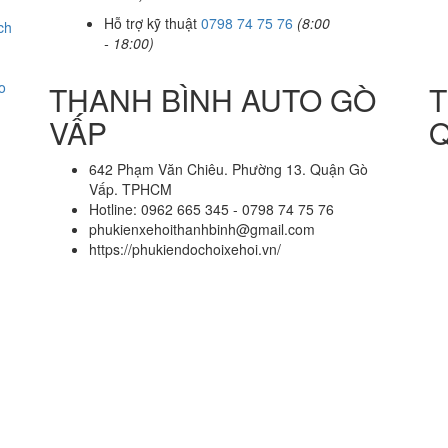
Hỗ trợ kỹ thuật
0798 74 75 76
(8:00
ch
- 18:00)
o
THANH BÌNH AUTO GÒ
T
VẤP
Q
642 Phạm Văn Chiêu. Phường 13. Quận Gò
Vấp. TPHCM
Hotline: 0962 665 345 - 0798 74 75 76
phukienxehoithanhbinh@gmail.com
https://phukiendochoixehoi.vn/