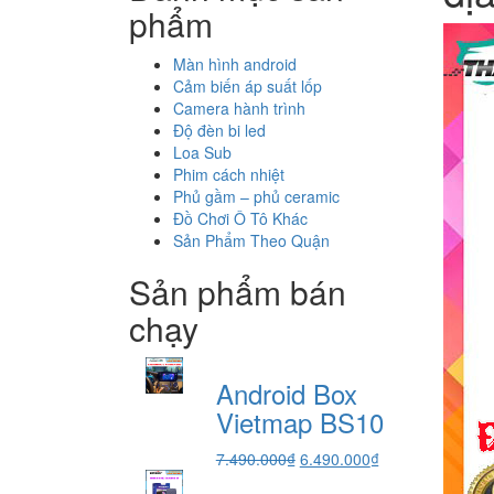
phẩm
Màn hình android
Cảm biến áp suất lốp
Camera hành trình
Độ đèn bi led
Loa Sub
Phim cách nhiệt
Phủ gầm – phủ ceramic
Đồ Chơi Ô Tô Khác
Sản Phẩm Theo Quận
Sản phẩm bán
chạy
Android Box
Vietmap BS10
Giá
Giá
7.490.000
₫
6.490.000
₫
gốc
hiện