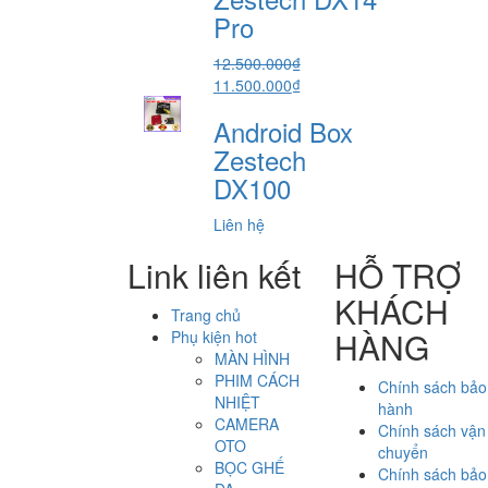
5.800.000₫.
Pro
12.500.000
₫
Giá
Giá
11.500.000
₫
gốc
hiện
Android Box
là:
tại
12.500.000₫.
là:
Zestech
11.500.000₫.
DX100
Liên hệ
Link liên kết
HỖ TRỢ
KHÁCH
Trang chủ
HÀNG
Phụ kiện hot
MÀN HÌNH
PHIM CÁCH
Chính sách bảo
NHIỆT
hành
CAMERA
Chính sách vận
OTO
chuyển
BỌC GHẾ
Chính sách bảo