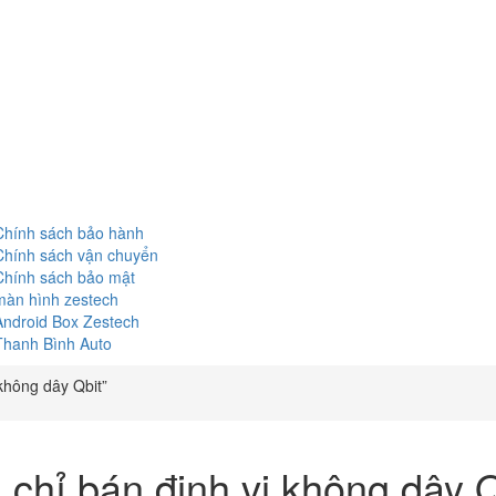
Chính sách bảo hành
Chính sách vận chuyển
Chính sách bảo mật
màn hình zestech
Android Box Zestech
Thanh Bình Auto
không dây Qbit”
a chỉ bán định vị không dây Q