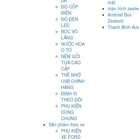
DA
mật
ĐỘ CỐP
màn hình zeste
ĐIỆN
Android Box
ĐỘ ĐÈN
Zestech
LED
Thanh Bình Aut
BỌC VÔ
LĂNG
NƯỚC HOA
Ô TÔ
NỆM GỐI
TỰA CAO
CẤP
THẺ NHỚ
USB CHÍNH
HÃNG
ĐỊNH VỊ
THEO DÕI
PHỤ KIỆN
DÙNG
CHUNG
Sản phẩm theo xe
PHỤ KIỆN
XE FORD