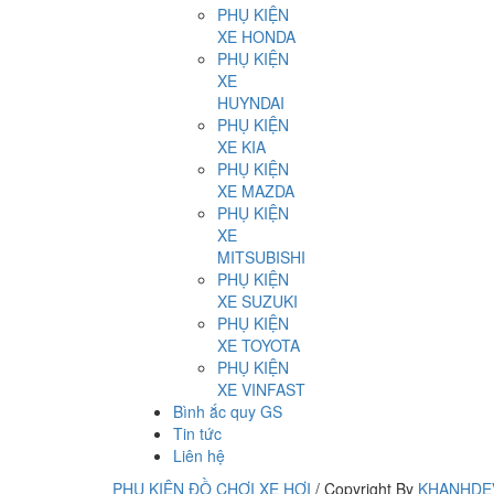
PHỤ KIỆN
XE HONDA
PHỤ KIỆN
XE
HUYNDAI
PHỤ KIỆN
XE KIA
PHỤ KIỆN
XE MAZDA
PHỤ KIỆN
XE
MITSUBISHI
PHỤ KIỆN
XE SUZUKI
PHỤ KIỆN
XE TOYOTA
PHỤ KIỆN
XE VINFAST
Bình ắc quy GS
Tin tức
Liên hệ
PHỤ KIỆN ĐỒ CHƠI XE HƠI
/
Copyright By
KHANHDE