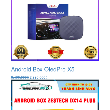
Android Box OledPro X5
Giá
Giá
3.490.000
₫
2.990.000
₫
gốc
hiện
là:
tại
3.490.000₫.
là:
2.990.000₫.