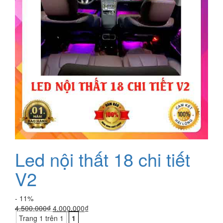
Led nội thất 18 chi tiết
V2
- 11%
Giá
Giá
4.500.000
₫
4.000.000
₫
gốc
hiện
Trang 1 trên 1
1