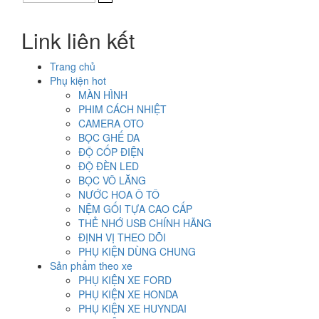
là:
tại
4.500.000₫.
là:
Link liên kết
4.000.000₫.
Trang chủ
Phụ kiện hot
MÀN HÌNH
PHIM CÁCH NHIỆT
CAMERA OTO
BỌC GHẾ DA
ĐỘ CỐP ĐIỆN
ĐỘ ĐÈN LED
BỌC VÔ LĂNG
NƯỚC HOA Ô TÔ
NỆM GỐI TỰA CAO CẤP
THẺ NHỚ USB CHÍNH HÃNG
ĐỊNH VỊ THEO DÕI
PHỤ KIỆN DÙNG CHUNG
Sản phẩm theo xe
PHỤ KIỆN XE FORD
PHỤ KIỆN XE HONDA
PHỤ KIỆN XE HUYNDAI