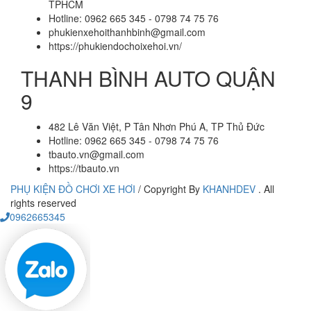
TPHCM
Hotline: 0962 665 345 - 0798 74 75 76
phukienxehoithanhbinh@gmail.com
https://phukiendochoixehoi.vn/
THANH BÌNH AUTO QUẬN
9
482 Lê Văn Việt, P Tân Nhơn Phú A, TP Thủ Đức
Hotline: 0962 665 345 - 0798 74 75 76
tbauto.vn@gmail.com
https://tbauto.vn
PHỤ KIỆN ĐỒ CHƠI XE HƠI
/
Copyright By
KHANHDEV
. All
rights reserved
0962665345