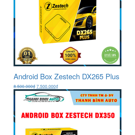
Android Box Zestech DX265 Plus
Giá
Giá
8.500.000
₫
7.500.000
₫
gốc
hiện
là:
tại
8.500.000₫.
là:
7.500.000₫.