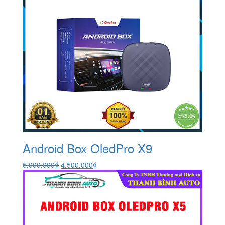
Android Box OledPro X9
Giá
Giá
5.000.000
₫
4.500.000
₫
gốc
hiện
là:
tại
5.000.000₫.
là:
4.500.000₫.