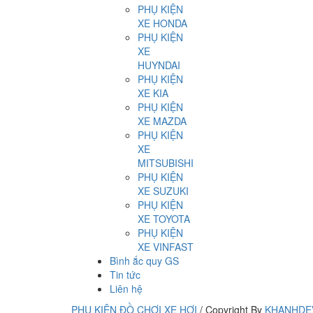
PHỤ KIỆN
XE HONDA
PHỤ KIỆN
XE
HUYNDAI
PHỤ KIỆN
XE KIA
PHỤ KIỆN
XE MAZDA
PHỤ KIỆN
XE
MITSUBISHI
PHỤ KIỆN
XE SUZUKI
PHỤ KIỆN
XE TOYOTA
PHỤ KIỆN
XE VINFAST
Bình ắc quy GS
Tin tức
Liên hệ
PHỤ KIỆN ĐỒ CHƠI XE HƠI
/
Copyright By
KHANHDE