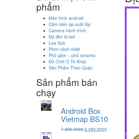
phẩm
Màn hình android
Cảm biến áp suất lốp
Camera hành trình
Độ đèn bi led
Loa Sub
Phim cách nhiệt
Phủ gầm – phủ ceramic
Đồ Chơi Ô Tô Khác
Sản Phẩm Theo Quận
Sản phẩm bán
chạy
Android Box
Vietmap BS10
Giá
Giá
7.490.000
₫
6.490.000
₫
gốc
hiện