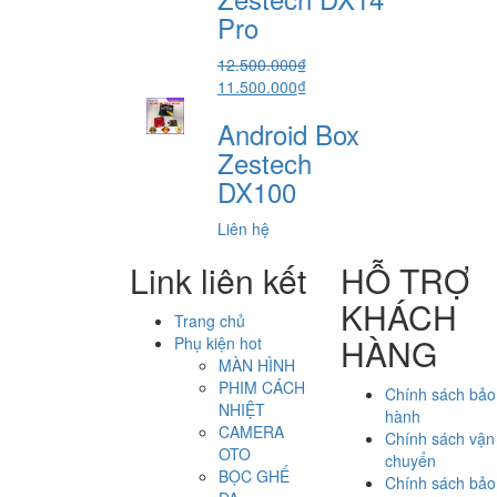
5.800.000₫.
Pro
12.500.000
₫
Giá
Giá
11.500.000
₫
gốc
hiện
Android Box
là:
tại
12.500.000₫.
là:
Zestech
11.500.000₫.
DX100
Liên hệ
Link liên kết
HỖ TRỢ
KHÁCH
Trang chủ
HÀNG
Phụ kiện hot
MÀN HÌNH
PHIM CÁCH
Chính sách bảo
NHIỆT
hành
CAMERA
Chính sách vận
OTO
chuyển
BỌC GHẾ
Chính sách bảo