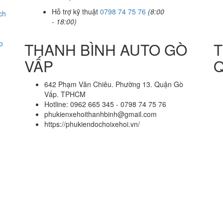
Hỗ trợ kỹ thuật
0798 74 75 76
(8:00
ch
- 18:00)
o
THANH BÌNH AUTO GÒ
T
VẤP
Q
642 Phạm Văn Chiêu. Phường 13. Quận Gò
Vấp. TPHCM
Hotline: 0962 665 345 - 0798 74 75 76
phukienxehoithanhbinh@gmail.com
https://phukiendochoixehoi.vn/