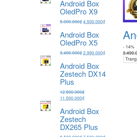
Android Box
là:
tại
7.490.000₫.
là:
OledPro X9
6.490.000₫.
Giá
Giá
5.000.000
₫
4.500.000
₫
gốc
hiện
An
Android Box
là:
tại
5.000.000₫.
là:
OledPro X5
4.500.000₫.
- 14%
Giá
Giá
3.490.000
₫
2.990.000
₫
3.490.
gốc
hiện
Trang
Android Box
là:
tại
3.490.000₫.
là:
Zestech DX14
2.990.000₫.
Plus
12.500.000
₫
Giá
Giá
11.500.000
₫
gốc
hiện
Android Box
là:
tại
12.500.000₫.
là:
Zestech
11.500.000₫.
DX265 Plus
Giá
Giá
8.500.000
₫
7.500.000
₫