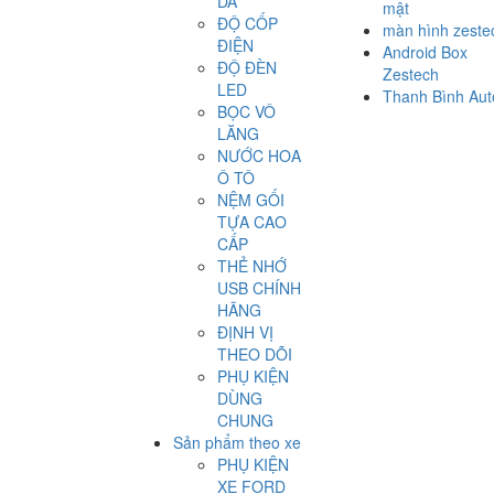
DA
mật
ĐỘ CỐP
màn hình zeste
ĐIỆN
Android Box
ĐỘ ĐÈN
Zestech
LED
Thanh Bình Aut
BỌC VÔ
LĂNG
NƯỚC HOA
Ô TÔ
NỆM GỐI
TỰA CAO
CẤP
THẺ NHỚ
USB CHÍNH
HÃNG
ĐỊNH VỊ
THEO DÕI
PHỤ KIỆN
DÙNG
CHUNG
Sản phẩm theo xe
PHỤ KIỆN
XE FORD