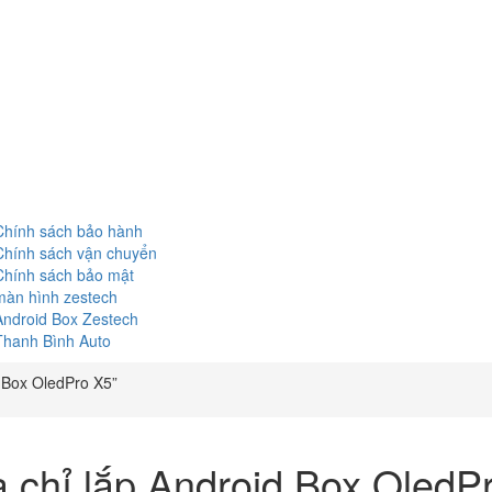
Chính sách bảo hành
Chính sách vận chuyển
Chính sách bảo mật
màn hình zestech
Android Box Zestech
Thanh Bình Auto
 Box OledPro X5”
a chỉ lắp Android Box OledP