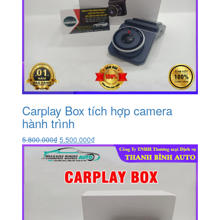
Carplay Box tích hợp camera
hành trình
Giá
Giá
5.800.000
₫
5.500.000
₫
gốc
hiện
là:
tại
5.800.000₫.
là:
5.500.000₫.