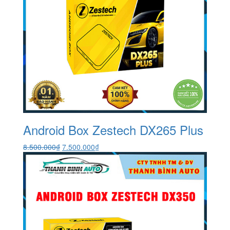
Android Box Zestech DX265 Plus
Giá
Giá
8.500.000
₫
7.500.000
₫
gốc
hiện
là:
tại
8.500.000₫.
là:
7.500.000₫.