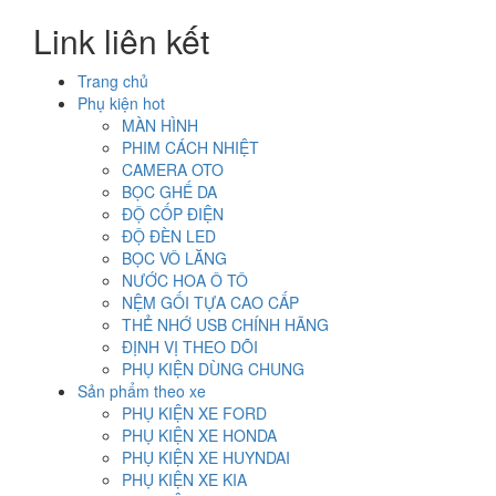
Link liên kết
Trang chủ
Phụ kiện hot
MÀN HÌNH
PHIM CÁCH NHIỆT
CAMERA OTO
BỌC GHẾ DA
ĐỘ CỐP ĐIỆN
ĐỘ ĐÈN LED
BỌC VÔ LĂNG
NƯỚC HOA Ô TÔ
NỆM GỐI TỰA CAO CẤP
THẺ NHỚ USB CHÍNH HÃNG
ĐỊNH VỊ THEO DÕI
PHỤ KIỆN DÙNG CHUNG
Sản phẩm theo xe
PHỤ KIỆN XE FORD
PHỤ KIỆN XE HONDA
PHỤ KIỆN XE HUYNDAI
PHỤ KIỆN XE KIA