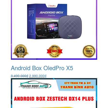
Android Box OledPro X5
Giá
Giá
3.490.000
₫
2.990.000
₫
gốc
hiện
là:
tại
3.490.000₫.
là:
2.990.000₫.