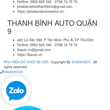
Hotline: 0962 665 345 - 0798 74 75 76
phukienxehoithanhbinh@gmail.com
https://phukiendochoixehoi.vn/
THANH BÌNH AUTO QUẬN
9
482 Lê Văn Việt, P Tân Nhơn Phú A, TP Thủ Đức
Hotline: 0962 665 345 - 0798 74 75 76
tbauto.vn@gmail.com
https://tbauto.vn
PHỤ KIỆN ĐỒ CHƠI XE HƠI
/
Copyright By
KHANHDEV
. All
rights reserved
0962665345