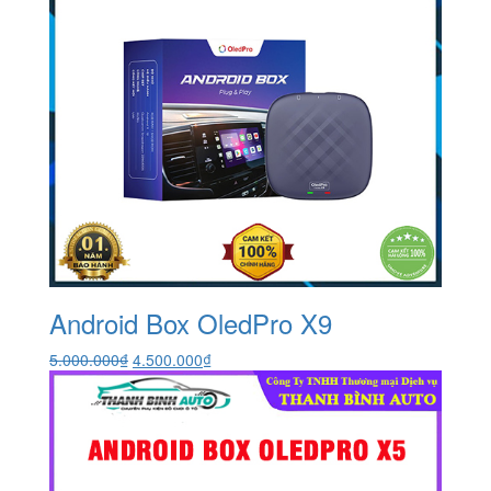
Android Box OledPro X9
Giá
Giá
5.000.000
₫
4.500.000
₫
gốc
hiện
là:
tại
5.000.000₫.
là:
4.500.000₫.