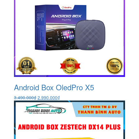
Android Box OledPro X5
Giá
Giá
3.490.000
₫
2.990.000
₫
gốc
hiện
là:
tại
3.490.000₫.
là:
2.990.000₫.