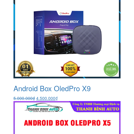
Android Box OledPro X9
Giá
Giá
5.000.000
₫
4.500.000
₫
gốc
hiện
là:
tại
5.000.000₫.
là:
4.500.000₫.