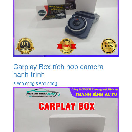
Carplay Box tích hợp camera
hành trình
Giá
Giá
5.800.000
₫
5.500.000
₫
gốc
hiện
là:
tại
5.800.000₫.
là:
5.500.000₫.