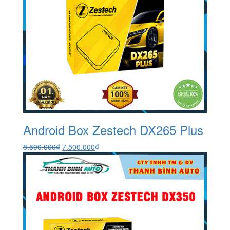
Android Box Zestech DX265 Plus
Giá
Giá
8.500.000
₫
7.500.000
₫
gốc
hiện
là:
tại
8.500.000₫.
là:
7.500.000₫.