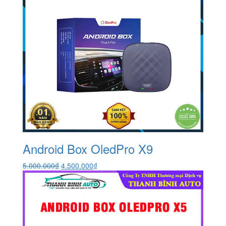
Android Box OledPro X9
Giá
Giá
5.000.000
₫
4.500.000
₫
gốc
hiện
là:
tại
5.000.000₫.
là:
4.500.000₫.