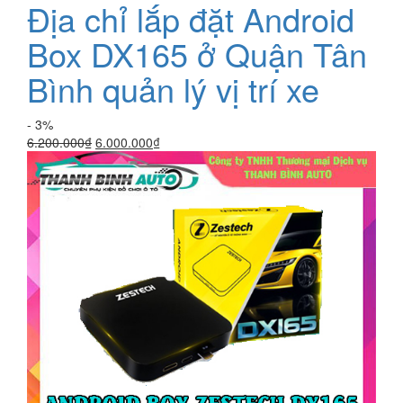
Địa chỉ lắp đặt Android
Box DX165 ở Quận Tân
Bình quản lý vị trí xe
- 3%
Giá
Giá
6.200.000
₫
6.000.000
₫
gốc
hiện
là:
tại
6.200.000₫.
là:
6.000.000₫.