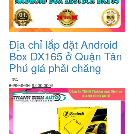
Địa chỉ lắp đặt Android
Box DX165 ở Quận Tân
Phú giá phải chăng
- 3%
Giá
Giá
6.200.000
₫
6.000.000
₫
gốc
hiện
là:
tại
6.200.000₫.
là:
6.000.000₫.