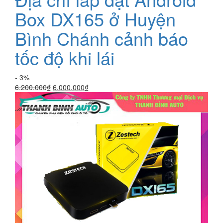
Box DX165 ở Huyện
Bình Chánh cảnh báo
tốc độ khi lái
- 3%
Giá
Giá
6.200.000
₫
6.000.000
₫
gốc
hiện
là:
tại
6.200.000₫.
là:
6.000.000₫.