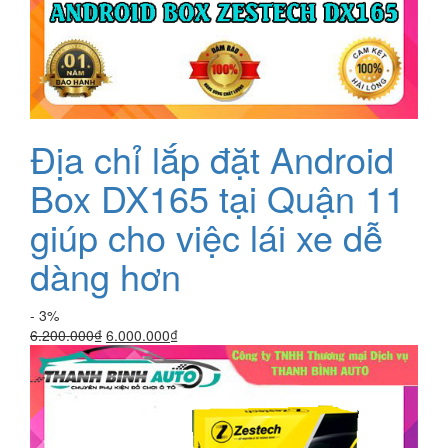
Địa chỉ lắp đặt Android
Box DX165 tại Quận 11
giúp cho việc lái xe dễ
dàng hơn
- 3%
Giá
Giá
6.200.000
₫
6.000.000
₫
gốc
hiện
là:
tại
6.200.000₫.
là:
6.000.000₫.