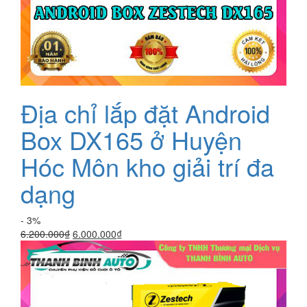
Địa chỉ lắp đặt Android
Box DX165 ở Huyện
Hóc Môn kho giải trí đa
dạng
- 3%
Giá
Giá
6.200.000
₫
6.000.000
₫
gốc
hiện
là:
tại
6.200.000₫.
là:
6.000.000₫.