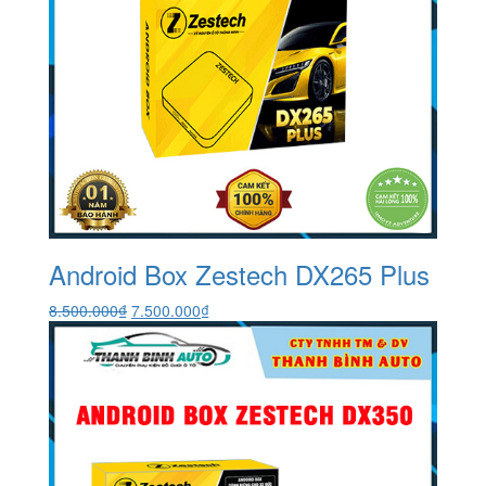
Android Box Zestech DX265 Plus
Giá
Giá
8.500.000
₫
7.500.000
₫
gốc
hiện
là:
tại
8.500.000₫.
là:
7.500.000₫.