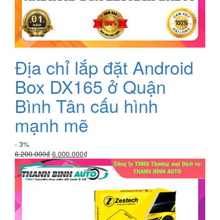
Địa chỉ lắp đặt Android
Box DX165 ở Quận
Bình Tân cấu hình
mạnh mẽ
- 3%
Giá
Giá
6.200.000
₫
6.000.000
₫
gốc
hiện
là:
tại
6.200.000₫.
là:
6.000.000₫.