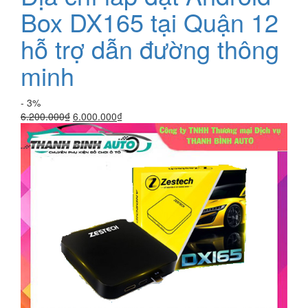
Box DX165 tại Quận 12
hỗ trợ dẫn đường thông
minh
- 3%
Giá
Giá
6.200.000
₫
6.000.000
₫
gốc
hiện
là:
tại
6.200.000₫.
là:
6.000.000₫.