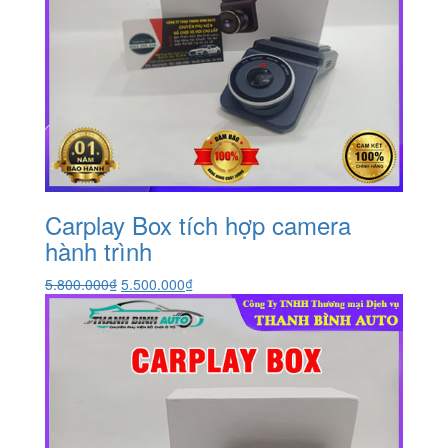
Carplay Box tích hợp camera
hành trình
Giá
Giá
5.800.000
₫
5.500.000
₫
gốc
hiện
là:
tại
5.800.000₫.
là:
5.500.000₫.