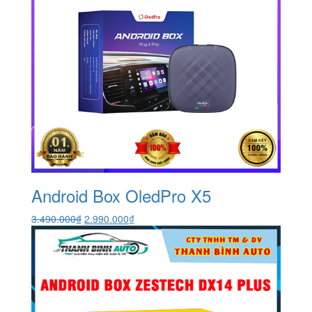
Android Box OledPro X5
Giá
Giá
3.490.000
₫
2.990.000
₫
gốc
hiện
là:
tại
3.490.000₫.
là:
2.990.000₫.