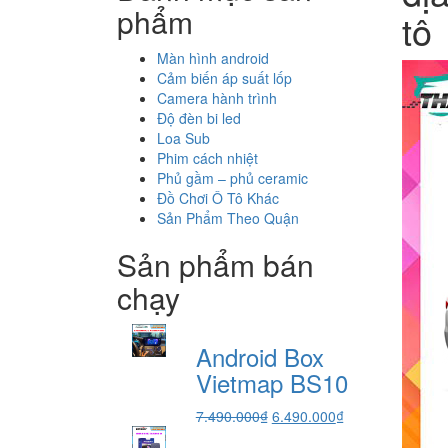
phẩm
tô
Màn hình android
Cảm biến áp suất lốp
Camera hành trình
Độ đèn bi led
Loa Sub
Phim cách nhiệt
Phủ gầm – phủ ceramic
Đồ Chơi Ô Tô Khác
Sản Phẩm Theo Quận
Sản phẩm bán
chạy
Android Box
Vietmap BS10
Giá
Giá
7.490.000
₫
6.490.000
₫
gốc
hiện