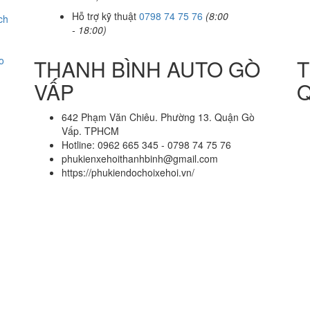
Hỗ trợ kỹ thuật
0798 74 75 76
(8:00
ch
- 18:00)
o
THANH BÌNH AUTO GÒ
T
VẤP
Q
642 Phạm Văn Chiêu. Phường 13. Quận Gò
Vấp. TPHCM
Hotline: 0962 665 345 - 0798 74 75 76
phukienxehoithanhbinh@gmail.com
https://phukiendochoixehoi.vn/