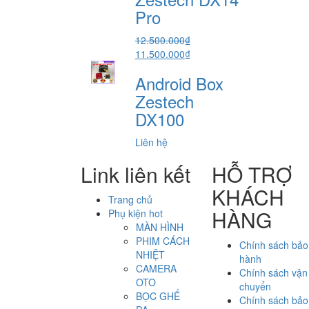
5.800.000₫.
Pro
12.500.000
₫
Giá
Giá
11.500.000
₫
gốc
hiện
Android Box
là:
tại
12.500.000₫.
là:
Zestech
11.500.000₫.
DX100
Liên hệ
Link liên kết
HỖ TRỢ
KHÁCH
Trang chủ
HÀNG
Phụ kiện hot
MÀN HÌNH
PHIM CÁCH
Chính sách bảo
NHIỆT
hành
CAMERA
Chính sách vận
OTO
chuyển
BỌC GHẾ
Chính sách bảo