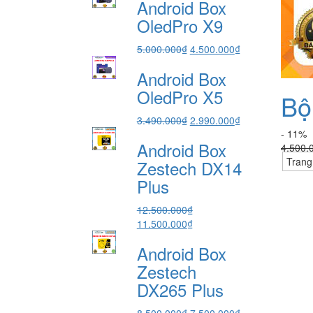
Android Box
là:
tại
7.490.000₫.
là:
OledPro X9
6.490.000₫.
Giá
Giá
5.000.000
₫
4.500.000
₫
gốc
hiện
Android Box
là:
tại
5.000.000₫.
là:
OledPro X5
Bộ
4.500.000₫.
Giá
Giá
3.490.000
₫
2.990.000
₫
gốc
hiện
- 11%
Android Box
là:
tại
4.500.
3.490.000₫.
là:
Trang
Zestech DX14
2.990.000₫.
Plus
12.500.000
₫
Giá
Giá
11.500.000
₫
gốc
hiện
Android Box
là:
tại
12.500.000₫.
là:
Zestech
11.500.000₫.
DX265 Plus
Giá
Giá
8.500.000
₫
7.500.000
₫