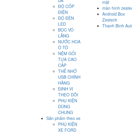
DA
mật
ĐỘ CỐP
màn hình zeste
ĐIỆN
Android Box
ĐỘ ĐÈN
Zestech
LED
Thanh Bình Aut
BỌC VÔ
LĂNG
NƯỚC HOA
Ô TÔ
NỆM GỐI
TỰA CAO
CẤP
THẺ NHỚ
USB CHÍNH
HÃNG
ĐỊNH VỊ
THEO DÕI
PHỤ KIỆN
DÙNG
CHUNG
Sản phẩm theo xe
PHỤ KIỆN
XE FORD