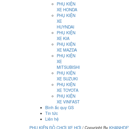
PHỤ KIỆN
XE HONDA
PHỤ KIỆN
XE
HUYNDAI
PHỤ KIỆN
XE KIA
PHỤ KIỆN
XE MAZDA
PHỤ KIỆN
XE
MITSUBISHI
PHỤ KIỆN
XE SUZUKI
PHỤ KIỆN
XE TOYOTA
PHỤ KIỆN
XE VINFAST
Bình ắc quy GS
Tin tức
Liên hệ
PHỤ KIỆN ĐỒ CHƠI XE HƠI
/
Copyright By
KHANHDE