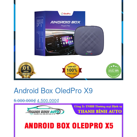
Android Box OledPro X9
Giá
Giá
5.000.000
₫
4.500.000
₫
gốc
hiện
là:
tại
5.000.000₫.
là:
4.500.000₫.