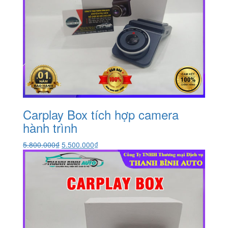
Carplay Box tích hợp camera
hành trình
Giá
Giá
5.800.000
₫
5.500.000
₫
gốc
hiện
là:
tại
5.800.000₫.
là:
5.500.000₫.