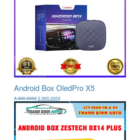
Android Box OledPro X5
Giá
Giá
3.490.000
₫
2.990.000
₫
gốc
hiện
là:
tại
3.490.000₫.
là:
2.990.000₫.