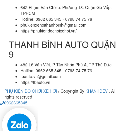
642 Phạm Văn Chiêu. Phường 13. Quận Gò Vấp.
TPHCM
Hotline: 0962 665 345 - 0798 74 75 76
phukienxehoithanhbinh@gmail.com
https://phukiendochoixehoi.vn/
THANH BÌNH AUTO QUẬN
9
482 Lê Văn Việt, P Tân Nhơn Phú A, TP Thủ Đức
Hotline: 0962 665 345 - 0798 74 75 76
tbauto.vn@gmail.com
https://tbauto.vn
PHỤ KIỆN ĐỒ CHƠI XE HƠI
/
Copyright By
KHANHDEV
. All
rights reserved
0962665345