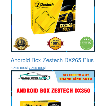
Android Box Zestech DX265 Plus
Giá
Giá
8.500.000
₫
7.500.000
₫
gốc
hiện
là:
tại
8.500.000₫.
là:
7.500.000₫.