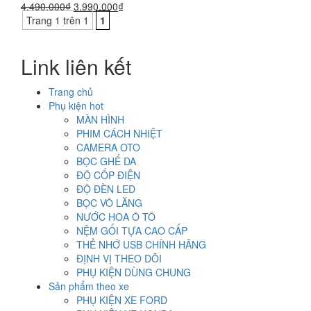
Giá
Giá
4.490.000
₫
3.990.000
₫
gốc
hiện
Trang 1 trên 1
1
là:
tại
4.490.000₫.
là:
Link liên kết
3.990.000₫.
Trang chủ
Phụ kiện hot
MÀN HÌNH
PHIM CÁCH NHIỆT
CAMERA OTO
BỌC GHẾ DA
ĐỘ CỐP ĐIỆN
ĐỘ ĐÈN LED
BỌC VÔ LĂNG
NƯỚC HOA Ô TÔ
NỆM GỐI TỰA CAO CẤP
THẺ NHỚ USB CHÍNH HÃNG
ĐỊNH VỊ THEO DÕI
PHỤ KIỆN DÙNG CHUNG
Sản phẩm theo xe
PHỤ KIỆN XE FORD