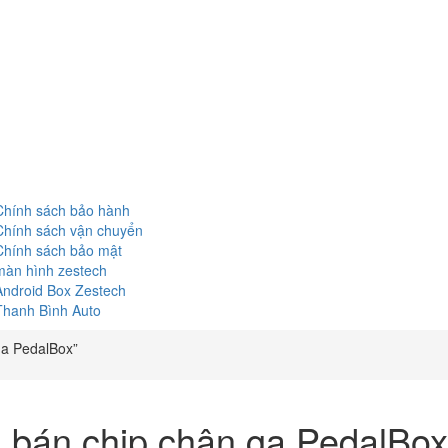
Chính sách bảo hành
Chính sách vận chuyển
Chính sách bảo mật
màn hình zestech
Android Box Zestech
Thanh Bình Auto
ga PedalBox”
á bán chip chân ga PedalBox