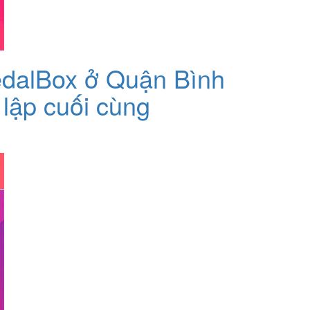
 PedalBox ở Quận Bình
t lập cuối cùng