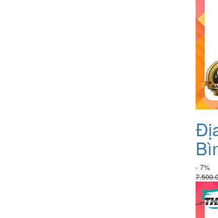
Đị
Bì
- 7%
7.500.