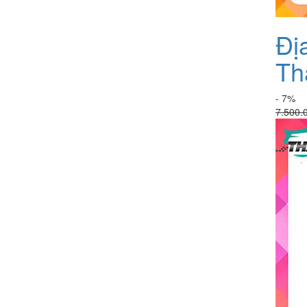
Đị
Th
- 7%
7.500.