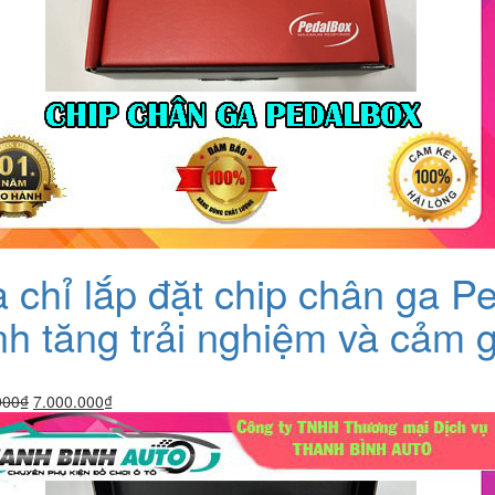
a chỉ lắp đặt chip chân ga
nh tăng trải nghiệm và cảm g
Giá
Giá
000
₫
7.000.000
₫
gốc
hiện
là:
tại
7.500.000₫.
là:
7.000.000₫.