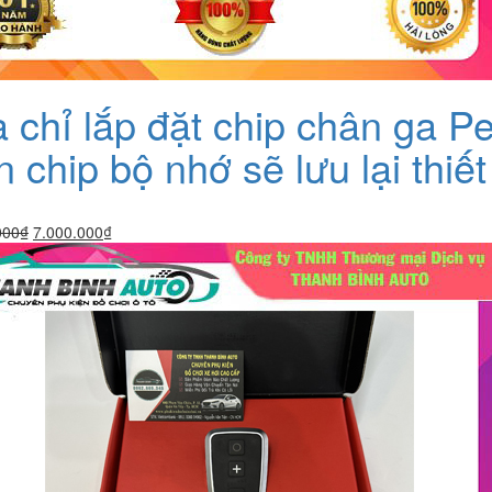
a chỉ lắp đặt chip chân ga
n chip bộ nhớ sẽ lưu lại thiế
Giá
Giá
000
₫
7.000.000
₫
gốc
hiện
là:
tại
7.500.000₫.
là:
7.000.000₫.