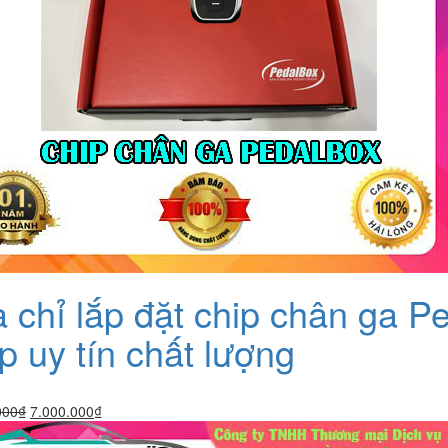
a chỉ lắp đặt chip chân ga
p uy tín chất lượng
Giá
Giá
000
₫
7.000.000
₫
gốc
hiện