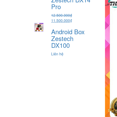
5.800.000₫.
Pro
12.500.000
₫
Giá
Giá
11.500.000
₫
gốc
hiện
Android Box
là:
tại
12.500.000₫.
là:
Zestech
11.500.000₫.
DX100
Liên hệ