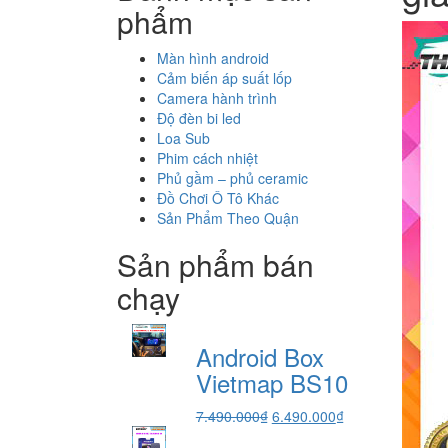
phẩm
Màn hình android
Cảm biến áp suất lốp
Camera hành trình
Độ đèn bi led
Loa Sub
Phim cách nhiệt
Phủ gầm – phủ ceramic
Đồ Chơi Ô Tô Khác
Sản Phẩm Theo Quận
Sản phẩm bán
chạy
Android Box
Vietmap BS10
Giá
Giá
7.490.000
₫
6.490.000
₫
gốc
hiện