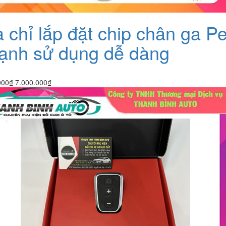
a chỉ lắp đặt chip chân ga
ạnh sử dụng dễ dàng
Giá
Giá
000
₫
7.000.000
₫
gốc
hiện
là:
tại
7.500.000₫.
là:
7.000.000₫.