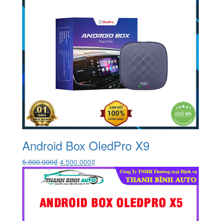
Android Box OledPro X9
Giá
Giá
5.000.000
₫
4.500.000
₫
gốc
hiện
là:
tại
5.000.000₫.
là:
4.500.000₫.