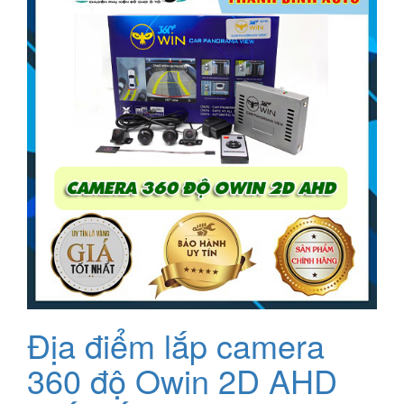
9.000.000₫.
là:
8.500.000₫.
Địa điểm lắp camera
360 độ Owin 2D AHD