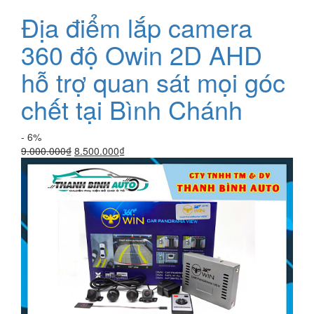
Địa điểm lắp camera
360 độ Owin 2D AHD
hỗ trợ quan sát mọi góc
chết tại Bình Chánh
- 6%
Giá
Giá
9.000.000
₫
8.500.000
₫
gốc
hiện
là:
tại
9.000.000₫.
là:
8.500.000₫.