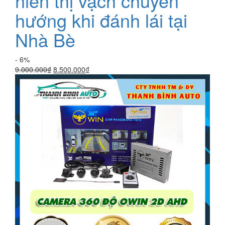
hiển thị vạch chuyển
hướng khi đánh lái tại
Nhà Bè
- 6%
Giá
Giá
9.000.000
₫
8.500.000
₫
gốc
hiện
là:
tại
9.000.000₫.
là:
8.500.000₫.