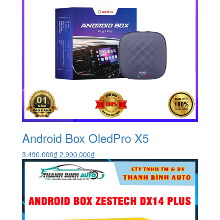
Android Box OledPro X5
Giá
Giá
3.490.000
₫
2.990.000
₫
gốc
hiện
là:
tại
3.490.000₫.
là:
2.990.000₫.