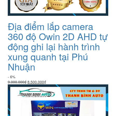
Địa điểm lắp camera
360 độ Owin 2D AHD tự
động ghi lại hành trình
xung quanh tại Phú
Nhuận
- 6%
Giá
Giá
9.000.000
₫
8.500.000
₫
gốc
hiện
là:
tại
9.000.000₫.
là:
8.500.000₫.