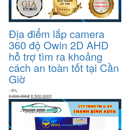
Địa điểm lắp camera
360 độ Owin 2D AHD
hỗ trợ tìm ra khoảng
cách an toàn tốt tại Cần
Giờ
- 6%
Giá
Giá
9.000.000
₫
8.500.000
₫
gốc
hiện
là:
tại
9.000.000₫.
là:
8.500.000₫.