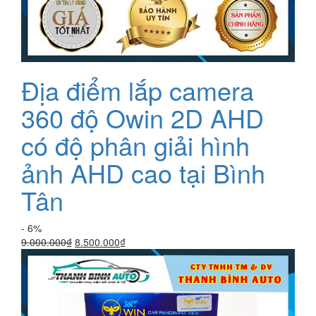
Địa điểm lắp camera
360 độ Owin 2D AHD
có độ phân giải hình
ảnh AHD cao tại Bình
Tân
- 6%
Giá
Giá
9.000.000
₫
8.500.000
₫
gốc
hiện
là:
tại
9.000.000₫.
là:
8.500.000₫.