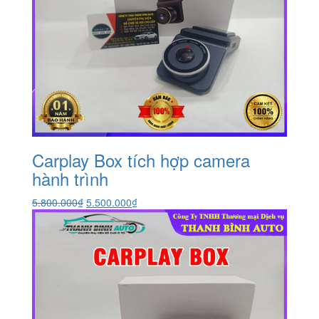
Carplay Box tích hợp camera
hành trình
Giá
Giá
5.800.000
₫
5.500.000
₫
gốc
hiện
là:
tại
5.800.000₫.
là:
5.500.000₫.