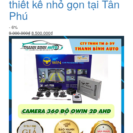
thiết kế nhỏ gọn tại Tân
Phú
- 6%
Giá
Giá
9.000.000
₫
8.500.000
₫
gốc
hiện
là:
tại
9.000.000₫.
là:
8.500.000₫.