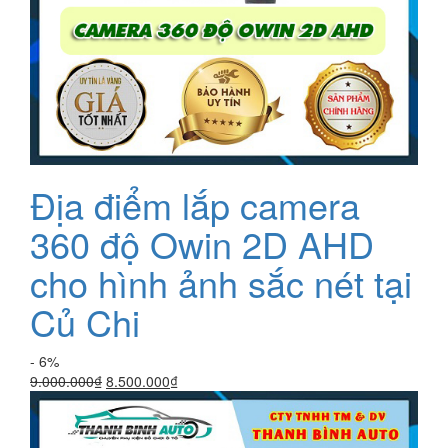
Địa điểm lắp camera
360 độ Owin 2D AHD
cho hình ảnh sắc nét tại
Củ Chi
- 6%
Giá
Giá
9.000.000
₫
8.500.000
₫
gốc
hiện
là:
tại
9.000.000₫.
là: