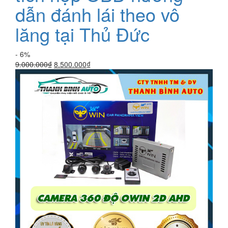
dẫn đánh lái theo vô
lăng tại Thủ Đức
- 6%
Giá
Giá
9.000.000
₫
8.500.000
₫
gốc
hiện
là:
tại
9.000.000₫.
là:
8.500.000₫.