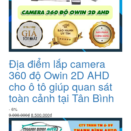
Địa điểm lắp camera
360 độ Owin 2D AHD
cho ô tô giúp quan sát
toàn cảnh tại Tân Bình
- 6%
Giá
Giá
9.000.000
₫
8.500.000
₫
gốc
hiện
là:
tại