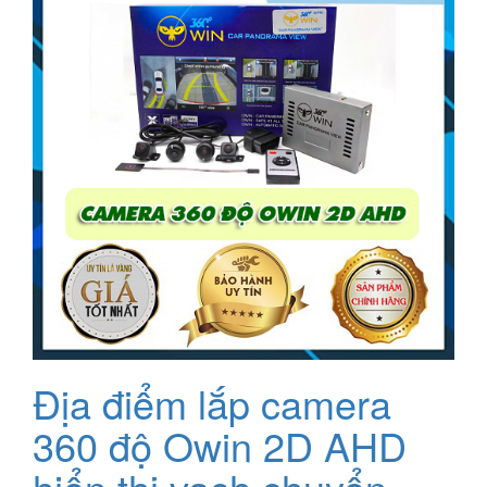
8.500.000₫.
Địa điểm lắp camera
360 độ Owin 2D AHD