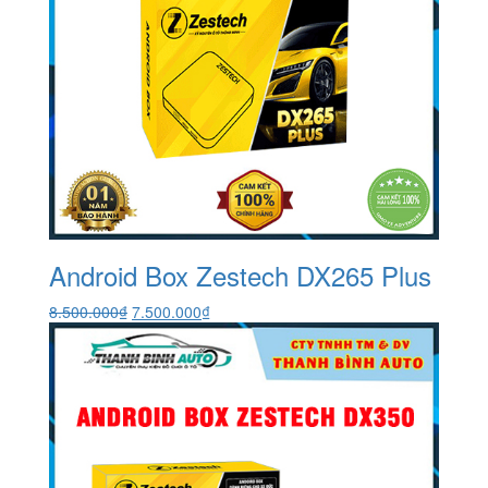
Android Box Zestech DX265 Plus
Giá
Giá
8.500.000
₫
7.500.000
₫
gốc
hiện
là:
tại
8.500.000₫.
là:
7.500.000₫.