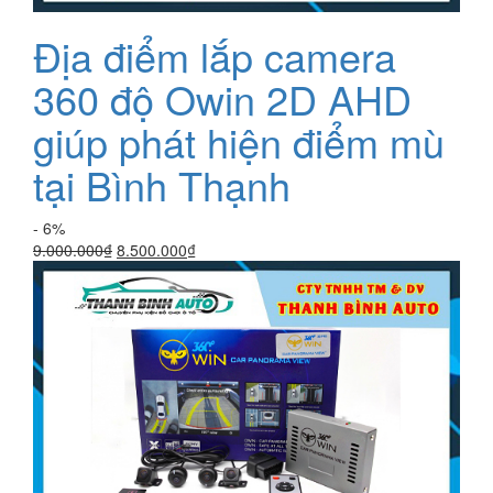
Địa điểm lắp camera
360 độ Owin 2D AHD
giúp phát hiện điểm mù
tại Bình Thạnh
- 6%
Giá
Giá
9.000.000
₫
8.500.000
₫
gốc
hiện
là:
tại
9.000.000₫.
là:
8.500.000₫.