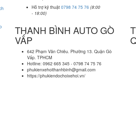
Hỗ trợ kỹ thuật
0798 74 75 76
(8:00
ch
- 18:00)
o
THANH BÌNH AUTO GÒ
T
VẤP
Q
642 Phạm Văn Chiêu. Phường 13. Quận Gò
Vấp. TPHCM
Hotline: 0962 665 345 - 0798 74 75 76
phukienxehoithanhbinh@gmail.com
https://phukiendochoixehoi.vn/