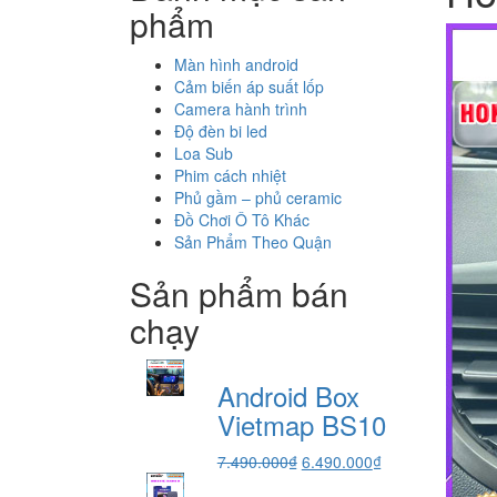
phẩm
Màn hình android
Cảm biến áp suất lốp
Camera hành trình
Độ đèn bi led
Loa Sub
Phim cách nhiệt
Phủ gầm – phủ ceramic
Đồ Chơi Ô Tô Khác
Sản Phẩm Theo Quận
Sản phẩm bán
chạy
Android Box
Vietmap BS10
Giá
Giá
7.490.000
₫
6.490.000
₫
gốc
hiện