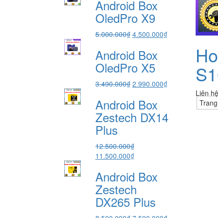
Android Box
là:
tại
7.490.000₫.
là:
OledPro X9
6.490.000₫.
Giá
Giá
5.000.000
₫
4.500.000
₫
gốc
hiện
Ho
Android Box
là:
tại
5.000.000₫.
là:
OledPro X5
S1
4.500.000₫.
Giá
Giá
3.490.000
₫
2.990.000
₫
gốc
hiện
Liên h
Android Box
là:
tại
Trang
3.490.000₫.
là:
Zestech DX14
2.990.000₫.
Plus
12.500.000
₫
Giá
Giá
11.500.000
₫
gốc
hiện
Android Box
là:
tại
12.500.000₫.
là:
Zestech
11.500.000₫.
DX265 Plus
Giá
Giá
8.500.000
₫
7.500.000
₫