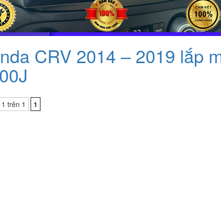
nda CRV 2014 – 2019 lắp m
00J
ệ
 1 trên 1
1