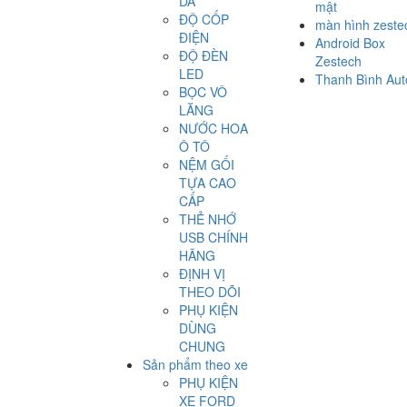
DA
mật
ĐỘ CỐP
màn hình zeste
ĐIỆN
Android Box
ĐỘ ĐÈN
Zestech
LED
Thanh Bình Aut
BỌC VÔ
LĂNG
NƯỚC HOA
Ô TÔ
NỆM GỐI
TỰA CAO
CẤP
THẺ NHỚ
USB CHÍNH
HÃNG
ĐỊNH VỊ
THEO DÕI
PHỤ KIỆN
DÙNG
CHUNG
Sản phẩm theo xe
PHỤ KIỆN
XE FORD