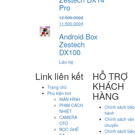
5.800.000₫.
Pro
12.500.000
₫
Giá
Giá
11.500.000
₫
gốc
hiện
Android Box
là:
tại
12.500.000₫.
là:
Zestech
11.500.000₫.
DX100
Liên hệ
Link liên kết
HỖ TRỢ
KHÁCH
Trang chủ
HÀNG
Phụ kiện hot
MÀN HÌNH
PHIM CÁCH
Chính sách bảo
NHIỆT
hành
CAMERA
Chính sách vận
OTO
chuyển
BỌC GHẾ
Chính sách bảo