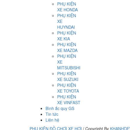
PHỤ KIỆN
XE HONDA
PHỤ KIỆN
XE
HUYNDAI
PHỤ KIỆN
XE KIA
PHỤ KIỆN
XE MAZDA
PHỤ KIỆN
XE
MITSUBISHI
PHỤ KIỆN
XE SUZUKI
PHỤ KIỆN
XE TOYOTA
PHỤ KIỆN
XE VINFAST
Bình ắc quy GS
Tin tức
Liên hệ
PHỤ KIỆN ĐỒ CHƠI XE HƠI
/
Copyright By
KHANHDE