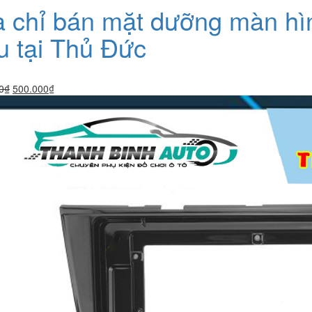
a chỉ bán mặt dưỡng màn h
u tại Thủ Đức
Giá
Giá
0
₫
500.000
₫
gốc
hiện
là:
tại
800.000₫.
là:
500.000₫.