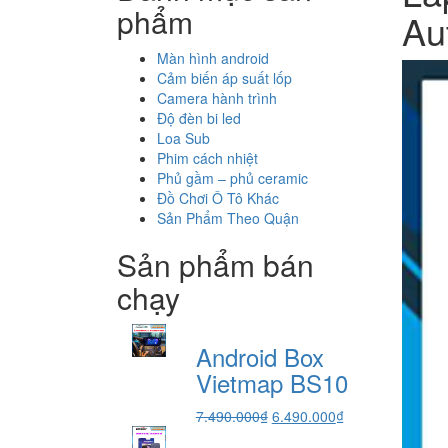
phẩm
Au
Màn hình android
Cảm biến áp suất lốp
Camera hành trình
Độ đèn bi led
Loa Sub
Phim cách nhiệt
Phủ gầm – phủ ceramic
Đồ Chơi Ô Tô Khác
Sản Phẩm Theo Quận
Sản phẩm bán
chạy
Android Box
Vietmap BS10
Giá
Giá
7.490.000
₫
6.490.000
₫
gốc
hiện