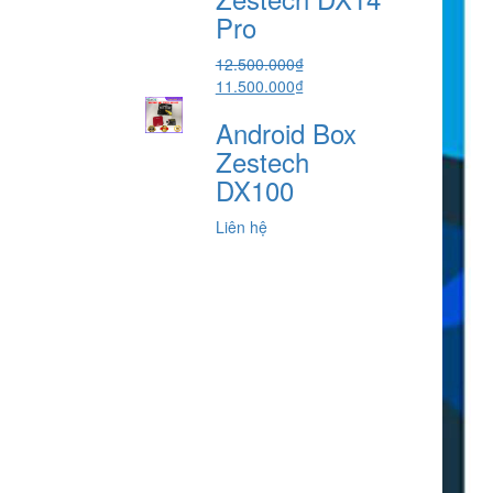
5.800.000₫.
Pro
12.500.000
₫
Giá
Giá
11.500.000
₫
gốc
hiện
Android Box
là:
tại
12.500.000₫.
là:
Zestech
11.500.000₫.
DX100
Liên hệ