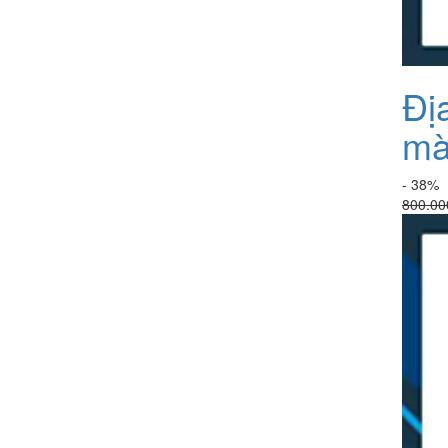
Đị
mà
- 38%
800.00