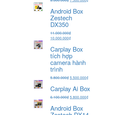
gốc
hiện
Android Box
là:
tại
8.500.000₫.
là:
Zestech
7.500.000₫.
DX350
11.000.000
₫
Giá
Giá
10.000.000
₫
gốc
hiện
Carplay Box
là:
tại
11.000.000₫.
là:
tích hợp
10.000.000₫.
camera hành
trình
Giá
Giá
5.800.000
₫
5.500.000
₫
gốc
hiện
Carplay Ai Box
là:
tại
5.800.000₫.
là:
Giá
Giá
6.100.000
₫
5.800.000
₫
5.500.000₫.
gốc
hiện
Android Box
là:
tại
6.100.000₫.
là:
Zestech DX14