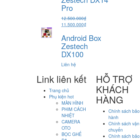
5.800.000₫.
Pro
12.500.000
₫
Giá
Giá
11.500.000
₫
gốc
hiện
Android Box
là:
tại
12.500.000₫.
là:
Zestech
11.500.000₫.
DX100
Liên hệ
Link liên kết
HỖ TRỢ
KHÁCH
Trang chủ
HÀNG
Phụ kiện hot
MÀN HÌNH
PHIM CÁCH
Chính sách bảo
NHIỆT
hành
CAMERA
Chính sách vận
OTO
chuyển
BỌC GHẾ
Chính sách bảo