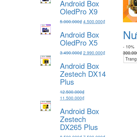
Android Box
là:
tại
7.490.000₫.
là:
OledPro X9
6.490.000₫.
Giá
Giá
5.000.000
₫
4.500.000
₫
gốc
hiện
Nư
Android Box
là:
tại
5.000.000₫.
là:
OledPro X5
4.500.000₫.
- 10%
Giá
Giá
3.490.000
₫
2.990.000
₫
300.00
gốc
hiện
Trang
Android Box
là:
tại
3.490.000₫.
là:
Zestech DX14
2.990.000₫.
Plus
12.500.000
₫
Giá
Giá
11.500.000
₫
gốc
hiện
Android Box
là:
tại
12.500.000₫.
là:
Zestech
11.500.000₫.
DX265 Plus
Giá
Giá
8.500.000
₫
7.500.000
₫