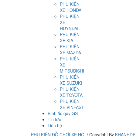
PHỤ KIỆN
XE HONDA
PHỤ KIỆN
XE
HUYNDAI
PHỤ KIỆN
XE KIA
PHỤ KIỆN
XE MAZDA
PHỤ KIỆN
XE
MITSUBISHI
PHỤ KIỆN
XE SUZUKI
PHỤ KIỆN
XE TOYOTA
PHỤ KIỆN
XE VINFAST
Bình ắc quy GS
Tin tức
Liên hệ
PHỤ KIỆN ĐỒ CHƠI XE HƠI
/
Copyright By
KHANHDE