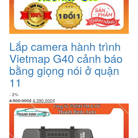
Lắp camera hành trình
Vietmap G40 cảnh báo
bằng giọng nói ở quận
11
- 2%
Giá
Giá
4.500.000
₫
4.390.000
₫
gốc
hiện
là:
tại
4.500.000₫.
là:
4.390.000₫.