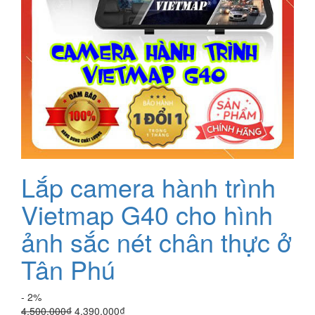
Lắp camera hành trình
Vietmap G40 cho hình
ảnh sắc nét chân thực ở
Tân Phú
- 2%
Giá
Giá
4.500.000
₫
4.390.000
₫