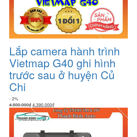
Lắp camera hành trình
Vietmap G40 ghi hình
trước sau ở huyện Củ
Chi
- 2%
Giá
Giá
4.500.000
₫
4.390.000
₫
gốc
hiện
là:
tại
4.500.000₫.
là:
4.390.000₫.