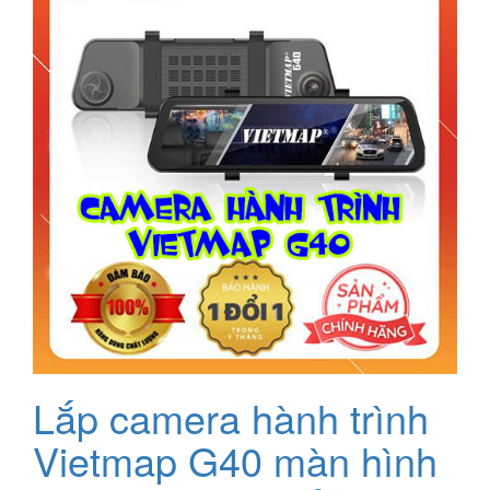
4.500.000₫.
là:
4.390.000₫.
Lắp camera hành trình
Vietmap G40 màn hình