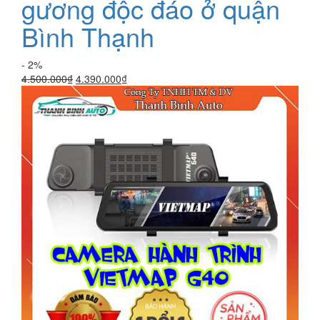
gương độc đáo ở quận
Bình Thạnh
- 2%
Giá
Giá
4.500.000
₫
4.390.000
₫
gốc
hiện
là:
tại
4.500.000₫.
là:
4.390.000₫.