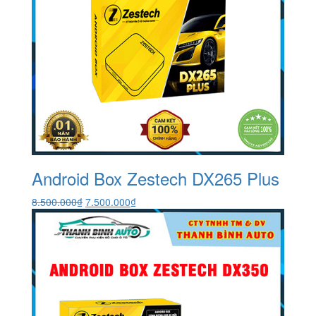
Android Box Zestech DX265 Plus
Giá
Giá
8.500.000
₫
7.500.000
₫
gốc
hiện
là:
tại
8.500.000₫.
là:
7.500.000₫.