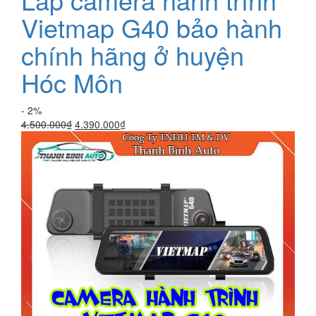
Vietmap G40 bảo hành
chính hãng ở huyện
Hóc Môn
- 2%
Giá
Giá
4.500.000
₫
4.390.000
₫
gốc
hiện
là:
tại
4.500.000₫.
là:
4.390.000₫.