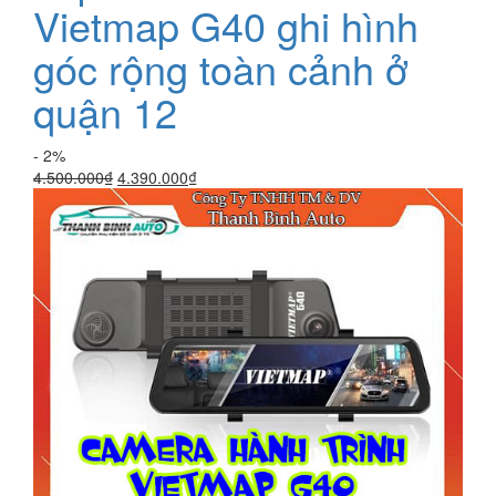
Vietmap G40 ghi hình
góc rộng toàn cảnh ở
quận 12
- 2%
Giá
Giá
4.500.000
₫
4.390.000
₫
gốc
hiện
là:
tại
4.500.000₫.
là:
4.390.000₫.