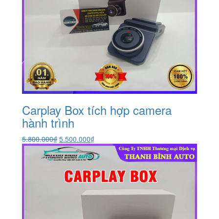
Carplay Box tích hợp camera
hành trình
Giá
Giá
5.800.000
₫
5.500.000
₫
gốc
hiện
là:
tại
5.800.000₫.
là:
5.500.000₫.