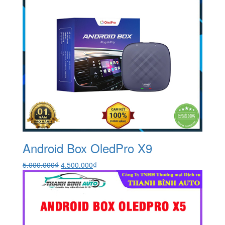
Android Box OledPro X9
Giá
Giá
5.000.000
₫
4.500.000
₫
gốc
hiện
là:
tại
5.000.000₫.
là:
4.500.000₫.