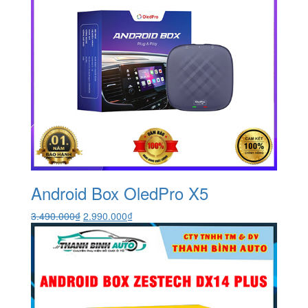
Android Box OledPro X5
Giá
Giá
3.490.000
₫
2.990.000
₫
gốc
hiện
là:
tại
3.490.000₫.
là:
2.990.000₫.