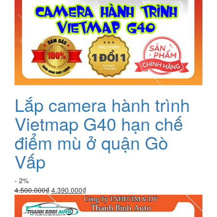
Lắp camera hành trình
Vietmap G40 hạn chế
điểm mù ở quận Gò
Vấp
- 2%
Giá
Giá
4.500.000
₫
4.390.000
₫
gốc
hiện
là:
tại