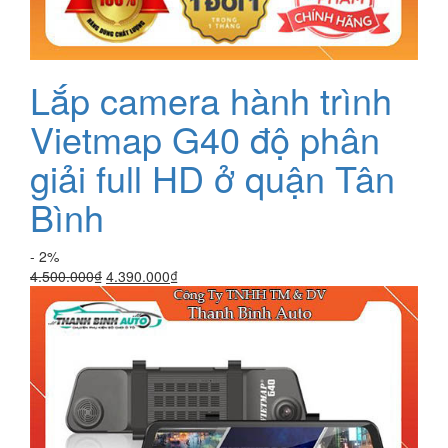
Lắp camera hành trình
Vietmap G40 độ phân
giải full HD ở quận Tân
Bình
- 2%
Giá
Giá
4.500.000
₫
4.390.000
₫
gốc
hiện
là:
tại
4.500.000₫.
là:
4.390.000₫.