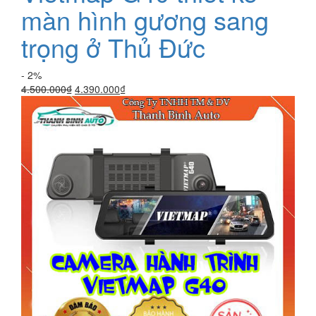
màn hình gương sang
trọng ở Thủ Đức
- 2%
Giá
Giá
4.500.000
₫
4.390.000
₫
gốc
hiện
là:
tại
4.500.000₫.
là:
4.390.000₫.