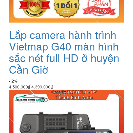
Lắp camera hành trình
Vietmap G40 màn hình
sắc nét full HD ở huyện
Cần Giờ
- 2%
Giá
Giá
4.500.000
₫
4.390.000
₫
gốc
hiện
là:
tại
4.500.000₫.
là:
4.390.000₫.