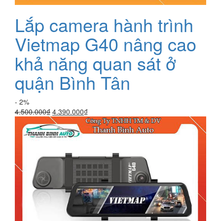
Lắp camera hành trình
Vietmap G40 nâng cao
khả năng quan sát ở
quận Bình Tân
- 2%
Giá
Giá
4.500.000
₫
4.390.000
₫
gốc
hiện
là:
tại
4.500.000₫.
là:
4.390.000₫.