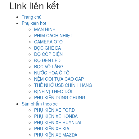
Link liên kết
500.000₫.
Trang chủ
Phụ kiện hot
MÀN HÌNH
PHIM CÁCH NHIỆT
CAMERA OTO
BỌC GHẾ DA
ĐỘ CỐP ĐIỆN
ĐỘ ĐÈN LED
BỌC VÔ LĂNG
NƯỚC HOA Ô TÔ
NỆM GỐI TỰA CAO CẤP
THẺ NHỚ USB CHÍNH HÃNG
ĐỊNH VỊ THEO DÕI
PHỤ KIỆN DÙNG CHUNG
Sản phẩm theo xe
PHỤ KIỆN XE FORD
PHỤ KIỆN XE HONDA
PHỤ KIỆN XE HUYNDAI
PHỤ KIỆN XE KIA
PHỤ KIỆN XE MAZDA