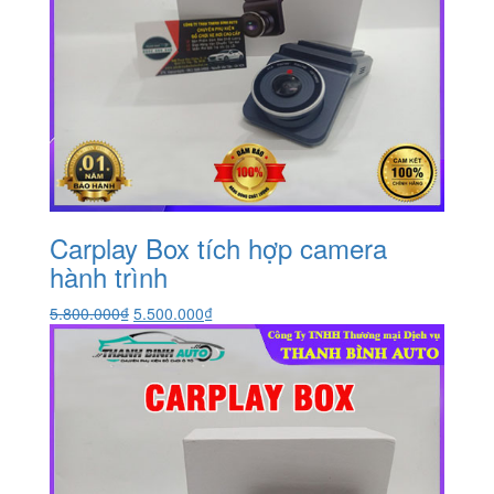
Carplay Box tích hợp camera
hành trình
Giá
Giá
5.800.000
₫
5.500.000
₫
gốc
hiện
là:
tại
5.800.000₫.
là:
5.500.000₫.