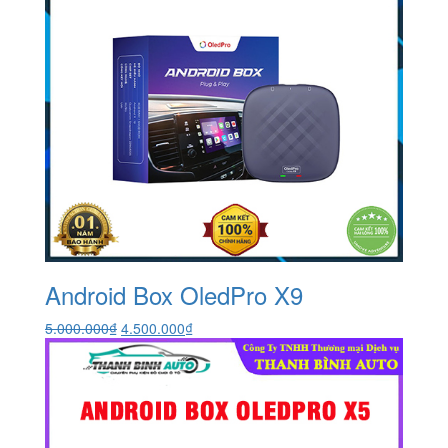
Android Box OledPro X9
Giá
Giá
5.000.000
₫
4.500.000
₫
gốc
hiện
là:
tại
5.000.000₫.
là:
4.500.000₫.