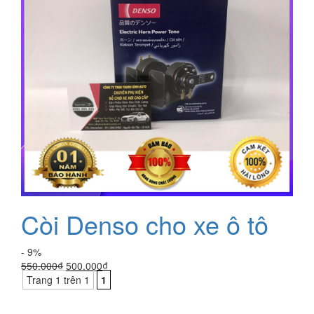
Còi Denso cho xe ô tô
- 9%
Giá
Giá
550.000
₫
500.000
₫
gốc
hiện
Trang 1 trên 1
1
là:
tại
550.000₫.
là: