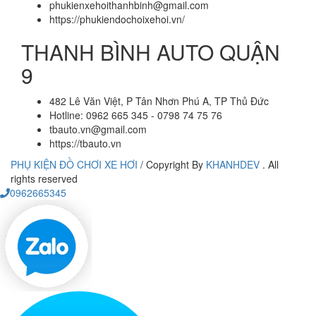
phukienxehoithanhbinh@gmail.com
https://phukiendochoixehoi.vn/
THANH BÌNH AUTO QUẬN
9
482 Lê Văn Việt, P Tân Nhơn Phú A, TP Thủ Đức
Hotline: 0962 665 345 - 0798 74 75 76
tbauto.vn@gmail.com
https://tbauto.vn
PHỤ KIỆN ĐỒ CHƠI XE HƠI
/
Copyright By
KHANHDEV
. All
rights reserved
0962665345