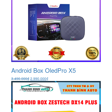
Android Box OledPro X5
Giá
Giá
3.490.000
₫
2.990.000
₫
gốc
hiện
là:
tại
3.490.000₫.
là:
2.990.000₫.