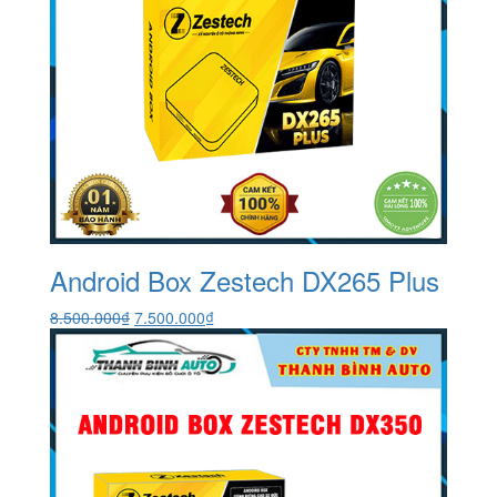
Android Box Zestech DX265 Plus
Giá
Giá
8.500.000
₫
7.500.000
₫
gốc
hiện
là:
tại
8.500.000₫.
là:
7.500.000₫.