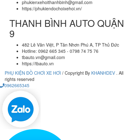
phukienxehoithanhbinh@gmail.com
https://phukiendochoixehoi.vn/
THANH BÌNH AUTO QUẬN
9
482 Lê Văn Việt, P Tân Nhơn Phú A, TP Thủ Đức
Hotline: 0962 665 345 - 0798 74 75 76
tbauto.vn@gmail.com
https://tbauto.vn
PHỤ KIỆN ĐỒ CHƠI XE HƠI
/
Copyright By
KHANHDEV
. All
rights reserved
0962665345