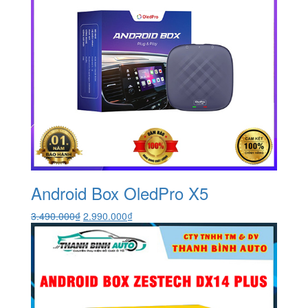
Android Box OledPro X5
Giá
Giá
3.490.000
₫
2.990.000
₫
gốc
hiện
là:
tại
3.490.000₫.
là:
2.990.000₫.