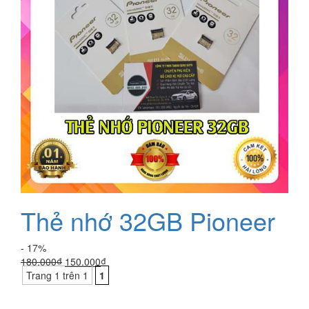
Thẻ nhớ 32GB Pioneer
- 17%
Giá
Giá
180.000
₫
150.000
₫
gốc
hiện
Trang 1 trên 1
1
là:
tại
180.000₫.
là: