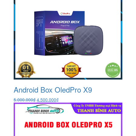
Android Box OledPro X9
Giá
Giá
5.000.000
₫
4.500.000
₫
gốc
hiện
là:
tại
5.000.000₫.
là:
4.500.000₫.