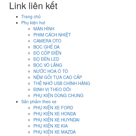
Link liên kết
150.000₫.
Trang chủ
Phụ kiện hot
MÀN HÌNH
PHIM CÁCH NHIỆT
CAMERA OTO
BỌC GHẾ DA
ĐỘ CỐP ĐIỆN
ĐỘ ĐÈN LED
BỌC VÔ LĂNG
NƯỚC HOA Ô TÔ
NỆM GỐI TỰA CAO CẤP
THẺ NHỚ USB CHÍNH HÃNG
ĐỊNH VỊ THEO DÕI
PHỤ KIỆN DÙNG CHUNG
Sản phẩm theo xe
PHỤ KIỆN XE FORD
PHỤ KIỆN XE HONDA
PHỤ KIỆN XE HUYNDAI
PHỤ KIỆN XE KIA
PHỤ KIỆN XE MAZDA