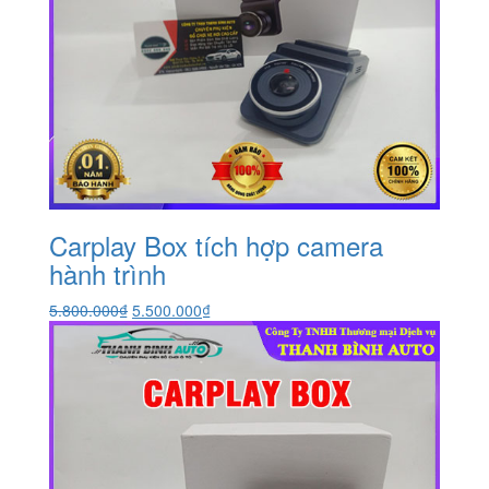
Carplay Box tích hợp camera
hành trình
Giá
Giá
5.800.000
₫
5.500.000
₫
gốc
hiện
là:
tại
5.800.000₫.
là:
5.500.000₫.