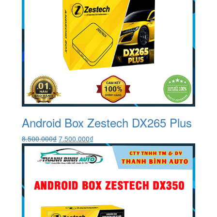
Android Box Zestech DX265 Plus
Giá
Giá
8.500.000
₫
7.500.000
₫
gốc
hiện
là:
tại
8.500.000₫.
là:
7.500.000₫.