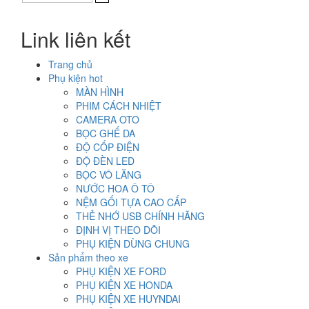
là:
tại
1.690.000₫.
là:
Link liên kết
1.390.000₫.
Trang chủ
Phụ kiện hot
MÀN HÌNH
PHIM CÁCH NHIỆT
CAMERA OTO
BỌC GHẾ DA
ĐỘ CỐP ĐIỆN
ĐỘ ĐÈN LED
BỌC VÔ LĂNG
NƯỚC HOA Ô TÔ
NỆM GỐI TỰA CAO CẤP
THẺ NHỚ USB CHÍNH HÃNG
ĐỊNH VỊ THEO DÕI
PHỤ KIỆN DÙNG CHUNG
Sản phẩm theo xe
PHỤ KIỆN XE FORD
PHỤ KIỆN XE HONDA
PHỤ KIỆN XE HUYNDAI