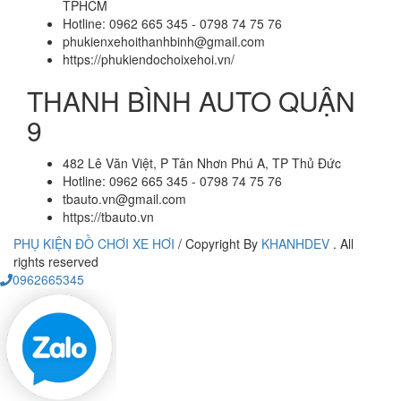
TPHCM
Hotline: 0962 665 345 - 0798 74 75 76
phukienxehoithanhbinh@gmail.com
https://phukiendochoixehoi.vn/
THANH BÌNH AUTO QUẬN
9
482 Lê Văn Việt, P Tân Nhơn Phú A, TP Thủ Đức
Hotline: 0962 665 345 - 0798 74 75 76
tbauto.vn@gmail.com
https://tbauto.vn
PHỤ KIỆN ĐỒ CHƠI XE HƠI
/
Copyright By
KHANHDEV
. All
rights reserved
0962665345