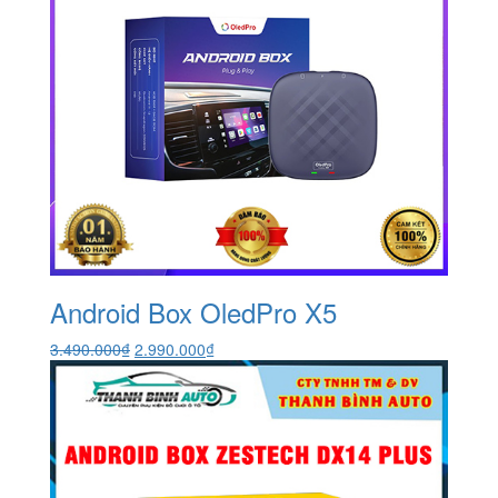
Android Box OledPro X5
Giá
Giá
3.490.000
₫
2.990.000
₫
gốc
hiện
là:
tại
3.490.000₫.
là:
2.990.000₫.