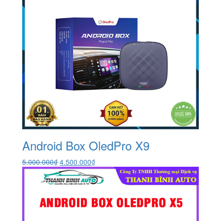
Android Box OledPro X9
Giá
Giá
5.000.000
₫
4.500.000
₫
gốc
hiện
là:
tại
5.000.000₫.
là:
4.500.000₫.