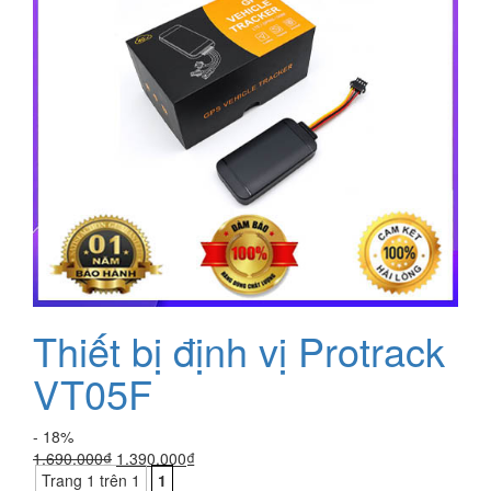
Thiết bị định vị Protrack
VT05F
- 18%
Giá
Giá
1.690.000
₫
1.390.000
₫
gốc
hiện
Trang 1 trên 1
1