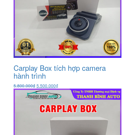
Carplay Box tích hợp camera
hành trình
Giá
Giá
5.800.000
₫
5.500.000
₫
gốc
hiện
là:
tại
5.800.000₫.
là:
5.500.000₫.