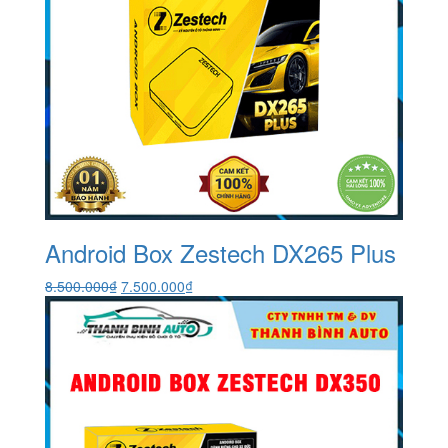
Android Box Zestech DX265 Plus
Giá
Giá
8.500.000
₫
7.500.000
₫
gốc
hiện
là:
tại
8.500.000₫.
là:
7.500.000₫.