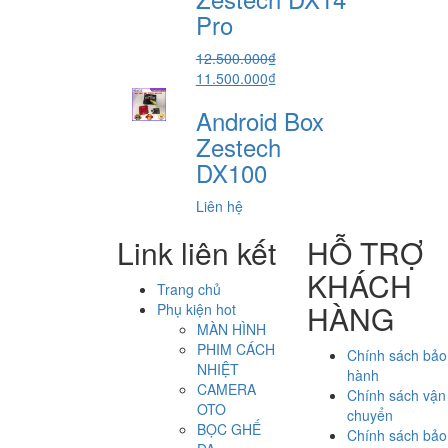
5.800.000₫.
Pro
12.500.000
₫
Giá
Giá
11.500.000
₫
gốc
hiện
Android Box
là:
tại
12.500.000₫.
là:
Zestech
11.500.000₫.
DX100
Liên hệ
Link liên kết
HỖ TRỢ
KHÁCH
Trang chủ
HÀNG
Phụ kiện hot
MÀN HÌNH
PHIM CÁCH
Chính sách bảo
NHIỆT
hành
CAMERA
Chính sách vận
OTO
chuyển
BỌC GHẾ
Chính sách bảo