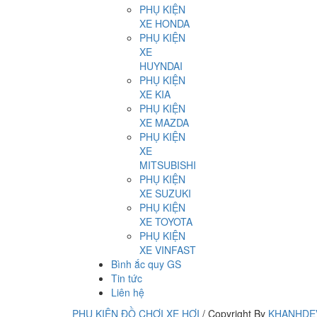
PHỤ KIỆN
XE HONDA
PHỤ KIỆN
XE
HUYNDAI
PHỤ KIỆN
XE KIA
PHỤ KIỆN
XE MAZDA
PHỤ KIỆN
XE
MITSUBISHI
PHỤ KIỆN
XE SUZUKI
PHỤ KIỆN
XE TOYOTA
PHỤ KIỆN
XE VINFAST
Bình ắc quy GS
Tin tức
Liên hệ
PHỤ KIỆN ĐỒ CHƠI XE HƠI
/
Copyright By
KHANHDE