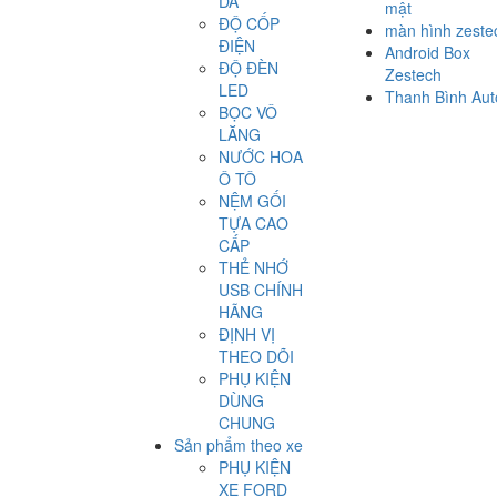
DA
mật
ĐỘ CỐP
màn hình zeste
ĐIỆN
Android Box
ĐỘ ĐÈN
Zestech
LED
Thanh Bình Aut
BỌC VÔ
LĂNG
NƯỚC HOA
Ô TÔ
NỆM GỐI
TỰA CAO
CẤP
THẺ NHỚ
USB CHÍNH
HÃNG
ĐỊNH VỊ
THEO DÕI
PHỤ KIỆN
DÙNG
CHUNG
Sản phẩm theo xe
PHỤ KIỆN
XE FORD