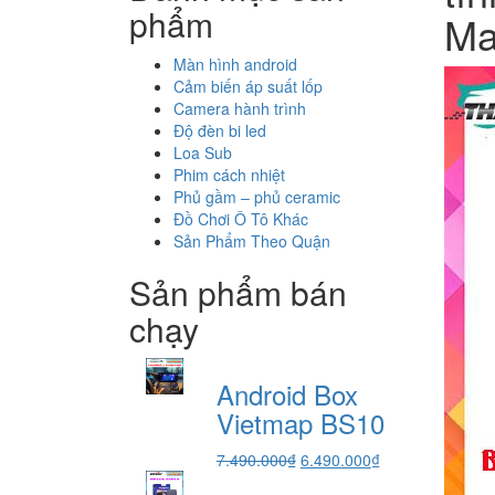
phẩm
Ma
Màn hình android
Cảm biến áp suất lốp
Camera hành trình
Độ đèn bi led
Loa Sub
Phim cách nhiệt
Phủ gầm – phủ ceramic
Đồ Chơi Ô Tô Khác
Sản Phẩm Theo Quận
Sản phẩm bán
chạy
Android Box
Vietmap BS10
Giá
Giá
7.490.000
₫
6.490.000
₫
gốc
hiện