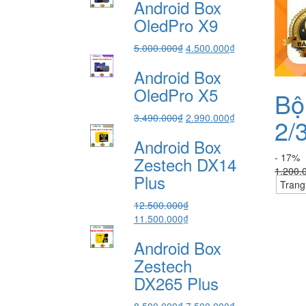
Android Box
là:
tại
7.490.000₫.
là:
OledPro X9
6.490.000₫.
Giá
Giá
5.000.000
₫
4.500.000
₫
gốc
hiện
Android Box
là:
tại
5.000.000₫.
là:
OledPro X5
Bộ
4.500.000₫.
Giá
Giá
3.490.000
₫
2.990.000
₫
2/
gốc
hiện
Android Box
là:
tại
- 17%
3.490.000₫.
là:
Zestech DX14
1.200.
2.990.000₫.
Plus
Trang
12.500.000
₫
Giá
Giá
11.500.000
₫
gốc
hiện
Android Box
là:
tại
12.500.000₫.
là:
Zestech
11.500.000₫.
DX265 Plus
Giá
Giá
8.500.000
₫
7.500.000
₫