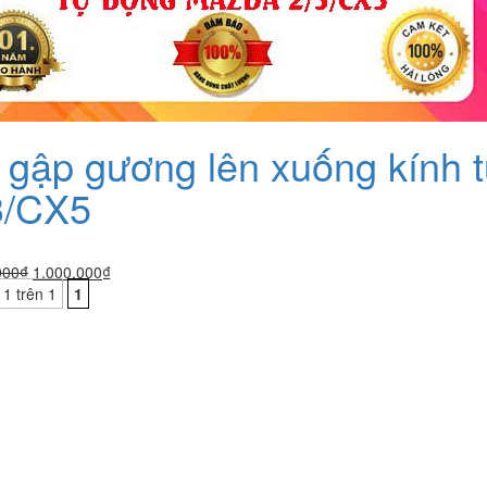
 gập gương lên xuống kính 
3/CX5
Giá
Giá
000
₫
1.000.000
₫
gốc
hiện
 1 trên 1
1
là:
tại
1.200.000₫.
là:
1.000.000₫.