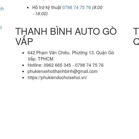
Hỗ trợ kỹ thuật
0798 74 75 76
(8:00
ch
- 18:00)
o
THANH BÌNH AUTO GÒ
T
VẤP
Q
642 Phạm Văn Chiêu. Phường 13. Quận Gò
Vấp. TPHCM
Hotline: 0962 665 345 - 0798 74 75 76
phukienxehoithanhbinh@gmail.com
https://phukiendochoixehoi.vn/