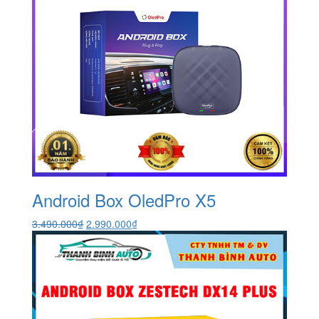
Android Box OledPro X5
Giá
Giá
3.490.000
₫
2.990.000
₫
gốc
hiện
là:
tại
3.490.000₫.
là:
2.990.000₫.