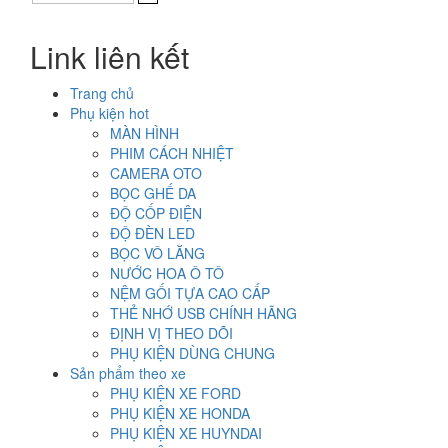
là:
tại
5.900.000₫.
là:
Link liên kết
4.900.000₫.
Trang chủ
Phụ kiện hot
MÀN HÌNH
PHIM CÁCH NHIỆT
CAMERA OTO
BỌC GHẾ DA
ĐỘ CỐP ĐIỆN
ĐỘ ĐÈN LED
BỌC VÔ LĂNG
NƯỚC HOA Ô TÔ
NỆM GỐI TỰA CAO CẤP
THẺ NHỚ USB CHÍNH HÃNG
ĐỊNH VỊ THEO DÕI
PHỤ KIỆN DÙNG CHUNG
Sản phẩm theo xe
PHỤ KIỆN XE FORD
PHỤ KIỆN XE HONDA
PHỤ KIỆN XE HUYNDAI