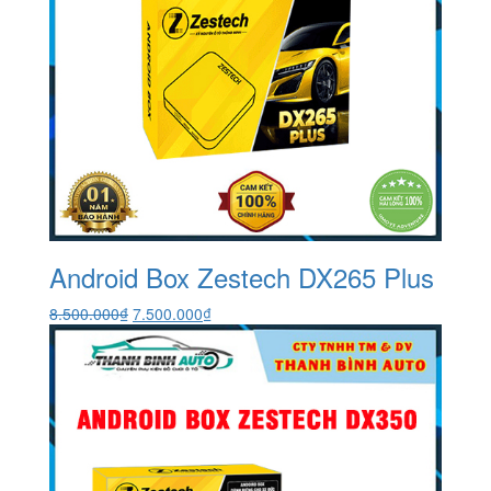
Android Box Zestech DX265 Plus
Giá
Giá
8.500.000
₫
7.500.000
₫
gốc
hiện
là:
tại
8.500.000₫.
là:
7.500.000₫.