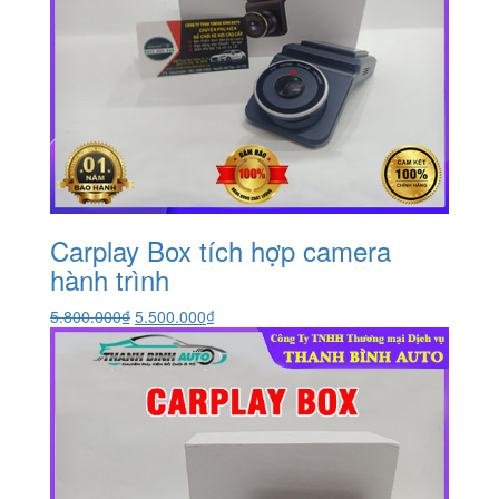
Carplay Box tích hợp camera
hành trình
Giá
Giá
5.800.000
₫
5.500.000
₫
gốc
hiện
là:
tại
5.800.000₫.
là:
5.500.000₫.