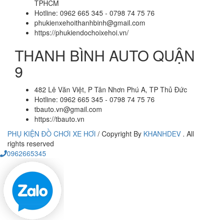
TPHCM
Hotline: 0962 665 345 - 0798 74 75 76
phukienxehoithanhbinh@gmail.com
https://phukiendochoixehoi.vn/
THANH BÌNH AUTO QUẬN
9
482 Lê Văn Việt, P Tân Nhơn Phú A, TP Thủ Đức
Hotline: 0962 665 345 - 0798 74 75 76
tbauto.vn@gmail.com
https://tbauto.vn
PHỤ KIỆN ĐỒ CHƠI XE HƠI
/
Copyright By
KHANHDEV
. All
rights reserved
0962665345