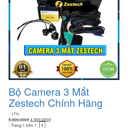
Bộ Camera 3 Mắt
Zestech Chính Hãng
- 17%
Giá
Giá
5.900.000
₫
4.900.000
₫
gốc
hiện
Trang 1 trên 1
1