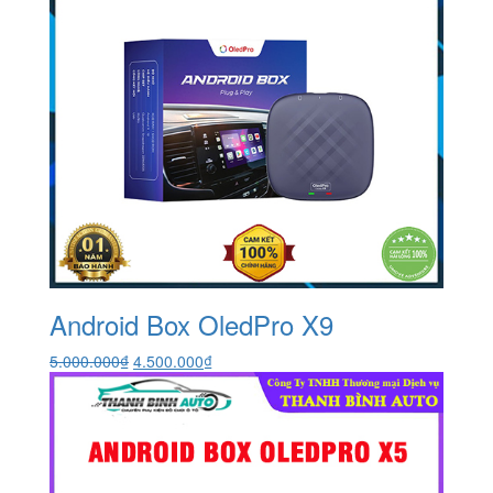
Android Box OledPro X9
Giá
Giá
5.000.000
₫
4.500.000
₫
gốc
hiện
là:
tại
5.000.000₫.
là:
4.500.000₫.