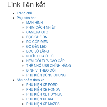
Link liên kết
2.900.000₫.
Trang chủ
Phụ kiện hot
MÀN HÌNH
PHIM CÁCH NHIỆT
CAMERA OTO
BỌC GHẾ DA
ĐỘ CỐP ĐIỆN
ĐỘ ĐÈN LED
BỌC VÔ LĂNG
NƯỚC HOA Ô TÔ
NỆM GỐI TỰA CAO CẤP
THẺ NHỚ USB CHÍNH HÃNG
ĐỊNH VỊ THEO DÕI
PHỤ KIỆN DÙNG CHUNG
Sản phẩm theo xe
PHỤ KIỆN XE FORD
PHỤ KIỆN XE HONDA
PHỤ KIỆN XE HUYNDAI
PHỤ KIỆN XE KIA
PHỤ KIỆN XE MAZDA