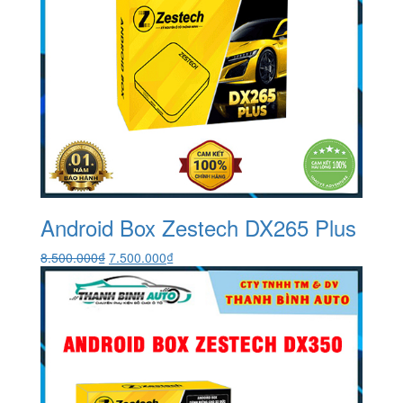
Android Box Zestech DX265 Plus
Giá
Giá
8.500.000
₫
7.500.000
₫
gốc
hiện
là:
tại
8.500.000₫.
là:
7.500.000₫.