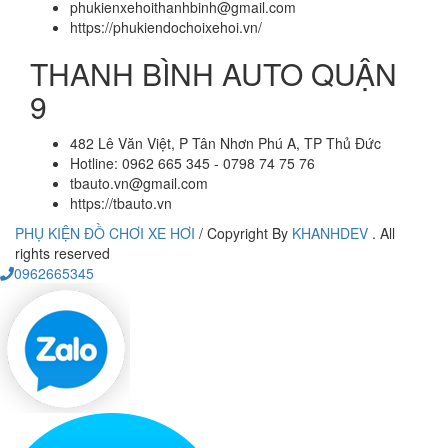
phukienxehoithanhbinh@gmail.com
https://phukiendochoixehoi.vn/
THANH BÌNH AUTO QUẬN
9
482 Lê Văn Việt, P Tân Nhơn Phú A, TP Thủ Đức
Hotline: 0962 665 345 - 0798 74 75 76
tbauto.vn@gmail.com
https://tbauto.vn
PHỤ KIỆN ĐỒ CHƠI XE HƠI
/
Copyright By
KHANHDEV
. All
rights reserved
0962665345