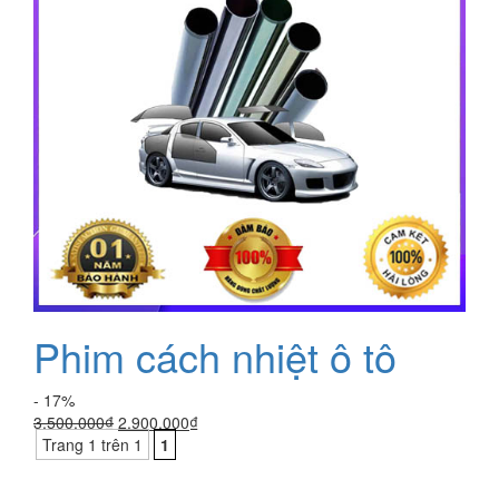
Phim cách nhiệt ô tô
- 17%
Giá
Giá
3.500.000
₫
2.900.000
₫
gốc
hiện
Trang 1 trên 1
1
là:
tại
3.500.000₫.
là: