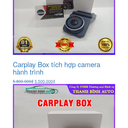
Carplay Box tích hợp camera
hành trình
Giá
Giá
5.800.000
₫
5.500.000
₫
gốc
hiện
là:
tại
5.800.000₫.
là:
5.500.000₫.