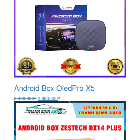
Android Box OledPro X5
Giá
Giá
3.490.000
₫
2.990.000
₫
gốc
hiện
là:
tại
3.490.000₫.
là:
2.990.000₫.