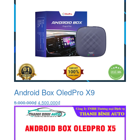
Android Box OledPro X9
Giá
Giá
5.000.000
₫
4.500.000
₫
gốc
hiện
là:
tại
5.000.000₫.
là:
4.500.000₫.