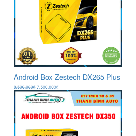
Android Box Zestech DX265 Plus
Giá
Giá
8.500.000
₫
7.500.000
₫
gốc
hiện
là:
tại
8.500.000₫.
là:
7.500.000₫.