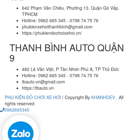
642 Phạm Văn Chiêu. Phường 13. Quận Gò Vấp.
TPHCM
Hotline: 0962 665 345 - 0798 74 75 76
phukienxehoithanhbinh@gmail.com
https://phukiendochoixehoi.vn/
THANH BÌNH AUTO QUẬN
9
482 Lê Văn Việt, P Tân Nhơn Phú A, TP Thủ Đức
Hotline: 0962 665 345 - 0798 74 75 76
tbauto.vn@gmail.com
https://tbauto.vn
PHỤ KIỆN ĐỒ CHƠI XE HƠI
/
Copyright By
KHANHDEV
. All
rights reserved
0962665345