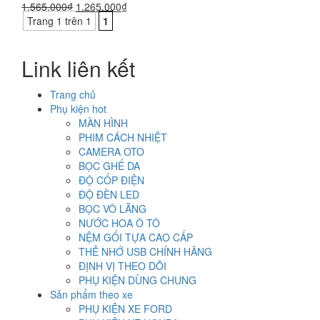
Giá
Giá
1.565.000
₫
1.265.000
₫
gốc
hiện
Trang 1 trên 1
1
là:
tại
1.565.000₫.
là:
Link liên kết
1.265.000₫.
Trang chủ
Phụ kiện hot
MÀN HÌNH
PHIM CÁCH NHIỆT
CAMERA OTO
BỌC GHẾ DA
ĐỘ CỐP ĐIỆN
ĐỘ ĐÈN LED
BỌC VÔ LĂNG
NƯỚC HOA Ô TÔ
NỆM GỐI TỰA CAO CẤP
THẺ NHỚ USB CHÍNH HÃNG
ĐỊNH VỊ THEO DÕI
PHỤ KIỆN DÙNG CHUNG
Sản phẩm theo xe
PHỤ KIỆN XE FORD