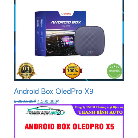
Android Box OledPro X9
Giá
Giá
5.000.000
₫
4.500.000
₫
gốc
hiện
là:
tại
5.000.000₫.
là:
4.500.000₫.