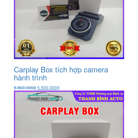
Carplay Box tích hợp camera
hành trình
Giá
Giá
5.800.000
₫
5.500.000
₫
gốc
hiện
là:
tại
5.800.000₫.
là:
5.500.000₫.