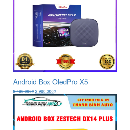
Android Box OledPro X5
Giá
Giá
3.490.000
₫
2.990.000
₫
gốc
hiện
là:
tại
3.490.000₫.
là:
2.990.000₫.