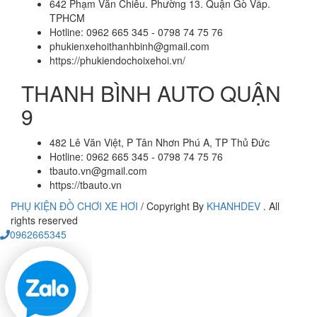
642 Phạm Văn Chiêu. Phường 13. Quận Gò Vấp.
TPHCM
Hotline: 0962 665 345 - 0798 74 75 76
phukienxehoithanhbinh@gmail.com
https://phukiendochoixehoi.vn/
THANH BÌNH AUTO QUẬN
9
482 Lê Văn Việt, P Tân Nhơn Phú A, TP Thủ Đức
Hotline: 0962 665 345 - 0798 74 75 76
tbauto.vn@gmail.com
https://tbauto.vn
PHỤ KIỆN ĐỒ CHƠI XE HƠI
/
Copyright By
KHANHDEV
. All
rights reserved
0962665345