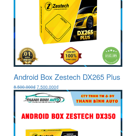
Android Box Zestech DX265 Plus
Giá
Giá
8.500.000
₫
7.500.000
₫
gốc
hiện
là:
tại
8.500.000₫.
là:
7.500.000₫.