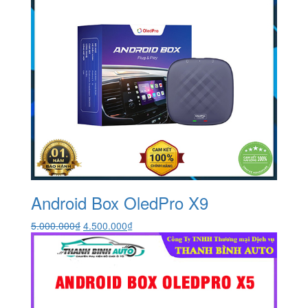
Android Box OledPro X9
Giá
Giá
5.000.000
₫
4.500.000
₫
gốc
hiện
là:
tại
5.000.000₫.
là:
4.500.000₫.