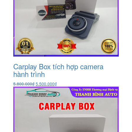
Carplay Box tích hợp camera
hành trình
Giá
Giá
5.800.000
₫
5.500.000
₫
gốc
hiện
là:
tại
5.800.000₫.
là:
5.500.000₫.