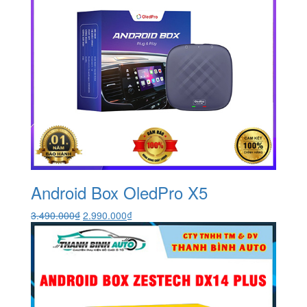
Android Box OledPro X5
Giá
Giá
3.490.000
₫
2.990.000
₫
gốc
hiện
là:
tại
3.490.000₫.
là:
2.990.000₫.