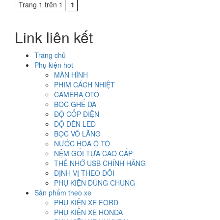
Trang 1 trên 1
1
Link liên kết
Trang chủ
Phụ kiện hot
MÀN HÌNH
PHIM CÁCH NHIỆT
CAMERA OTO
BỌC GHẾ DA
ĐỘ CỐP ĐIỆN
ĐỘ ĐÈN LED
BỌC VÔ LĂNG
NƯỚC HOA Ô TÔ
NỆM GỐI TỰA CAO CẤP
THẺ NHỚ USB CHÍNH HÃNG
ĐỊNH VỊ THEO DÕI
PHỤ KIỆN DÙNG CHUNG
Sản phẩm theo xe
PHỤ KIỆN XE FORD
PHỤ KIỆN XE HONDA