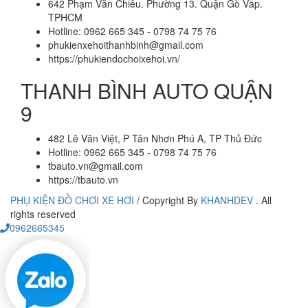
642 Phạm Văn Chiêu. Phường 13. Quận Gò Vấp.
TPHCM
Hotline: 0962 665 345 - 0798 74 75 76
phukienxehoithanhbinh@gmail.com
https://phukiendochoixehoi.vn/
THANH BÌNH AUTO QUẬN
9
482 Lê Văn Việt, P Tân Nhơn Phú A, TP Thủ Đức
Hotline: 0962 665 345 - 0798 74 75 76
tbauto.vn@gmail.com
https://tbauto.vn
PHỤ KIỆN ĐỒ CHƠI XE HƠI
/
Copyright By
KHANHDEV
. All
rights reserved
0962665345