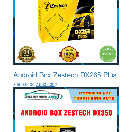
Android Box Zestech DX265 Plus
Giá
Giá
8.500.000
₫
7.500.000
₫
gốc
hiện
là:
tại
8.500.000₫.
là:
7.500.000₫.