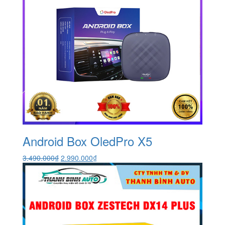
Android Box OledPro X5
Giá
Giá
3.490.000
₫
2.990.000
₫
gốc
hiện
là:
tại
3.490.000₫.
là:
2.990.000₫.