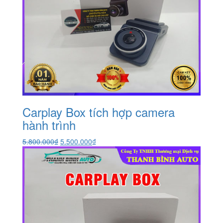
Carplay Box tích hợp camera
hành trình
Giá
Giá
5.800.000
₫
5.500.000
₫
gốc
hiện
là:
tại
5.800.000₫.
là:
5.500.000₫.