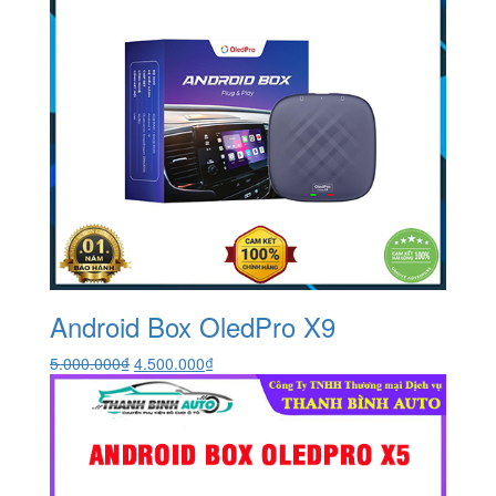
Android Box OledPro X9
Giá
Giá
5.000.000
₫
4.500.000
₫
gốc
hiện
là:
tại
5.000.000₫.
là:
4.500.000₫.