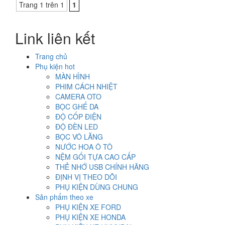
Trang 1 trên 1
1
Link liên kết
Trang chủ
Phụ kiện hot
MÀN HÌNH
PHIM CÁCH NHIỆT
CAMERA OTO
BỌC GHẾ DA
ĐỘ CỐP ĐIỆN
ĐỘ ĐÈN LED
BỌC VÔ LĂNG
NƯỚC HOA Ô TÔ
NỆM GỐI TỰA CAO CẤP
THẺ NHỚ USB CHÍNH HÃNG
ĐỊNH VỊ THEO DÕI
PHỤ KIỆN DÙNG CHUNG
Sản phẩm theo xe
PHỤ KIỆN XE FORD
PHỤ KIỆN XE HONDA