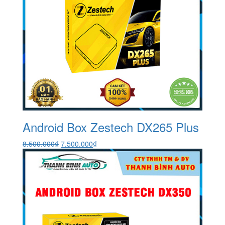
Android Box Zestech DX265 Plus
Giá
Giá
8.500.000
₫
7.500.000
₫
gốc
hiện
là:
tại
8.500.000₫.
là:
7.500.000₫.