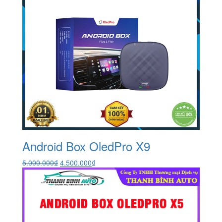
Android Box OledPro X9
Giá
Giá
5.000.000
₫
4.500.000
₫
gốc
hiện
là:
tại
5.000.000₫.
là:
4.500.000₫.