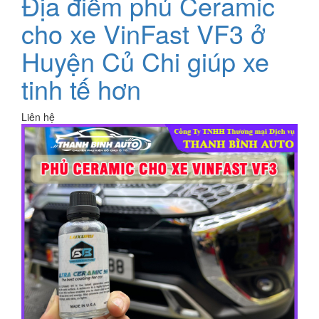
Địa điểm phủ Ceramic
cho xe VinFast VF3 ở
Huyện Củ Chi giúp xe
tinh tế hơn
Liên hệ