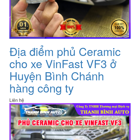
Địa điểm phủ Ceramic
cho xe VinFast VF3 ở
Huyện Bình Chánh
hàng công ty
Liên hệ