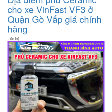
cho xe VinFast VF3 ở
Quận Gò Vấp giá chính
hãng
Liên hệ