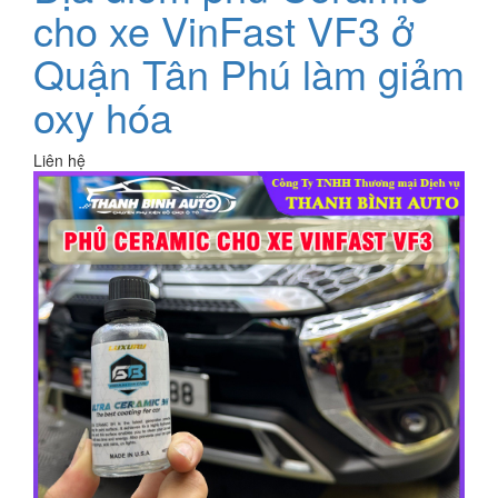
cho xe VinFast VF3 ở
Quận Tân Phú làm giảm
oxy hóa
Liên hệ