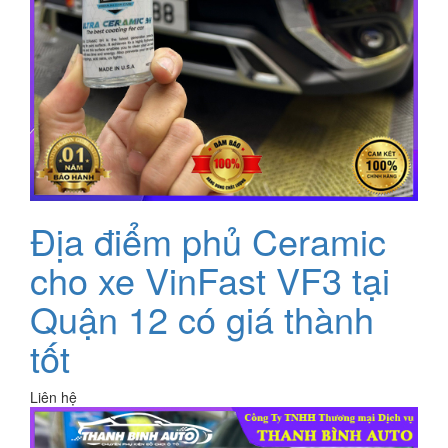
Địa điểm phủ Ceramic
cho xe VinFast VF3 tại
Quận 12 có giá thành
tốt
Liên hệ