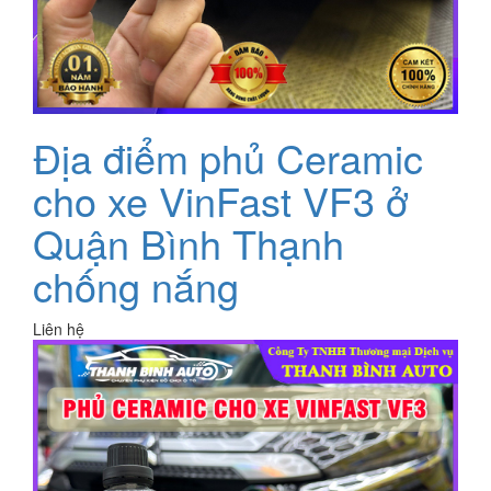
Địa điểm phủ Ceramic
cho xe VinFast VF3 ở
Quận Bình Thạnh
chống nắng
Liên hệ