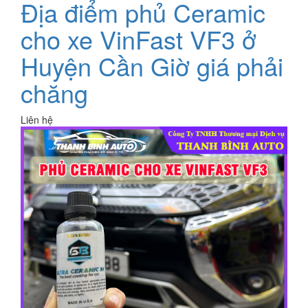
Địa điểm phủ Ceramic
cho xe VinFast VF3 ở
Huyện Cần Giờ giá phải
chăng
Liên hệ