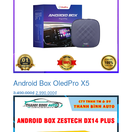
Android Box OledPro X5
Giá
Giá
3.490.000
₫
2.990.000
₫
gốc
hiện
là:
tại
3.490.000₫.
là:
2.990.000₫.