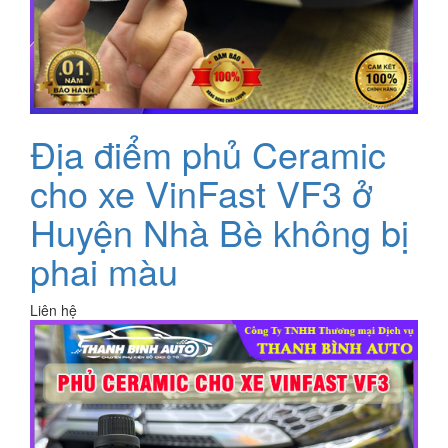
Địa điểm phủ Ceramic
cho xe VinFast VF3 ở
Huyện Nhà Bè không bị
phai màu
Liên hệ