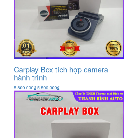
Carplay Box tích hợp camera
hành trình
Giá
Giá
5.800.000
₫
5.500.000
₫
gốc
hiện
là:
tại
5.800.000₫.
là:
5.500.000₫.