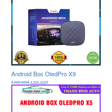
Android Box OledPro X9
Giá
Giá
5.000.000
₫
4.500.000
₫
gốc
hiện
là:
tại
5.000.000₫.
là:
4.500.000₫.