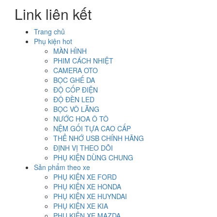
Link liên kết
Trang chủ
Phụ kiện hot
MÀN HÌNH
PHIM CÁCH NHIỆT
CAMERA OTO
BỌC GHẾ DA
ĐỘ CỐP ĐIỆN
ĐỘ ĐÈN LED
BỌC VÔ LĂNG
NƯỚC HOA Ô TÔ
NỆM GỐI TỰA CAO CẤP
THẺ NHỚ USB CHÍNH HÃNG
ĐỊNH VỊ THEO DÕI
PHỤ KIỆN DÙNG CHUNG
Sản phẩm theo xe
PHỤ KIỆN XE FORD
PHỤ KIỆN XE HONDA
PHỤ KIỆN XE HUYNDAI
PHỤ KIỆN XE KIA
PHỤ KIỆN XE MAZDA