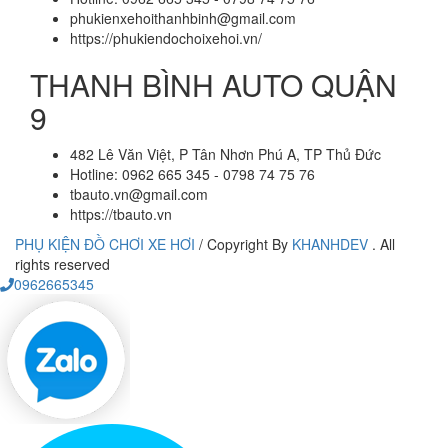
phukienxehoithanhbinh@gmail.com
https://phukiendochoixehoi.vn/
THANH BÌNH AUTO QUẬN
9
482 Lê Văn Việt, P Tân Nhơn Phú A, TP Thủ Đức
Hotline: 0962 665 345 - 0798 74 75 76
tbauto.vn@gmail.com
https://tbauto.vn
PHỤ KIỆN ĐỒ CHƠI XE HƠI
/
Copyright By
KHANHDEV
. All
rights reserved
0962665345