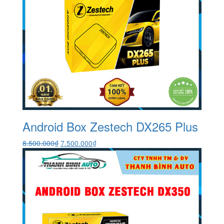
Android Box Zestech DX265 Plus
Giá
Giá
8.500.000
₫
7.500.000
₫
gốc
hiện
là:
tại
8.500.000₫.
là:
7.500.000₫.