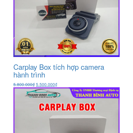
Carplay Box tích hợp camera
hành trình
Giá
Giá
5.800.000
₫
5.500.000
₫
gốc
hiện
là:
tại
5.800.000₫.
là:
5.500.000₫.