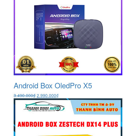
Android Box OledPro X5
Giá
Giá
3.490.000
₫
2.990.000
₫
gốc
hiện
là:
tại
3.490.000₫.
là:
2.990.000₫.