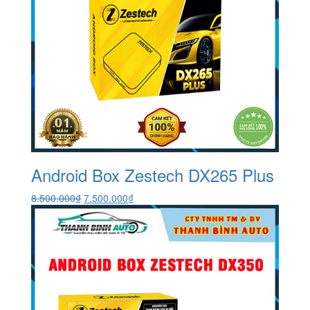
Android Box Zestech DX265 Plus
Giá
Giá
8.500.000
₫
7.500.000
₫
gốc
hiện
là:
tại
8.500.000₫.
là:
7.500.000₫.