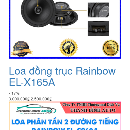
Loa đồng trục Rainbow
EL-X165A
- 17%
Giá
Giá
3.000.000
₫
2.500.000
₫
gốc
hiện
là:
tại
3.000.000₫.
là:
2.500.000₫.