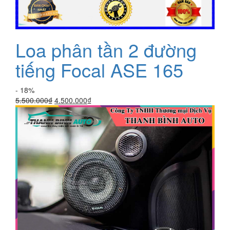
Loa phân tần 2 đường
tiếng Focal ASE 165
- 18%
Giá
Giá
5.500.000
₫
4.500.000
₫
gốc
hiện
là:
tại
5.500.000₫.
là:
4.500.000₫.