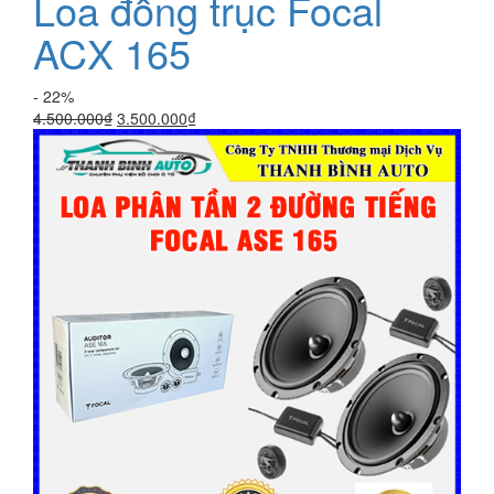
Loa đồng trục Focal
ACX 165
- 22%
Giá
Giá
4.500.000
₫
3.500.000
₫
gốc
hiện
là:
tại
4.500.000₫.
là:
3.500.000₫.