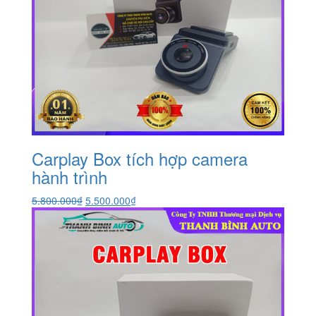
Carplay Box tích hợp camera
hành trình
Giá
Giá
5.800.000
₫
5.500.000
₫
gốc
hiện
là:
tại
5.800.000₫.
là:
5.500.000₫.