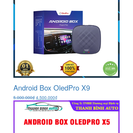
Android Box OledPro X9
Giá
Giá
5.000.000
₫
4.500.000
₫
gốc
hiện
là:
tại
5.000.000₫.
là:
4.500.000₫.