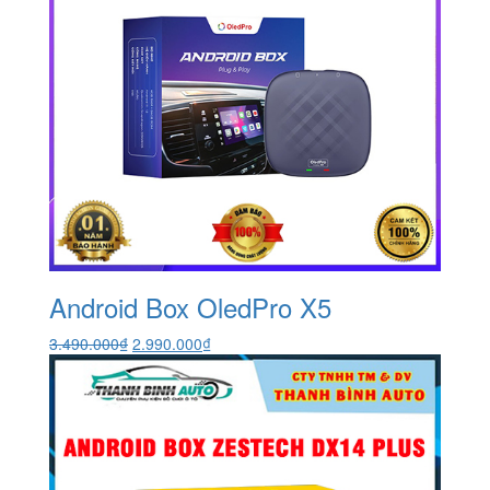
Android Box OledPro X5
Giá
Giá
3.490.000
₫
2.990.000
₫
gốc
hiện
là:
tại
3.490.000₫.
là:
2.990.000₫.