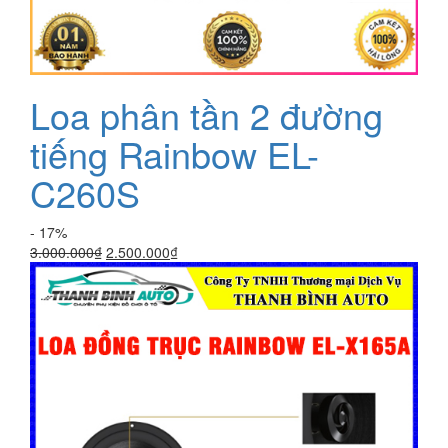
Loa phân tần 2 đường
tiếng Rainbow EL-
C260S
- 17%
Giá
Giá
3.000.000
₫
2.500.000
₫
gốc
hiện
là:
tại
3.000.000₫.
là:
2.500.000₫.