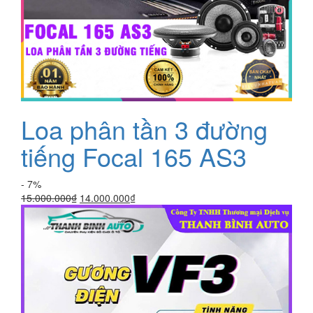
Loa phân tần 3 đường
tiếng Focal 165 AS3
- 7%
Giá
Giá
15.000.000
₫
14.000.000
₫
gốc
hiện
là:
tại
15.000.000₫.
là:
14.000.000₫.