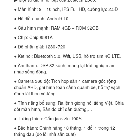
● Màn hình: 9 – 10inch, IPS Full HD, cường lực 2.5D
● Hệ điều hành: Android 10
● Cấu hình mạnh: RAM 4GB – ROM 32GB
● Chip: Chip 8581A
● Độ phân giải: 1280×720
● Kết nối: Bluetooth 5.0, Wifi, USB, hỗ trợ sim 4G LTE.
● Âm thanh: DSP 32 kênh, mang lại trải nghiệm âm
nhạc sống động.
● Camera 360 độ: Tích hợp sẵn 4 camera góc rộng
chuẩn AHD, ghi hình toàn cảnh quanh xe, hỗ trợ vạch
đánh lái theo vô-lăng
● Tính năng bổ sung: Ra lệnh giọng nói tiếng Việt, Chia
đôi màn hình, Bản đồ chỉ dẫn đường,…
● Tương thích: Cắm jack zin 100%
● Bảo hành: Chính hãng 18 tháng, 1 đổi 1 trong 12
tháng đầu (do lỗi nhà sản xuất)