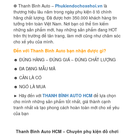
❆ Thanh Bình Auto –
Phukiendochoxehoi.vn
là
thương hiệu lâu năm trong ngày phụ kiện ô tô chính
hãng chất lượng. Đã được hơn 350.000 khách hàng tin
tưởng trên toàn Việt Nam. Nơi bạn có thể tìm kiếm
những sản phẩm mới, hay những sản phẩm đang HOT
trên thị trường để tân trang, làm mới cũng như chăm sóc
cho xế yêu của mình.
Đến với Thanh Bình Auto bạn nhận được gì?
☻ ĐÚNG HÀNG – ĐÚNG GIÁ – ĐÚNG CHẤT LƯỢNG
☻ ĐA DẠNG MẪU MÃ
☻ CẦN LÀ CÓ
☻ NGÓ LÀ MUA
► Hãy đến với
THANH BÌNH AUTO HCM
để lựa chọn
cho mình những sản phẩm tốt nhất, giá thành cạnh
tranh nhất và tạo phong cách hoàn toàn mới cho xế yêu
của bạn
Thanh Bình Auto HCM – Chuyên phụ kiện đồ chơi