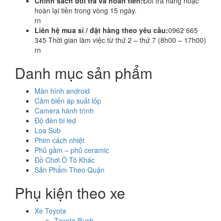
Chính sách đổi trả và hoàn tiền:
Đổi trả hàng hoặc
hoàn lại tiền trong vòng 15 ngày.
rn
Liên hệ mua sỉ / đặt hàng theo yêu cầu:
0962 665
345 Thời gian làm việc từ thứ 2 – thứ 7 (8h00 – 17h00)
rn
Danh mục sản phẩm
Màn hình android
Cảm biến áp suất lốp
Camera hành trình
Độ đèn bi led
Loa Sub
Phim cách nhiệt
Phủ gầm – phủ ceramic
Đồ Chơi Ô Tô Khác
Sản Phẩm Theo Quận
Phụ kiện theo xe
Xe Toyota
Toyota Rush