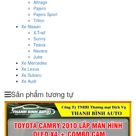
Attrage
Pajero
Pajero Sport
Triton
Xe Nissan
X-Trail
Sunny
Teana
Navara
Juke
Xe Mercedes
Xe Lexus
Xe Subaru
Xe Audi
Sản phẩm tương tự