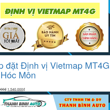
p đặt Định vị Vietmap MT4G 
i Hóc Môn
Giá
Giá
000
₫
1.540.000
₫
gốc
hiện
là:
tại
1.590.000₫.
là:
1.540.000₫.