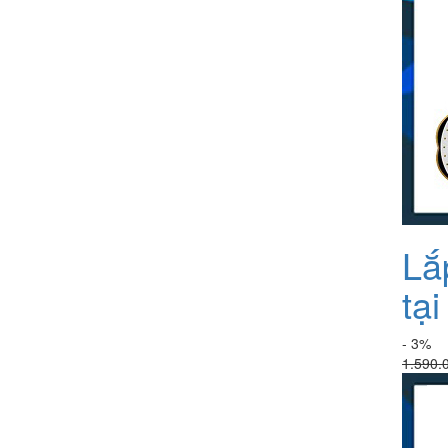
Lắ
tạ
- 3%
1.590.