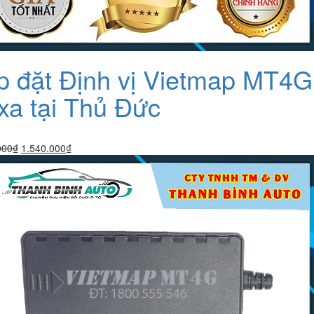
p đặt Định vị Vietmap MT4G 
 xa tại Thủ Đức
Giá
Giá
000
₫
1.540.000
₫
gốc
hiện
là:
tại
1.590.000₫.
là:
1.540.000₫.