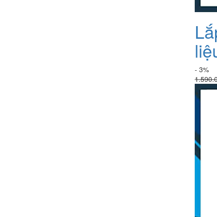
Lắ
li
- 3%
1.590.