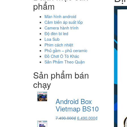
phẩm
Màn hình android
Cảm biến áp suất lốp
Camera hành trình
Độ đèn bi led
Loa Sub
Phim cách nhiệt
Phủ gầm – phủ ceramic
Đồ Chơi Ô Tô Khác
Sản Phẩm Theo Quận
Sản phẩm bán
chạy
Android Box
Vietmap BS10
Giá
Giá
7.490.000
₫
6.490.000
₫
gốc
hiện