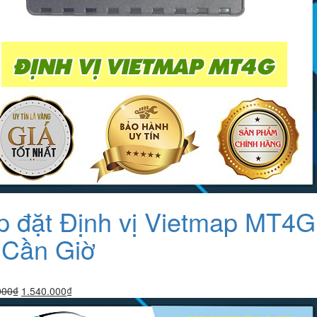
p đặt Định vị Vietmap MT4G
i Cần Giờ
Giá
Giá
000
₫
1.540.000
₫
gốc
hiện