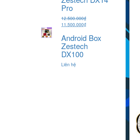
5.800.000₫.
Pro
12.500.000
₫
Giá
Giá
11.500.000
₫
gốc
hiện
Android Box
là:
tại
12.500.000₫.
là:
Zestech
11.500.000₫.
DX100
Liên hệ