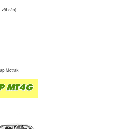
t vật cản)
map Motrak