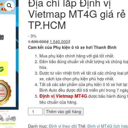
Địa chỉ lắp Định vị
Vietmap MT4G giá rẻ 
TP.HCM
- 3%
Giá
Giá
1.590.000
₫
1.540.000
₫
gốc
hiện
Cam kết của Phụ kiện ô tô xe hơi Thanh Bình
là:
tại
Mua phụ kiện chính hãng với giá tốt nhất.
1.590.000₫.
là:
Đảm bảo đúng chuẩn về chất lượng và chủng loạ
1.540.000₫.
hóa.
Được tư vấn nhiệt tình về tất cả các chủng loại p
xe, cách lựa chọn phụ kiện phù hợp nhất.
Tất cả các sản phẩm của phụ kiện ô tô xe hơi tạ
Bình Auto đều được đổi trả miễn phí trong 7 ngày
Định vị Vietmap MT4G
được bảo hành đúng 
tiêu chuẩn của hãng.
Địa
Thêm vào giỏ hàng
chỉ
lắp
Danh mục:
Đinh vị theo dõi
Thẻ:
Định vị MT4G tích hợp
Định