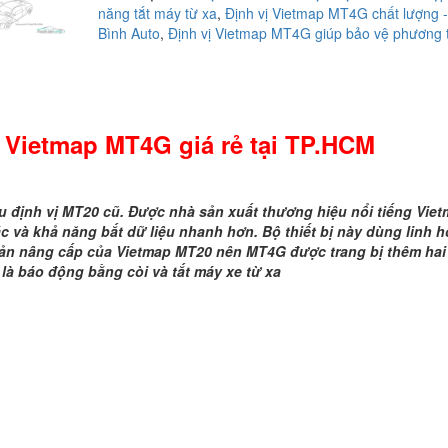
năng tắt máy từ xa
,
Định vị Vietmap MT4G chất lượng 
vị
Bình Auto
,
Định vị Vietmap MT4G giúp bảo vệ phương 
Vietmap
MT4G
giá
rẻ
tại
ị Vietmap MT4G giá rẻ tại TP.HCM
TP.HCM
số
lượng
u định vị MT20 cũ. Được nhà sản xuất thương hiệu nổi tiếng Vie
c và khả năng bắt dữ liệu nhanh hơn. Bộ thiết bị này dùng linh h
 bản nâng cấp của Vietmap MT20 nên MT4G được trang bị thêm hai 
 là báo động bằng còi và tắt máy xe từ xa