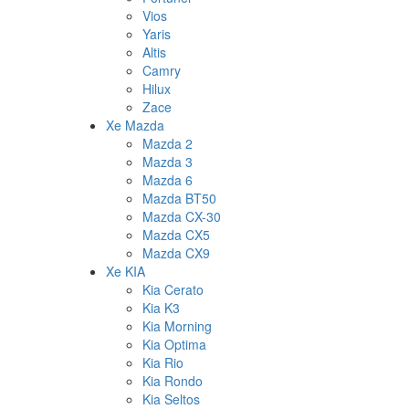
Vios
Yaris
Altis
Camry
Hilux
Zace
Xe Mazda
Mazda 2
Mazda 3
Mazda 6
Mazda BT50
Mazda CX-30
Mazda CX5
Mazda CX9
Xe KIA
Kia Cerato
Kia K3
Kia Morning
Kia Optima
Kia Rio
Kia Rondo
Kia Seltos