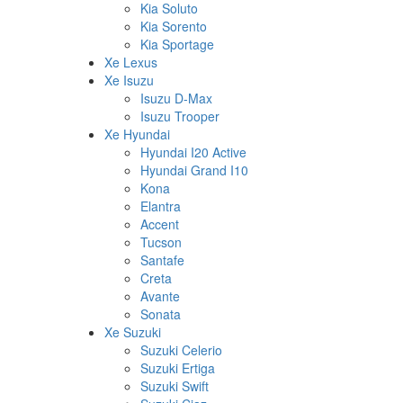
Kia Soluto
Kia Sorento
Kia Sportage
Xe Lexus
Xe Isuzu
Isuzu D-Max
Isuzu Trooper
Xe Hyundai
Hyundai I20 Active
Hyundai Grand I10
Kona
Elantra
Accent
Tucson
Santafe
Creta
Avante
Sonata
Xe Suzuki
Suzuki Celerio
Suzuki Ertiga
Suzuki Swift