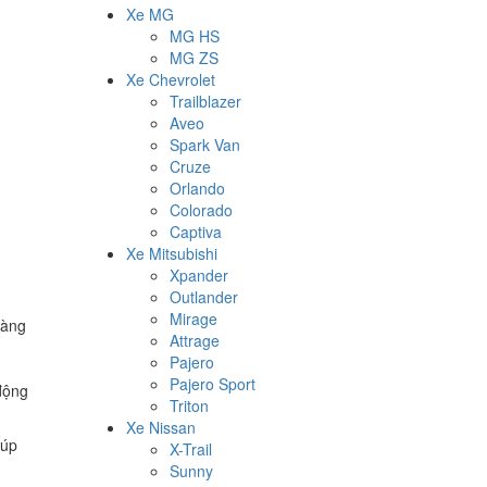
Xe MG
MG HS
MG ZS
Xe Chevrolet
Trailblazer
Aveo
Spark Van
Cruze
Orlando
Colorado
Captiva
Xe Mitsubishi
Xpander
Outlander
Mirage
dàng
Attrage
Pajero
Pajero Sport
 động
Triton
Xe Nissan
iúp
X-Trail
Sunny