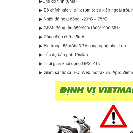
▶Chế độ tĩnh (8Ma)
▶ Độ chính xác vị trí: <10m (điều kiện ngoài trời, í
▶ Nhiệt độ hoạt động: -20°C ~ 75°C
▶ GSM: Băng tần 850/900/1800/1900 MHz
▶ Dòng điện chờ: ≤5mA
▶ Pin trong: 55mAh/ 3.7V công nghệ pin Li-on
▶ Tốc độ bản ghi: 10s/lần
▶ Thời gian khởi động GPS: ≤1s
▶ Giám sát từ xa: PC: Web.motrak.vn. App: Viet