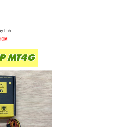
y tính
.HCM