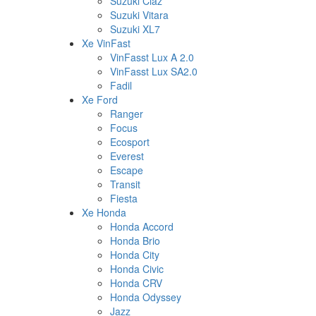
Suzuki Ciaz
Suzuki Vitara
Suzuki XL7
Xe VinFast
VinFasst Lux A 2.0
VinFasst Lux SA2.0
Fadil
Xe Ford
Ranger
Focus
Ecosport
Everest
Escape
Transit
Fiesta
Xe Honda
Honda Accord
Honda Brio
Honda City
Honda Civic
Honda CRV
Honda Odyssey
Jazz