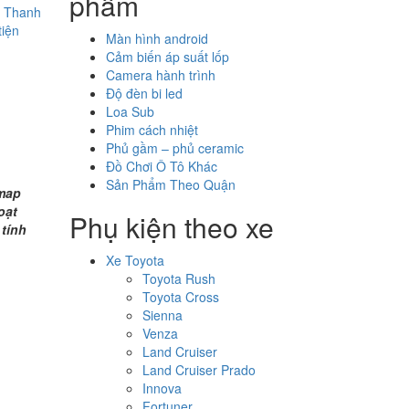
phẩm
- Thanh
tiện
Màn hình android
Cảm biến áp suất lốp
Camera hành trình
Độ đèn bi led
Loa Sub
Phim cách nhiệt
Phủ gầm – phủ ceramic
Đồ Chơi Ô Tô Khác
Sản Phẩm Theo Quận
tmap
oạt
Phụ kiện theo xe
tính
Xe Toyota
Toyota Rush
Toyota Cross
Sienna
Venza
Land Cruiser
Land Cruiser Prado
Innova
Fortuner