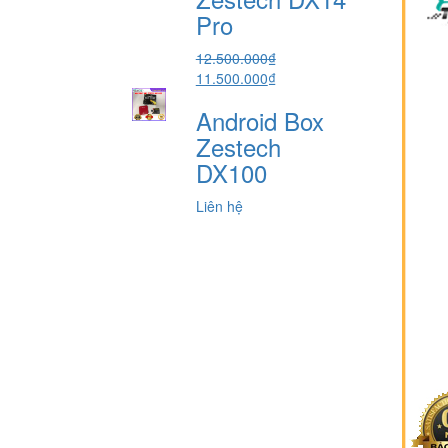
5.800.000₫.
Pro
12.500.000
₫
Giá
Giá
11.500.000
₫
gốc
hiện
Android Box
là:
tại
12.500.000₫.
là:
Zestech
11.500.000₫.
DX100
Liên hệ