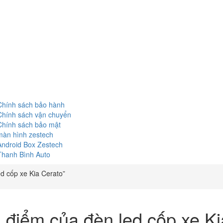
Chính sách bảo hành
Chính sách vận chuyển
Chính sách bảo mật
màn hình zestech
Android Box Zestech
Thanh Bình Auto
d cốp xe Kia Cerato”
 điểm của đèn led cốp xe Ki