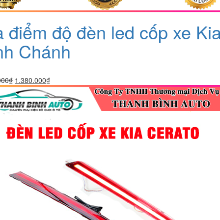
a điểm độ đèn led cốp xe Ki
nh Chánh
Giá
Giá
000
₫
1.380.000
₫
gốc
hiện
là:
tại
1.880.000₫.
là:
1.380.000₫.