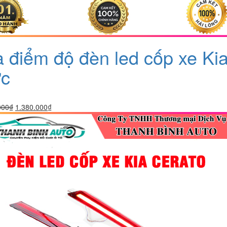
a điểm độ đèn led cốp xe Ki
c
Giá
Giá
000
₫
1.380.000
₫
gốc
hiện
là:
tại
1.880.000₫.
là:
1.380.000₫.