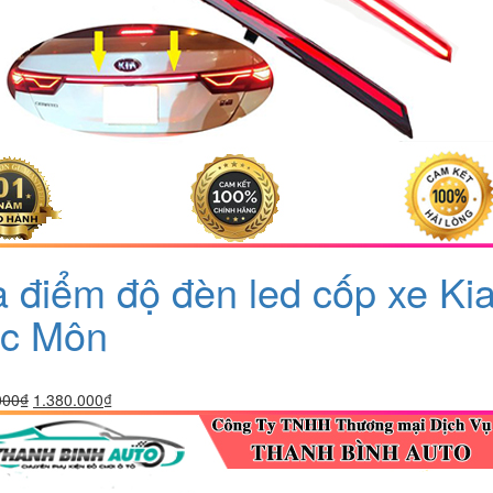
a điểm độ đèn led cốp xe Ki
c Môn
Giá
Giá
000
₫
1.380.000
₫
gốc
hiện
là:
tại
1.880.000₫.
là:
1.380.000₫.