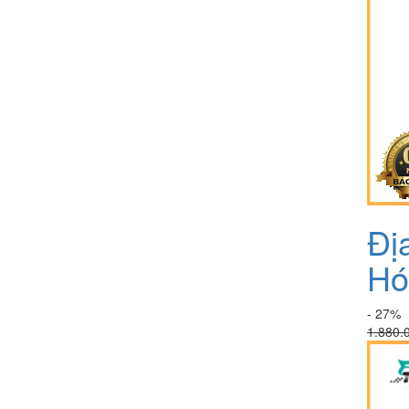
Đị
Hó
- 27%
1.880.