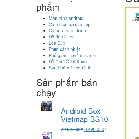
phẩm
Màn hình android
Cảm biến áp suất lốp
Camera hành trình
Độ đèn bi led
Loa Sub
Phim cách nhiệt
Phủ gầm – phủ ceramic
Đồ Chơi Ô Tô Khác
Sản Phẩm Theo Quận
Sản phẩm bán
chạy
Android Box
Vietmap BS10
Giá
Giá
7.490.000
₫
6.490.000
₫
gốc
hiện