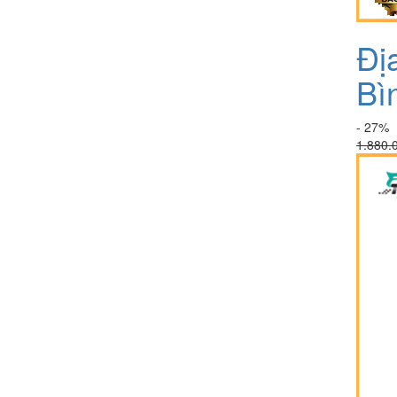
Đị
Bì
- 27%
1.880.