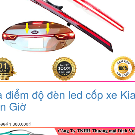
a điểm độ đèn led cốp xe Ki
n Giờ
Giá
Giá
000
₫
1.380.000
₫
gốc
hiện