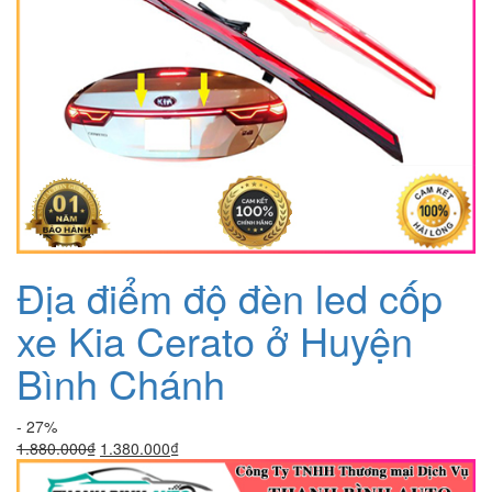
Địa điểm độ đèn led cốp
xe Kia Cerato ở Huyện
Bình Chánh
- 27%
Giá
Giá
1.880.000
₫
1.380.000
₫
gốc
hiện
là:
tại