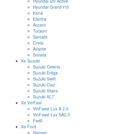
Hyundai I20 Active
Hyundai Grand I10
Kona
Elantra
Accent
Tucson
Santafe
Creta
Avante
Sonata
Xe Suzuki
Suzuki Celerio
Suzuki Ertiga
Suzuki Swift
Suzuki Ciaz
Suzuki Vitara
Suzuki XL7
Xe VinFast
VinFasst Lux A 2.0
VinFasst Lux SA2.0
Fadil
Xe Ford
Ranger