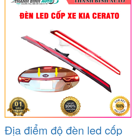
1.880.000₫.
là:
1.380.000₫.
Địa điểm độ đèn led cốp