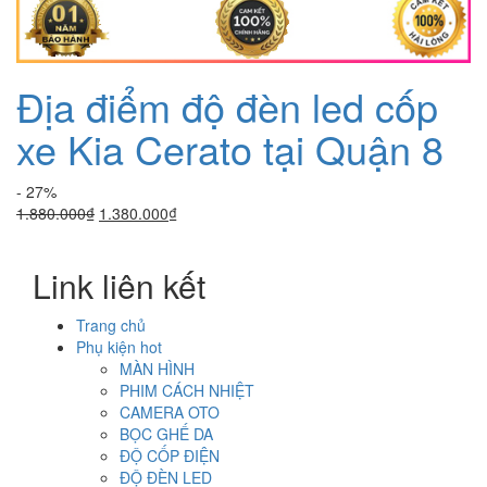
Địa điểm độ đèn led cốp
xe Kia Cerato tại Quận 8
- 27%
Giá
Giá
1.880.000
₫
1.380.000
₫
gốc
hiện
là:
tại
Link liên kết
1.880.000₫.
là:
1.380.000₫.
Trang chủ
Phụ kiện hot
MÀN HÌNH
PHIM CÁCH NHIỆT
CAMERA OTO
BỌC GHẾ DA
ĐỘ CỐP ĐIỆN
ĐỘ ĐÈN LED