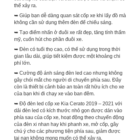
thể xảy ra.
➥ Giúp bạn dễ dàng quan sát cốp xe khi lấy đồ mà
không cần sử dụng thêm đèn để chiếu sáng.
➥ Tạo điểm nhấn ở đuôi xe rất đẹp, tăng tính thẩm
mỹ, cuốn hút cho phần đuôi xe.
➥ Đèn có tuổi thọ cao, có thể sử dụng trong thời
gian lâu dài, giúp tiết kiệm được một khoảng chi
phí lớn.
➥ Cường độ ánh sáng đèn led cao nhưng không
gây chói mắt cho người di chuyển phía sau. Đây
còn là thiết bị cảnh báo an toàn rất hữu ích cho xe
của bạn khi đi chạy xe vào ban đêm.
➥ Độ đèn led cốp xe Kia Cerato 2019 – 2021 với
dải đèn led có kích thước nhỏ gọn được dán vào
phía sau của cốp xe, hoạt động theo chuyển động
của đèn xi nhan hay khi phanh xe, mở cốp, gây
chú ý cho các phương tiện phía sau, giảm được
tai nạn không mong muốn có thể xảy ra.