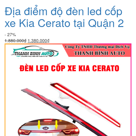
Địa điểm độ đèn led cốp
xe Kia Cerato tại Quận 2
- 27%
Giá
Giá
1.880.000
₫
1.380.000
₫
gốc
hiện
là:
tại
1.880.000₫.
là:
1.380.000₫.