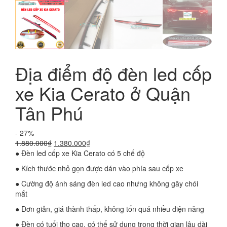
Địa điểm độ đèn led cốp
xe Kia Cerato ở Quận
Tân Phú
- 27%
Giá
Giá
1.880.000
₫
1.380.000
₫
gốc
hiện
● Đèn led cốp xe Kia Cerato có 5 chế độ
là:
tại
● Kích thước nhỏ gọn được dán vào phía sau cốp xe
1.880.000₫.
là:
1.380.000₫.
● Cường độ ánh sáng đèn led cao nhưng không gây chói
mắt
● Đơn giản, giá thành thấp, không tốn quá nhiều điện năng
● Đèn có tuổi thọ cao, có thể sử dụng trong thời gian lâu dài