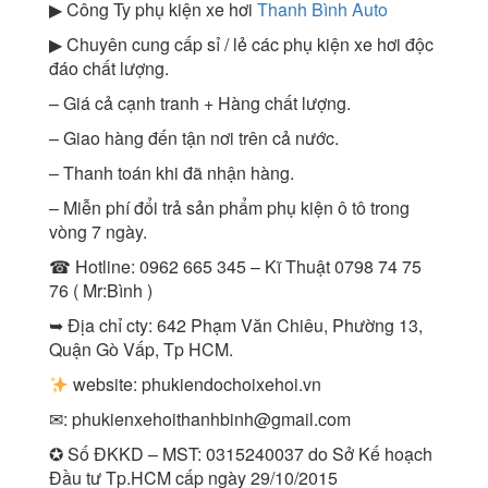
▶ Công Ty phụ kiện xe hơi
Thanh Bình Auto
▶ Chuyên cung cấp sỉ / lẻ các phụ kiện xe hơi độc
đáo chất lượng.
– Giá cả cạnh tranh + Hàng chất lượng.
– Giao hàng đến tận nơi trên cả nước.
– Thanh toán khi đã nhận hàng.
– Miễn phí đổi trả sản phẩm phụ kiện ô tô trong
vòng 7 ngày.
☎ Hotline: 0962 665 345 – Kĩ Thuật 0798 74 75
76 ( Mr:Bình )
➥ Địa chỉ cty: 642 Phạm Văn Chiêu, Phường 13,
Quận Gò Vấp, Tp HCM.
website: phukiendochoixehoi.vn
✉:
phukienxehoithanhbinh@gmail.com
✪ Số ĐKKD – MST: 0315240037 do Sở Kế hoạch
Đầu tư Tp.HCM cấp ngày 29/10/2015