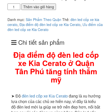
Địa
Thêm vào giỏ hàng
điểm
độ
Danh mục:
Sản Phẩm Theo Quận
Thẻ:
đèn led cốp xe kia
đèn
cerato
,
Địa điểm độ đèn led cốp xe Kia Cerato
,
Ưu điểm của
led
đèn led cốp xe Kia Cerato
cốp
xe
Chi tiết sản phẩm
Kia
Cerato
ở
Địa điểm độ đèn led cốp
Quận
xe Kia Cerato ở Quận
Tân
Phú
Tân Phú tăng tính thẩm
số
lượng
mỹ
➤ Độ
đèn led cốp xe Kia Cerato
đang là xu hướng
lựa chọn của các chủ xe hiên nay, vì đây là kiểu
độ đèn led mới lạ giúp xe trở nên đẹp hơn, nổi bật