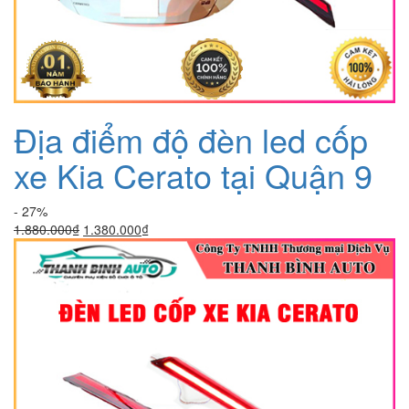
Địa điểm độ đèn led cốp
xe Kia Cerato tại Quận 9
- 27%
Giá
Giá
1.880.000
₫
1.380.000
₫
gốc
hiện
là:
tại
1.880.000₫.
là:
1.380.000₫.