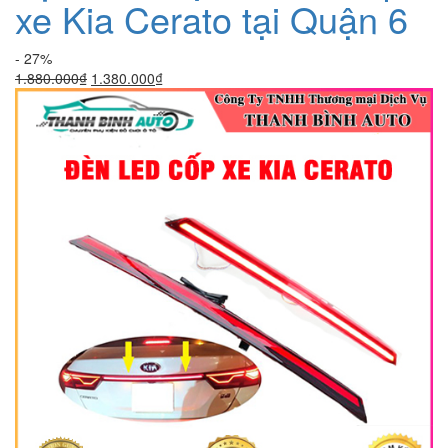
xe Kia Cerato tại Quận 6
- 27%
Giá
Giá
1.880.000
₫
1.380.000
₫
gốc
hiện
là:
tại
1.880.000₫.
là:
1.380.000₫.