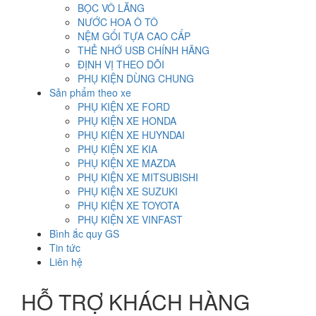
BỌC VÔ LĂNG
NƯỚC HOA Ô TÔ
NỆM GỐI TỰA CAO CẤP
THẺ NHỚ USB CHÍNH HÃNG
ĐỊNH VỊ THEO DÕI
PHỤ KIỆN DÙNG CHUNG
Sản phẩm theo xe
PHỤ KIỆN XE FORD
PHỤ KIỆN XE HONDA
PHỤ KIỆN XE HUYNDAI
PHỤ KIỆN XE KIA
PHỤ KIỆN XE MAZDA
PHỤ KIỆN XE MITSUBISHI
PHỤ KIỆN XE SUZUKI
PHỤ KIỆN XE TOYOTA
PHỤ KIỆN XE VINFAST
Bình ắc quy GS
Tin tức
Liên hệ
HỖ TRỢ KHÁCH HÀNG