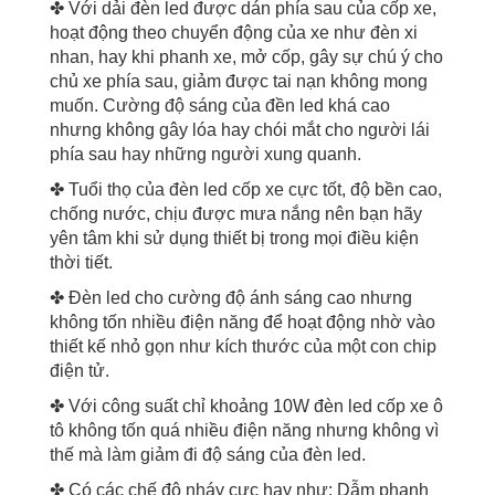
✤ Với dải đèn led được dán phía sau của cốp xe,
hoạt động theo chuyển động của xe như đèn xi
nhan, hay khi phanh xe, mở cốp, gây sự chú ý cho
chủ xe phía sau, giảm được tai nạn không mong
muốn. Cường độ sáng của đền led khá cao
nhưng không gây lóa hay chói mắt cho người lái
phía sau hay những người xung quanh.
✤ Tuổi thọ của đèn led cốp xe cực tốt, độ bền cao,
chống nước, chịu được mưa nắng nên bạn hãy
yên tâm khi sử dụng thiết bị trong mọi điều kiện
thời tiết.
✤ Đèn led cho cường độ ánh sáng cao nhưng
không tốn nhiều điện năng để hoạt động nhờ vào
thiết kế nhỏ gọn như kích thước của một con chip
điện tử.
✤ Với công suất chỉ khoảng 10W đèn led cốp xe ô
tô không tốn quá nhiều điện năng nhưng không vì
thế mà làm giảm đi độ sáng của đèn led.
✤ Có các chế độ nháy cực hay như: Dẫm phanh