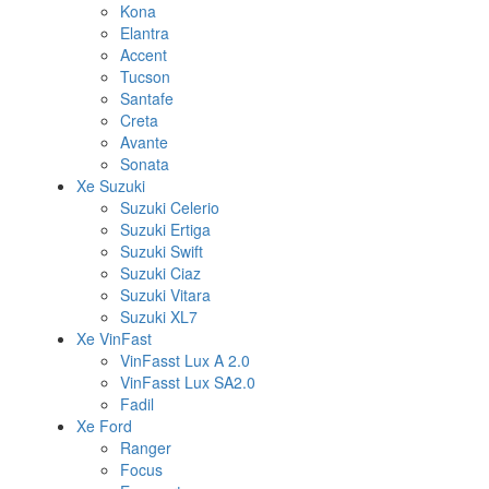
Kona
Elantra
Accent
Tucson
Santafe
Creta
Avante
Sonata
Xe Suzuki
Suzuki Celerio
Suzuki Ertiga
Suzuki Swift
Suzuki Ciaz
Suzuki Vitara
Suzuki XL7
Xe VinFast
VinFasst Lux A 2.0
VinFasst Lux SA2.0
Fadil
Xe Ford
Ranger
Focus