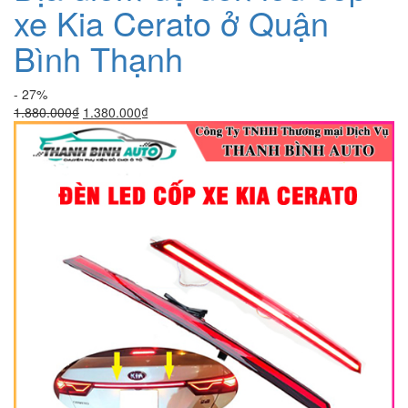
xe Kia Cerato ở Quận
Bình Thạnh
- 27%
Giá
Giá
1.880.000
₫
1.380.000
₫
gốc
hiện
là:
tại
1.880.000₫.
là:
1.380.000₫.