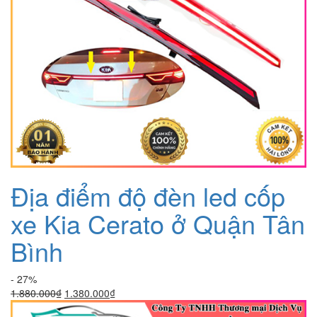
Địa điểm độ đèn led cốp
xe Kia Cerato ở Quận Tân
Bình
- 27%
Giá
Giá
1.880.000
₫
1.380.000
₫
gốc
hiện