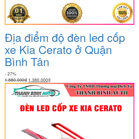
Địa điểm độ đèn led cốp
xe Kia Cerato ở Quận
Bình Tân
- 27%
Giá
Giá
1.880.000
₫
1.380.000
₫
gốc
hiện
là:
tại
1.880.000₫.
là:
1.380.000₫.