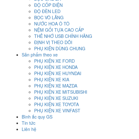
ĐỘ CỐP ĐIỆN
ĐỘ ĐÈN LED
BỌC VÔ LĂNG
NƯỚC HOA Ô TÔ
NỆM GỐI TỰA CAO CẤP
THẺ NHỚ USB CHÍNH HÃNG
ĐỊNH VỊ THEO DÕI
PHỤ KIỆN DÙNG CHUNG
Sản phẩm theo xe
PHỤ KIỆN XE FORD
PHỤ KIỆN XE HONDA
PHỤ KIỆN XE HUYNDAI
PHỤ KIỆN XE KIA
PHỤ KIỆN XE MAZDA
PHỤ KIỆN XE MITSUBISHI
PHỤ KIỆN XE SUZUKI
PHỤ KIỆN XE TOYOTA
PHỤ KIỆN XE VINFAST
Bình ắc quy GS
Tin tức
Liên hệ