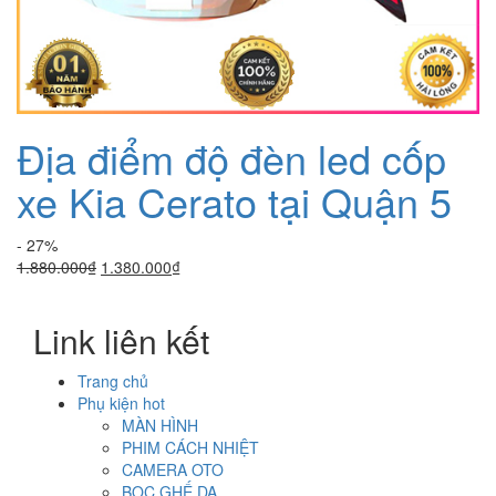
Địa điểm độ đèn led cốp
xe Kia Cerato tại Quận 5
- 27%
Giá
Giá
1.880.000
₫
1.380.000
₫
gốc
hiện
là:
tại
Link liên kết
1.880.000₫.
là:
1.380.000₫.
Trang chủ
Phụ kiện hot
MÀN HÌNH
PHIM CÁCH NHIỆT
CAMERA OTO
BỌC GHẾ DA