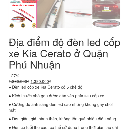
Địa điểm độ đèn led cốp
xe Kia Cerato ở Quận
Phú Nhuận
- 27%
Giá
Giá
1.880.000
₫
1.380.000
₫
gốc
hiện
● Đèn led cốp xe Kia Cerato có 5 chế độ
là:
tại
● Kích thước nhỏ gọn được dán vào phía sau cốp xe
1.880.000₫.
là:
1.380.000₫.
● Cường độ ánh sáng đèn led cao nhưng không gây chói
mắt
● Đơn giản, giá thành thấp, không tốn quá nhiều điện năng
● Đèn có tuổi thọ cao, có thể sử dụng trong thời gian lâu dài