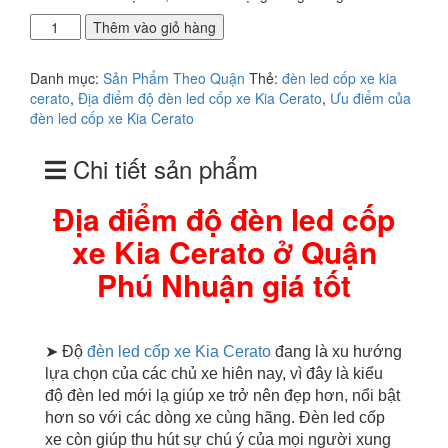
Địa
Thêm vào giỏ hàng
điểm
độ
Danh mục:
Sản Phẩm Theo Quận
Thẻ:
đèn led cốp xe kia
đèn
cerato
,
Địa điểm độ đèn led cốp xe Kia Cerato
,
Ưu điểm của
led
đèn led cốp xe Kia Cerato
cốp
xe
Chi tiết sản phẩm
Kia
Cerato
ở
Địa điểm độ đèn led cốp
Quận
xe Kia Cerato ở Quận
Phú
Nhuận
Phú Nhuận giá tốt
số
lượng
➤ Độ
đèn led cốp xe Kia Cerato
đang là xu hướng
lựa chọn của các chủ xe hiên nay, vì đây là kiểu
độ đèn led mới lạ giúp xe trở nên đẹp hơn, nổi bật
hơn so với các dòng xe cùng hãng. Đèn led cốp
xe còn giúp thu hút sự chú ý của mọi người xung