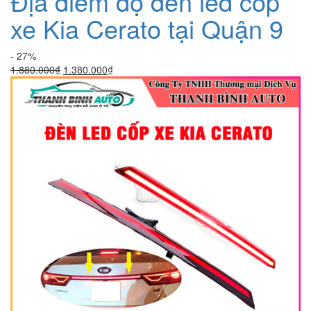
Địa điểm độ đèn led cốp
xe Kia Cerato tại Quận 9
- 27%
Giá
Giá
1.880.000
₫
1.380.000
₫
gốc
hiện
là:
tại
1.880.000₫.
là:
1.380.000₫.