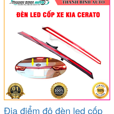
là:
tại
1.880.000₫.
là:
1.380.000₫.
Địa điểm độ đèn led cốp