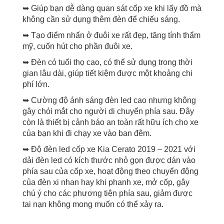
➥ Giúp bạn dễ dàng quan sát cốp xe khi lấy đồ mà
không cần sử dụng thêm đèn để chiếu sáng.
➥ Tạo điểm nhấn ở đuôi xe rất đẹp, tăng tính thẩm
mỹ, cuốn hút cho phần đuôi xe.
➥ Đèn có tuổi thọ cao, có thể sử dụng trong thời
gian lâu dài, giúp tiết kiệm được một khoảng chi
phí lớn.
➥ Cường độ ánh sáng đèn led cao nhưng không
gây chói mắt cho người di chuyển phía sau. Đây
còn là thiết bị cảnh báo an toàn rất hữu ích cho xe
của bạn khi đi chạy xe vào ban đêm.
➥ Độ đèn led cốp xe Kia Cerato 2019 – 2021 với
dải đèn led có kích thước nhỏ gọn được dán vào
phía sau của cốp xe, hoạt động theo chuyển động
của đèn xi nhan hay khi phanh xe, mở cốp, gây
chú ý cho các phương tiện phía sau, giảm được
tai nạn không mong muốn có thể xảy ra.